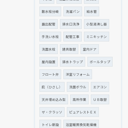
散水栓分岐
洗濯パン
給水管
露出配管
排水口洗浄
小型湯沸し器
手洗い水栓
配管工事
ミニキッチン
洗面水栓
建具取替
室内ドア
屋内設置
排水トラップ
ボールタップ
フロート弁
洋室リフォーム
庇（ひさし）
洗面ボウル
エアコン
天井埋め込み型
高所作業
ＵＢ取替
ザ・クラッソ
ピュアレストＥＸ
トイレ新設
浴室暖房換気乾燥機