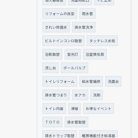
リフォームの目安
雨水管
きれい除菌水
排水管洗浄
ビルトインコンロ取替
タッチレス水栓
浴乾取替
蛍光灯
浴室換気扇
流し台
ボールバルブ
トイレリフォーム
給水管補修
洗面台
排水管つまり
水アカ
洗剤
トイレ内装
凍結
お得なイベント
ＴＯＴＯ
排水管取替
排水トラップ取替
暖房機能付き給湯器