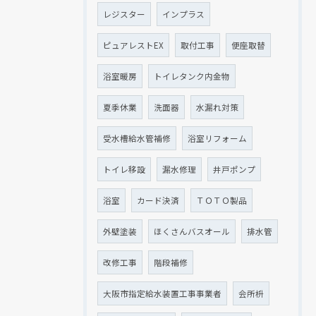
レジスター
インプラス
ピュアレストEX
取付工事
便座取替
浴室暖房
トイレタンク内金物
夏季休業
洗面器
水漏れ対策
受水槽給水管補修
浴室リフォーム
トイレ移設
漏水修理
井戸ポンプ
浴室
カード決済
ＴＯＴＯ製品
外壁塗装
ほくさんバスオール
排水管
改修工事
階段補修
大阪市指定給水装置工事事業者
会所枡