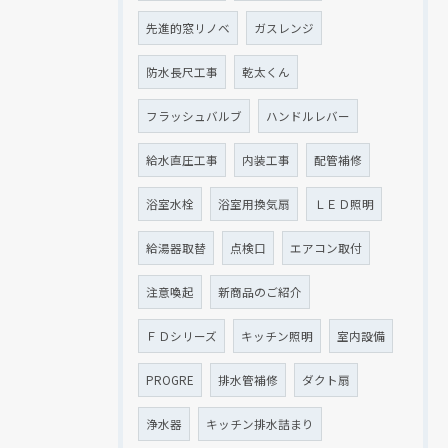
先進的窓リノベ
ガスレンジ
防水長尺工事
乾太くん
フラッシュバルブ
ハンドルレバー
給水直圧工事
内装工事
配管補修
浴室水栓
浴室用換気扇
ＬＥＤ照明
給湯器取替
点検口
エアコン取付
注意喚起
新商品のご紹介
ＦＤシリーズ
キッチン照明
室内設備
PROGRE
排水管補修
ダクト扇
浄水器
キッチン排水詰まり