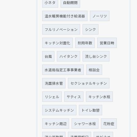
小ネタ
自動開閉
温水暖房機能付き給湯器
ノーリツ
フルリノベーション
シンク
キッチン対面化
耐用年数
営業日時
台風
ハイタンク
流し台シンク
水道局指定工事事業者
相談会
洗面排水管
セクショナルキッチン
リシェル
サティス
キッチン水栓
システムキッチン
トイレ取替
キッチン周辺
シャワー水栓
花粉症
消火器取替
洗面用蛇口
サビ止め