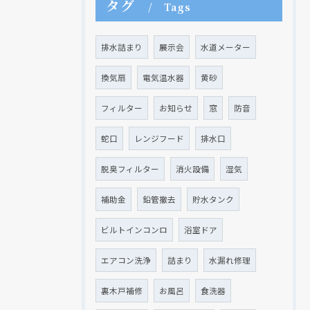
タグ
Tags
排水詰まり
展示会
水道メーター
現在、新聞に入っている折込チラシです。
現在、新聞に入っている折込チラシです。
換気扇
電気温水器
黄砂
フィルター
お知らせ
窓
防音
蛇口
レンジフード
排水口
脱臭フィルター
消火設備
湿気
補助金
鉛管撤去
貯水タンク
ビルトインコンロ
浴室ドア
クリックでチラシのページにジャンプします
クリックでチラシのページにジャンプします
エアコン洗浄
詰まり
水漏れ修理
裏木戸補修
お風呂
食洗器