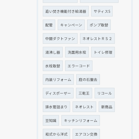
追い焚き機能付き給湯器
サティスS
配管
キャンペーン
ポンプ取替
中間ダクトファン
ネオレストＲＳ２
湯沸し器
洗面用水栓
トイレ修理
水栓取替
エラーコード
内装リフォーム
庭の石撤去
ディスポーザー
三乾王
リコール
排水管詰まり
ネオレスト
新商品
豆知識
キッチンリフォーム
和式から洋式
エアコン交換