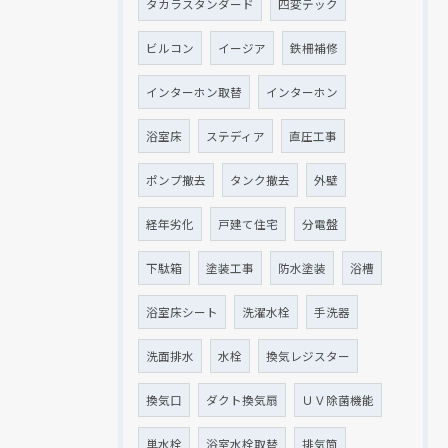
タカラスタンダード
四変テック
ビルコン
イージア
鉄柵補修
インターホン取替
インターホン
浴室床
ステディア
直圧工事
ポンプ撤去
タンク撤去
外壁
経年劣化
戸建て住宅
分電盤
下駄箱
塗装工事
防水塗装
浴槽
浴室床シート
洗濯水栓
手洗器
洗面排水
水栓
換気レジスター
換気口
ダクト換気扇
ＵＶ除菌機能
単水栓
浴室水栓取替
排気筒