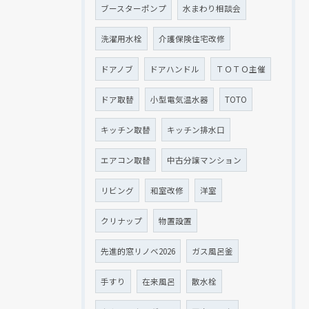
ブースターポンプ
水まわり相談会
洗濯用水栓
介護保険住宅改修
ドアノブ
ドアハンドル
ＴＯＴＯ主催
ドア取替
小型電気温水器
TOTO
キッチン取替
キッチン排水口
エアコン取替
中古分譲マンション
リビング
和室改修
洋室
クリナップ
物置設置
先進的窓リノベ2026
ガス風呂釜
手すり
在来風呂
散水栓