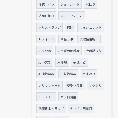
洋式トイレ
ショールーム
水回り
洗面化粧台
ＵＢリフォーム
グリストラップ
掃除
ウォシュレット
リフォーム
直結工事
洗濯機用蛇口
内窓設置
浴室暖房乾燥機
会所詰まり
追い焚き
入浴剤
手洗い器
石油給湯器
小型給湯器
水まわり
フルリフォーム
夏季休業日
リクシル
ＬＩＸＩＬ
ガス給湯器
洗面排水トラップ
キッチン用蛇口