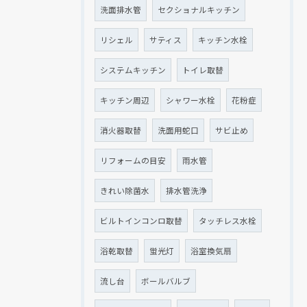
洗面排水管
セクショナルキッチン
リシェル
サティス
キッチン水栓
システムキッチン
トイレ取替
キッチン周辺
シャワー水栓
花粉症
消火器取替
洗面用蛇口
サビ止め
リフォームの目安
雨水管
きれい除菌水
排水管洗浄
ビルトインコンロ取替
タッチレス水栓
浴乾取替
蛍光灯
浴室換気扇
流し台
ボールバルブ