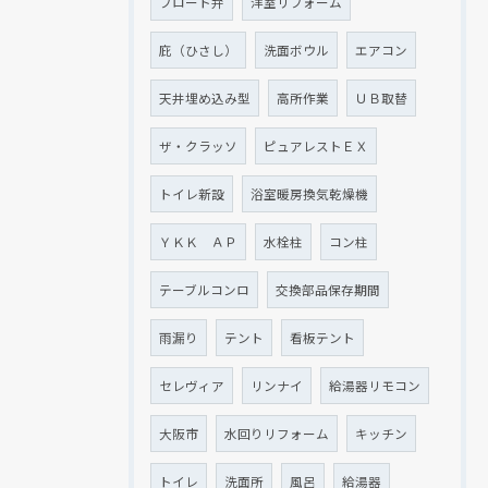
フロート弁
洋室リフォーム
庇（ひさし）
洗面ボウル
エアコン
天井埋め込み型
高所作業
ＵＢ取替
ザ・クラッソ
ピュアレストＥＸ
トイレ新設
浴室暖房換気乾燥機
ＹＫＫ ＡＰ
水栓柱
コン柱
テーブルコンロ
交換部品保存期間
雨漏り
テント
看板テント
セレヴィア
リンナイ
給湯器リモコン
大阪市
水回りリフォーム
キッチン
トイレ
洗面所
風呂
給湯器