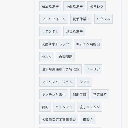
石油給湯器
小型給湯器
水まわり
フルリフォーム
夏季休業日
リクシル
ＬＩＸＩＬ
ガス給湯器
洗面排水トラップ
キッチン用蛇口
小ネタ
自動開閉
温水暖房機能付き給湯器
ノーリツ
フルリノベーション
シンク
キッチン対面化
耐用年数
営業日時
台風
ハイタンク
流し台シンク
水道局指定工事事業者
相談会