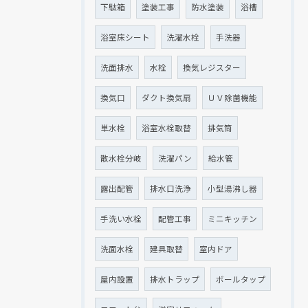
下駄箱
塗装工事
防水塗装
浴槽
浴室床シート
洗濯水栓
手洗器
洗面排水
水栓
換気レジスター
換気口
ダクト換気扇
ＵＶ除菌機能
単水栓
浴室水栓取替
排気筒
散水栓分岐
洗濯パン
給水管
露出配管
排水口洗浄
小型湯沸し器
手洗い水栓
配管工事
ミニキッチン
洗面水栓
建具取替
室内ドア
屋内設置
排水トラップ
ボールタップ