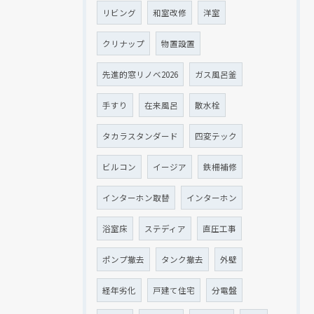
リビング
和室改修
洋室
クリナップ
物置設置
先進的窓リノベ2026
ガス風呂釜
手すり
在来風呂
散水栓
タカラスタンダード
四変テック
ビルコン
イージア
鉄柵補修
インターホン取替
インターホン
浴室床
ステディア
直圧工事
ポンプ撤去
タンク撤去
外壁
経年劣化
戸建て住宅
分電盤