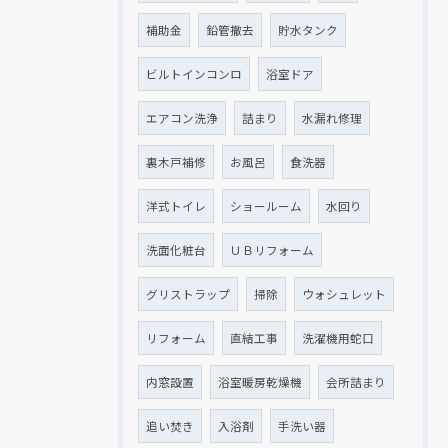
補助金
鉛管撤去
貯水タンク
ビルトインコンロ
浴室ドア
エアコン洗浄
詰まり
水漏れ修理
裏木戸補修
お風呂
食洗器
洋式トイレ
ショールーム
水回り
洗面化粧台
ＵＢリフォーム
グリストラップ
掃除
ウォシュレット
リフォーム
直結工事
洗濯機用蛇口
内窓設置
浴室暖房乾燥機
会所詰まり
追い焚き
入浴剤
手洗い器