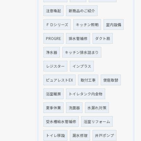
注意喚起
新商品のご紹介
ＦＤシリーズ
キッチン照明
室内設備
PROGRE
排水管補修
ダクト扇
浄水器
キッチン排水詰まり
レジスター
インプラス
ピュアレストEX
取付工事
便座取替
浴室暖房
トイレタンク内金物
夏季休業
洗面器
水漏れ対策
受水槽給水管補修
浴室リフォーム
トイレ移設
漏水修理
井戸ポンプ