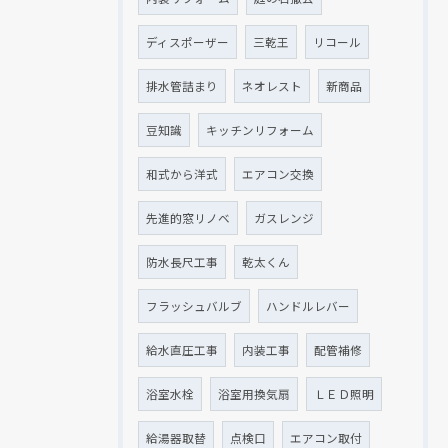
ディスポーザー
三乾王
リコール
排水管詰まり
ネオレスト
新商品
豆知識
キッチンリフォーム
和式から洋式
エアコン交換
先進的窓リノベ
ガスレンジ
防水長尺工事
乾太くん
フラッシュバルブ
ハンドルレバー
給水直圧工事
内装工事
配管補修
浴室水栓
浴室用換気扇
ＬＥＤ照明
給湯器取替
点検口
エアコン取付