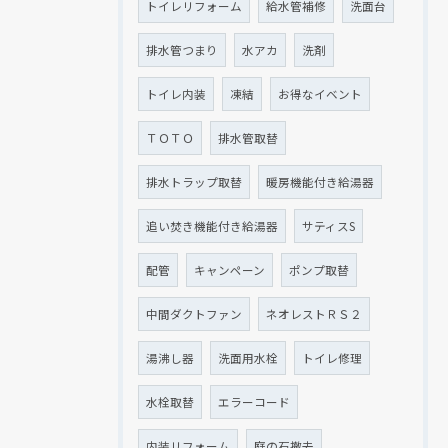
トイレリフォーム
給水管補修
洗面台
排水管つまり
水アカ
洗剤
トイレ内装
凍結
お得なイベント
ＴＯＴＯ
排水管取替
排水トラップ取替
暖房機能付き給湯器
追い焚き機能付き給湯器
サティスS
配管
キャンペーン
ポンプ取替
中間ダクトファン
ネオレストＲＳ２
湯沸し器
洗面用水栓
トイレ修理
水栓取替
エラーコード
内装リフォーム
庭の石撤去