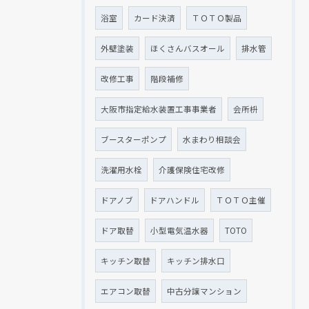
浴室
カード決済
ＴＯＴＯ製品
外壁塗装
ほくさんバスオール
排水管
改修工事
階段補修
大阪市指定給水装置工事事業者
会所枡
ブースターポンプ
水まわり相談会
洗濯用水栓
介護保険住宅改修
ドアノブ
ドアハンドル
ＴＯＴＯ主催
ドア取替
小型電気温水器
TOTO
キッチン取替
キッチン排水口
エアコン取替
中古分譲マンション