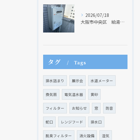
2026/07/18
大阪市中央区 給湯器のリモコンが無くても、リモコンを設置する方法はあります
タグ
Tags
クリックでチラシのページにジャンプします
クリックでチラシのページにジャンプします
排水詰まり
展示会
水道メーター
換気扇
電気温水器
黄砂
フィルター
お知らせ
窓
防音
蛇口
レンジフード
排水口
脱臭フィルター
消火設備
湿気