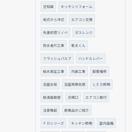
豆知識
キッチンリフォーム
和式から洋式
エアコン交換
先進的窓リノベ
ガスレンジ
防水長尺工事
乾太くん
フラッシュバルブ
ハンドルレバー
給水直圧工事
内装工事
配管補修
浴室水栓
浴室用換気扇
ＬＥＤ照明
給湯器取替
点検口
エアコン取付
注意喚起
新商品のご紹介
ＦＤシリーズ
キッチン照明
室内設備