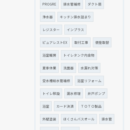
PROGRE
排水管補修
ダクト扇
浄水器
キッチン排水詰まり
レジスター
インプラス
ピュアレストEX
取付工事
便座取替
浴室暖房
トイレタンク内金物
夏季休業
洗面器
水漏れ対策
受水槽給水管補修
浴室リフォーム
トイレ移設
漏水修理
井戸ポンプ
浴室
カード決済
ＴＯＴＯ製品
外壁塗装
ほくさんバスオール
排水管