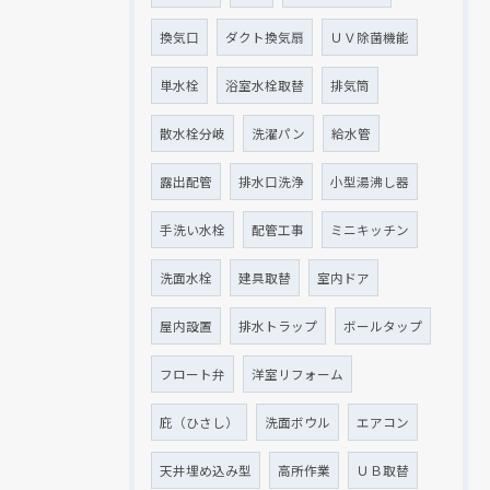
換気口
ダクト換気扇
ＵＶ除菌機能
単水栓
浴室水栓取替
排気筒
散水栓分岐
洗濯パン
給水管
露出配管
排水口洗浄
小型湯沸し器
手洗い水栓
配管工事
ミニキッチン
洗面水栓
建具取替
室内ドア
屋内設置
排水トラップ
ボールタップ
フロート弁
洋室リフォーム
庇（ひさし）
洗面ボウル
エアコン
天井埋め込み型
高所作業
ＵＢ取替