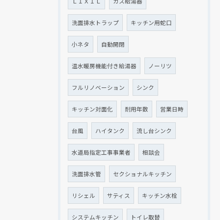
ＬＩＸＩＬ
ガス給湯器
洗面排水トラップ
キッチン用蛇口
小ネタ
自動開閉
温水暖房機能付き給湯器
ノーリツ
フルリノベーション
シンク
キッチン対面化
耐用年数
営業日時
台風
ハイタンク
流し台シンク
水道局指定工事事業者
相談会
洗面排水管
セクショナルキッチン
リシェル
サティス
キッチン水栓
システムキッチン
トイレ取替