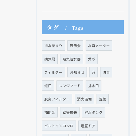
タグ
Tags
排水詰まり
展示会
水道メーター
換気扇
電気温水器
黄砂
フィルター
お知らせ
窓
防音
蛇口
レンジフード
排水口
脱臭フィルター
消火設備
湿気
補助金
鉛管撤去
貯水タンク
ビルトインコンロ
浴室ドア