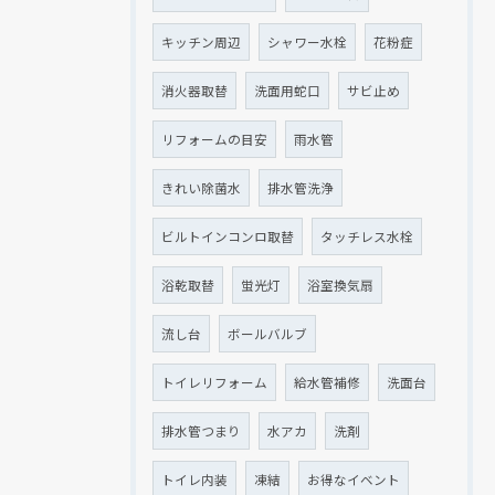
キッチン周辺
シャワー水栓
花粉症
消火器取替
洗面用蛇口
サビ止め
リフォームの目安
雨水管
きれい除菌水
排水管洗浄
ビルトインコンロ取替
タッチレス水栓
浴乾取替
蛍光灯
浴室換気扇
流し台
ボールバルブ
トイレリフォーム
給水管補修
洗面台
排水管つまり
水アカ
洗剤
トイレ内装
凍結
お得なイベント