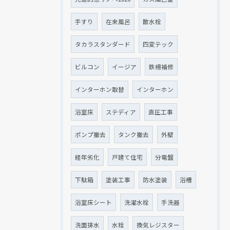
手すり
在来風呂
散水栓
タカラスタンダード
四変テック
ビルコン
イージア
鉄柵補修
インターホン取替
インターホン
浴室床
ステディア
直圧工事
ポンプ撤去
タンク撤去
外壁
経年劣化
戸建て住宅
分電盤
下駄箱
塗装工事
防水塗装
浴槽
浴室床シート
洗濯水栓
手洗器
洗面排水
水栓
換気レジスター