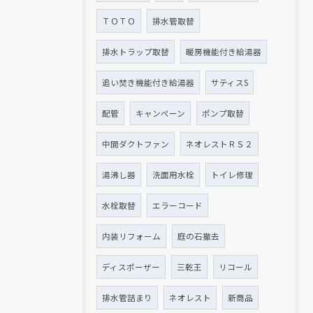
ＴＯＴＯ
排水管取替
排水トラップ取替
暖房機能付き給湯器
追い焚き機能付き給湯器
サティスS
配管
キャンペーン
ポンプ取替
中間ダクトファン
ネオレストＲＳ２
湯沸し器
洗面用水栓
トイレ修理
水栓取替
エラーコード
内装リフォーム
庭の石撤去
ディスポーザー
三乾王
リコール
排水管詰まり
ネオレスト
新商品