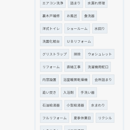
エアコン洗浄
詰まり
水漏れ修理
裏木戸補修
お風呂
食洗器
洋式トイレ
ショールーム
水回り
現在、新聞に入っている折込チラシです。
現在、新聞に入っている折込チラシです。
洗面化粧台
ＵＢリフォーム
グリストラップ
掃除
ウォシュレット
リフォーム
直結工事
洗濯機用蛇口
内窓設置
浴室暖房乾燥機
会所詰まり
追い焚き
入浴剤
手洗い器
石油給湯器
小型給湯器
水まわり
クリックでチラシのページにジャンプします
クリックでチラシのページにジャンプします
フルリフォーム
夏季休業日
リクシル