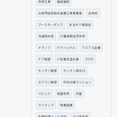
改修工事
階段補修
大阪市指定給水装置工事事業者
会所枡
ブースターポンプ
水まわり相談会
洗濯用水栓
介護保険住宅改修
ドアノブ
ドアハンドル
ＴＯＴＯ主催
ドア取替
小型電気温水器
TOTO
キッチン取替
キッチン排水口
エアコン取替
中古分譲マンション
リビング
和室改修
洋室
クリナップ
物置設置
先進的窓リノベ2026
ガス風呂釜