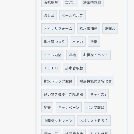
浴乾取替
蛍光灯
浴室換気扇
流し台
ボールバルブ
トイレリフォーム
給水管補修
洗面台
排水管つまり
水アカ
洗剤
トイレ内装
凍結
お得なイベント
ＴＯＴＯ
排水管取替
排水トラップ取替
暖房機能付き給湯器
追い焚き機能付き給湯器
サティスS
配管
キャンペーン
ポンプ取替
中間ダクトファン
ネオレストＲＳ２
湯沸し器
洗面用水栓
トイレ修理