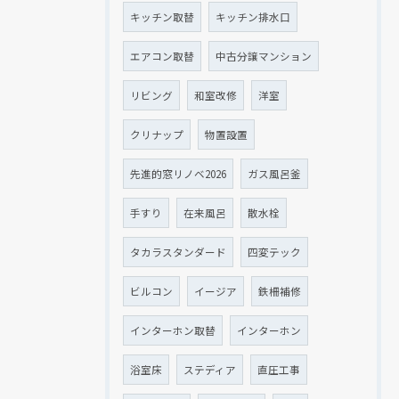
キッチン取替
キッチン排水口
エアコン取替
中古分譲マンション
リビング
和室改修
洋室
クリナップ
物置設置
先進的窓リノベ2026
ガス風呂釜
手すり
在来風呂
散水栓
タカラスタンダード
四変テック
ビルコン
イージア
鉄柵補修
インターホン取替
インターホン
浴室床
ステディア
直圧工事