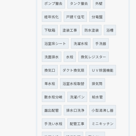
ポンプ撤去
タンク撤去
外壁
経年劣化
戸建て住宅
分電盤
下駄箱
塗装工事
防水塗装
浴槽
浴室床シート
洗濯水栓
手洗器
洗面排水
水栓
換気レジスター
換気口
ダクト換気扇
ＵＶ除菌機能
単水栓
浴室水栓取替
排気筒
散水栓分岐
洗濯パン
給水管
露出配管
排水口洗浄
小型湯沸し器
手洗い水栓
配管工事
ミニキッチン