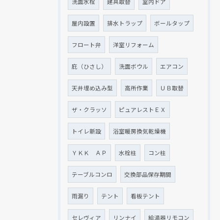
洗面水栓
建具取替
室内ドア
屋内設置
排水トラップ
ボールタップ
フロート弁
洋室リフォーム
庇（ひさし）
洗面ボウル
エアコン
天井埋め込み型
高所作業
ＵＢ取替
ザ・クラッソ
ピュアレストＥＸ
トイレ新設
浴室暖房換気乾燥機
ＹＫＫ ＡＰ
水栓柱
コン柱
テーブルコンロ
交換部品保存期間
雨漏り
テント
看板テント
セレヴィア
リンナイ
給湯器リモコン