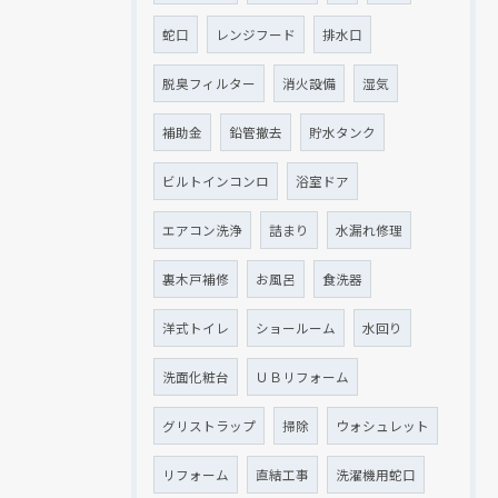
蛇口
レンジフード
排水口
クリックでチラシのページにジャンプします
クリックでチラシのページにジャンプします
脱臭フィルター
消火設備
湿気
補助金
鉛管撤去
貯水タンク
ビルトインコンロ
浴室ドア
エアコン洗浄
詰まり
水漏れ修理
裏木戸補修
お風呂
食洗器
洋式トイレ
ショールーム
水回り
洗面化粧台
ＵＢリフォーム
グリストラップ
掃除
ウォシュレット
リフォーム
直結工事
洗濯機用蛇口