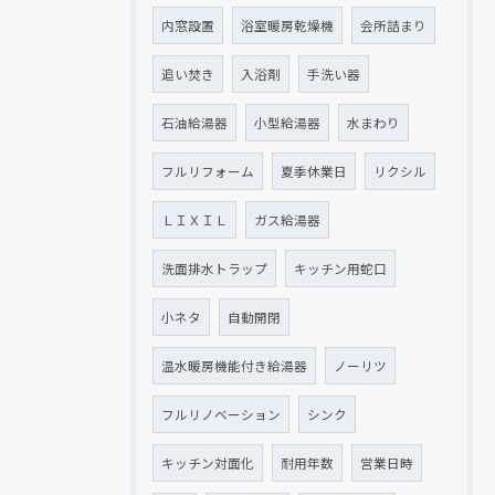
内窓設置
浴室暖房乾燥機
会所詰まり
追い焚き
入浴剤
手洗い器
石油給湯器
小型給湯器
水まわり
フルリフォーム
夏季休業日
リクシル
ＬＩＸＩＬ
ガス給湯器
洗面排水トラップ
キッチン用蛇口
小ネタ
自動開閉
温水暖房機能付き給湯器
ノーリツ
フルリノベーション
シンク
キッチン対面化
耐用年数
営業日時