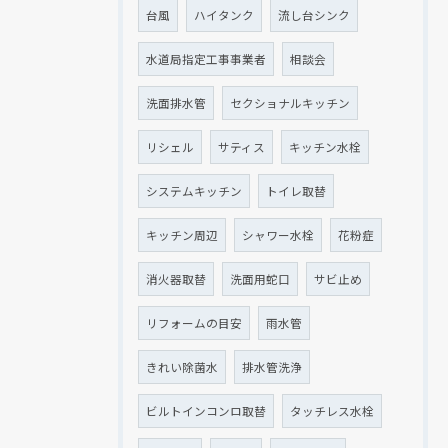
台風
ハイタンク
流し台シンク
水道局指定工事事業者
相談会
洗面排水管
セクショナルキッチン
リシェル
サティス
キッチン水栓
システムキッチン
トイレ取替
キッチン周辺
シャワー水栓
花粉症
消火器取替
洗面用蛇口
サビ止め
リフォームの目安
雨水管
きれい除菌水
排水管洗浄
ビルトインコンロ取替
タッチレス水栓