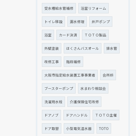
受水槽給水管補修
浴室リフォーム
トイレ移設
漏水修理
井戸ポンプ
浴室
カード決済
ＴＯＴＯ製品
外壁塗装
ほくさんバスオール
排水管
改修工事
階段補修
大阪市指定給水装置工事事業者
会所枡
ブースターポンプ
水まわり相談会
洗濯用水栓
介護保険住宅改修
ドアノブ
ドアハンドル
ＴＯＴＯ主催
ドア取替
小型電気温水器
TOTO