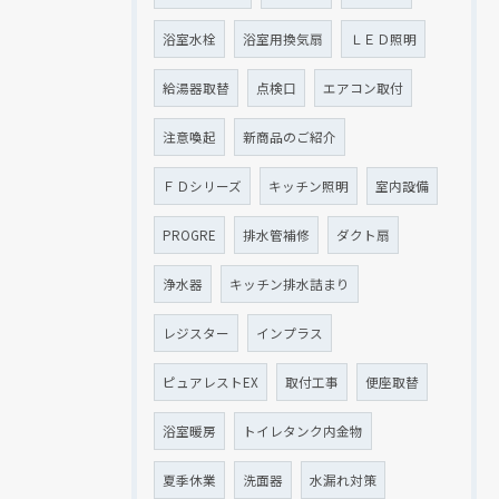
浴室水栓
浴室用換気扇
ＬＥＤ照明
給湯器取替
点検口
エアコン取付
注意喚起
新商品のご紹介
ＦＤシリーズ
キッチン照明
室内設備
PROGRE
排水管補修
ダクト扇
浄水器
キッチン排水詰まり
レジスター
インプラス
ピュアレストEX
取付工事
便座取替
浴室暖房
トイレタンク内金物
夏季休業
洗面器
水漏れ対策