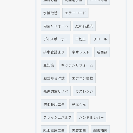
水栓取替
エラーコード
内装リフォーム
庭の石撤去
ディスポーザー
三乾王
リコール
排水管詰まり
ネオレスト
新商品
豆知識
キッチンリフォーム
和式から洋式
エアコン交換
先進的窓リノベ
ガスレンジ
防水長尺工事
乾太くん
フラッシュバルブ
ハンドルレバー
給水直圧工事
内装工事
配管補修