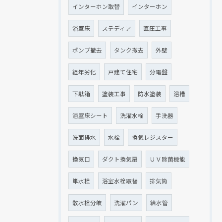
インターホン取替
インターホン
浴室床
ステディア
直圧工事
ポンプ撤去
タンク撤去
外壁
経年劣化
戸建て住宅
分電盤
下駄箱
塗装工事
防水塗装
浴槽
浴室床シート
洗濯水栓
手洗器
洗面排水
水栓
換気レジスター
換気口
ダクト換気扇
ＵＶ除菌機能
単水栓
浴室水栓取替
排気筒
散水栓分岐
洗濯パン
給水管