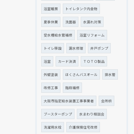
浴室暖房
トイレタンク内金物
夏季休業
洗面器
水漏れ対策
受水槽給水管補修
浴室リフォーム
トイレ移設
漏水修理
井戸ポンプ
浴室
カード決済
ＴＯＴＯ製品
外壁塗装
ほくさんバスオール
排水管
改修工事
階段補修
大阪市指定給水装置工事事業者
会所枡
ブースターポンプ
水まわり相談会
洗濯用水栓
介護保険住宅改修