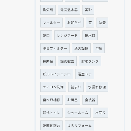
換気扇
電気温水器
黄砂
フィルター
お知らせ
窓
防音
蛇口
レンジフード
排水口
脱臭フィルター
消火設備
湿気
補助金
鉛管撤去
貯水タンク
ビルトインコンロ
浴室ドア
現在、新聞に入っている折込チラシです。
エアコン洗浄
詰まり
水漏れ修理
裏木戸補修
お風呂
食洗器
洋式トイレ
ショールーム
水回り
洗面化粧台
ＵＢリフォーム