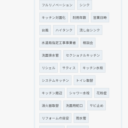
フルリノベーション
シンク
キッチン対面化
耐用年数
営業日時
台風
ハイタンク
流し台シンク
水道局指定工事事業者
相談会
洗面排水管
セクショナルキッチン
リシェル
サティス
キッチン水栓
システムキッチン
トイレ取替
キッチン周辺
シャワー水栓
花粉症
消火器取替
洗面用蛇口
サビ止め
リフォームの目安
雨水管