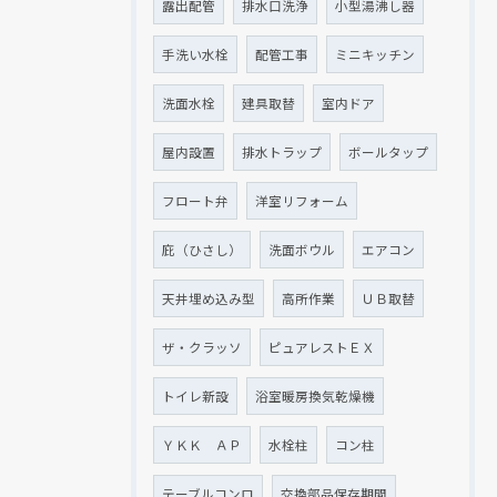
露出配管
排水口洗浄
小型湯沸し器
手洗い水栓
配管工事
ミニキッチン
洗面水栓
建具取替
室内ドア
屋内設置
排水トラップ
ボールタップ
フロート弁
洋室リフォーム
庇（ひさし）
洗面ボウル
エアコン
天井埋め込み型
高所作業
ＵＢ取替
ザ・クラッソ
ピュアレストＥＸ
トイレ新設
浴室暖房換気乾燥機
ＹＫＫ ＡＰ
水栓柱
コン柱
テーブルコンロ
交換部品保存期間