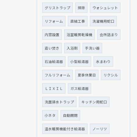
グリストラップ
掃除
ウォシュレット
リフォーム
直結工事
洗濯機用蛇口
クリックでチラシのページにジャンプします
内窓設置
浴室暖房乾燥機
会所詰まり
追い焚き
入浴剤
手洗い器
石油給湯器
小型給湯器
水まわり
フルリフォーム
夏季休業日
リクシル
ＬＩＸＩＬ
ガス給湯器
洗面排水トラップ
キッチン用蛇口
小ネタ
自動開閉
温水暖房機能付き給湯器
ノーリツ