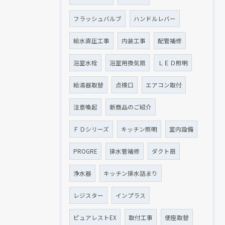
フラッシュバルブ
ハンドルレバー
給水直圧工事
内装工事
配管補修
浴室水栓
浴室用換気扇
ＬＥＤ照明
給湯器取替
点検口
エアコン取付
注意喚起
新商品のご紹介
ＦＤシリーズ
キッチン照明
室内設備
PROGRE
排水管補修
ダクト扇
浄水器
キッチン排水詰まり
レジスター
インプラス
ピュアレストEX
取付工事
便座取替