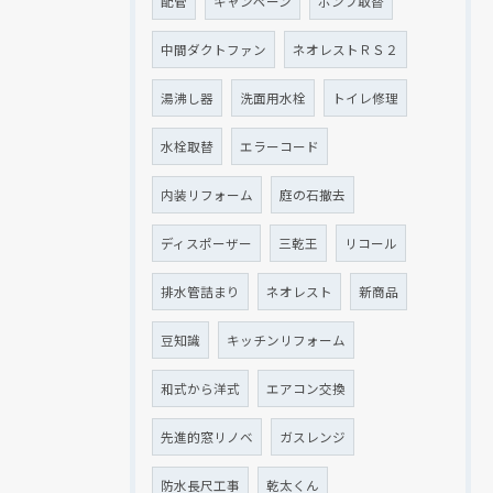
配管
キャンペーン
ポンプ取替
中間ダクトファン
ネオレストＲＳ２
湯沸し器
洗面用水栓
トイレ修理
水栓取替
エラーコード
内装リフォーム
庭の石撤去
ディスポーザー
三乾王
リコール
排水管詰まり
ネオレスト
新商品
豆知識
キッチンリフォーム
和式から洋式
エアコン交換
先進的窓リノベ
ガスレンジ
防水長尺工事
乾太くん