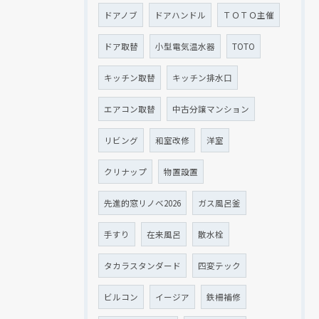
ドアノブ
ドアハンドル
ＴＯＴＯ主催
ドア取替
小型電気温水器
TOTO
キッチン取替
キッチン排水口
エアコン取替
中古分譲マンション
リビング
和室改修
洋室
クリナップ
物置設置
先進的窓リノベ2026
ガス風呂釜
手すり
在来風呂
散水栓
タカラスタンダード
四変テック
ビルコン
イージア
鉄柵補修