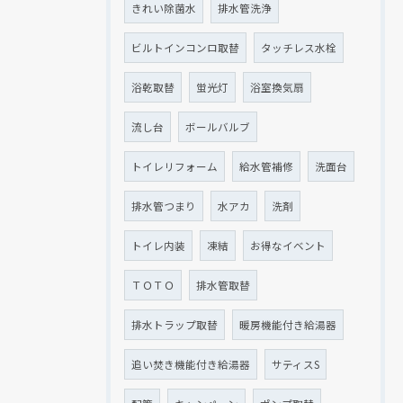
きれい除菌水
排水管洗浄
ビルトインコンロ取替
タッチレス水栓
浴乾取替
蛍光灯
浴室換気扇
流し台
ボールバルブ
トイレリフォーム
給水管補修
洗面台
排水管つまり
水アカ
洗剤
トイレ内装
凍結
お得なイベント
ＴＯＴＯ
排水管取替
排水トラップ取替
暖房機能付き給湯器
追い焚き機能付き給湯器
サティスS