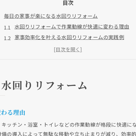
目次
毎日の家事が楽になる水回りリフォーム
水回りリフォームで作業動線が快適に変わる理由
家事効率化を叶える水回りリフォームの実践例
経年劣化を解消する水回りリフォームのメリット
水回りリフォームがもたらす時短効果とは何か
水回りリフォームでストレスフリーな家事生活へ
快適な暮らしを叶える最新水回りリフォーム術
る水回りリフォーム
最新設備導入で実現する水回りリフォームの快適性
水回りリフォームが暮らしにもたらす変化とは
変わる理由
水回りリフォームの機能性向上ポイントを解説
水回りリフォームで得られる安心と安全な生活
、キッチン・浴室・トイレなどの作業動線が格段に快適に
デザイン性も高める水回りリフォームの工夫
設備の導入によって無駄な移動や立ち止まりが減り、効率