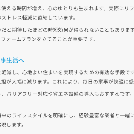
に使える時間が増え、心のゆとりも生まれます。実際にリ
のストレス軽減に直結しています。
分だと期待したほどの時短効果が得られないこともありま
リフォームプランを立てることが重要です。
家事生活へ
クリックでチラシのページにジャンプします
クリックでチラシのページにジャンプします
を軽減し、心地よい住まいを実現するための有効な手段で
負担が大幅に減ります。これにより、毎日の家事が快適に感
う、バリアフリー対応や省エネ設備の導入もおすすめです
将来のライフスタイルを明確にし、経験豊富な業者と一緒
実現します。