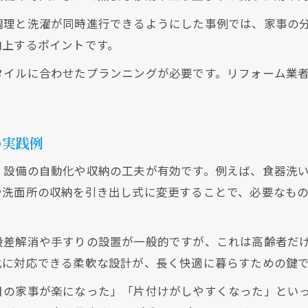
水回りリフォームなら掃除の手間がグッと減る理由
調理と洗濯が同時進行できるようにした事例では、家事の
水回りリフォームで清掃性が大幅にアップする仕組
向上するポイントです。
掃除しやすい素材選びが水回りリフォームの鍵
タイルに合わせたプランニングが必要です。リフォーム業
水回りリフォームで汚れにくい空間を実現
カビや水垢対策に強い水回りリフォームの特徴
水回りリフォームが日常清掃を簡単にする理由
の実践例
家事効率アップに役立つ水回りリフォームの魅力
、設備の自動化や収納の工夫が有効です。例えば、食器洗
動線改善で家事効率が劇的に高まる水回りリフォー
や洗面所の収納を引き出し式に変更することで、必要なも
水回りリフォームで時短家事を実現できる理由
収納力を強化する水回りリフォームの工夫
段差解消や手すりの設置が一般的ですが、これは高齢者だ
家事分担がスムーズになる水回りリフォームの方法
化に対応できる柔軟な設計が、長く快適に暮らすための鍵
水回りリフォームで家族全員の負担を軽減
日の家事が楽になった」「片付けがしやすくなった」とい
家族思いのバリアフリー実現は水回りリフォームから