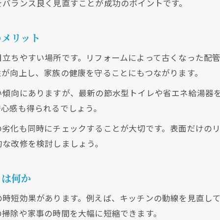
をバランス良く見直すことが成功のポイントです。
水回りリフォームで安全なバリアフリー空間をつく
高齢化に備える水回りリフォームのメリット
のメリット
家族が安心できる水回りリフォームの工夫とは
目立ちやすい場所です。リフォームによって古くなった配
バリアフリー対応の水回りリフォーム事例を紹介
性が向上し、家族の健康を守ることにもつながります。
水回りリフォームで転倒防止と動線確保を実現
い傾向にありますが、最新の節水型トイレや省エネ給湯器
省エネ設備で光熱費を減らす水回りリフォーム
安心感も得られるでしょう。
省エネ設備導入で水回りリフォームの効果を最大化
の劣化も同時にチェックすることが大切です。表面だけの
水回りリフォームで実現する光熱費削減術
的な改修を検討しましょう。
現在、新聞に入っている折込チラシです。
現在、新聞に入っている折込チラシです。
水回りリフォームが長期的な節約に貢献する理由
省エネ性能を高める水回りリフォームの選択肢
とは何か
水回りリフォームでエコな暮らしをスタート
の時短効果があります。例えば、キッチンの動線を見直し
の掃除や家事の時間を大幅に短縮できます。