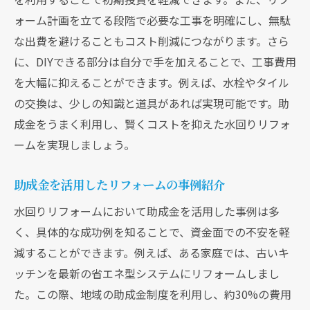
環境負荷を減らすリフォーム計画の立案
ォーム計画を立てる段階で必要な工事を明確にし、無駄
知って得する水回りリフォーム助成金の使い方
な出費を避けることもコスト削減につながります。さら
と効果
に、DIYできる部分は自分で手を加えることで、工事費用
助成金を最大限に活用するポイント
を大幅に抑えることができます。例えば、水栓やタイル
リフォームで得られる具体的な効果とその
の交換は、少しの知識と道具があれば実現可能です。助
実例
成金をうまく利用し、賢くコストを抑えた水回りリフォ
長期的な視点で見るリフォームの価値
ームを実現しましょう。
助成金を通じた生活改善の実現例
投資対効果を高めるリフォーム計画
助成金を活用したリフォームの事例紹介
助成金を活用したリフォームのリターン
水回りリフォームにおいて助成金を活用した事例は多
助成金で目指す水回りリフォーム快適さとエコ
く、具体的な成功例を知ることで、資金面での不安を軽
の両立
減することができます。例えば、ある家庭では、古いキ
ッチンを最新の省エネ型システムにリフォームしまし
快適さを追求したリフォームの重要性
た。この際、地域の助成金制度を利用し、約30%の費用
エコと快適さを両立する設備の選び方