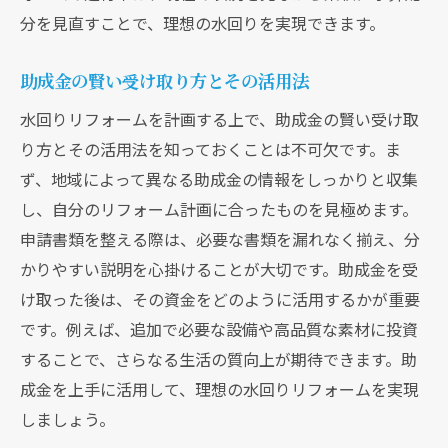
分を見直すことで、理想の水回りを実現できます。
リフォームで実現する家族全員が快適な空
間
助成金の賢い受け取り方とその活用法
水回りリフォーム助成金のメリットと申請手順
水回りリフォームを計画する上で、助成金の賢い受け取
を詳しく解説
り方とその活用法を知っておくことは不可欠です。ま
助成金のメリットを理解して賢く活用
ず、地域によって異なる助成金の情報をしっかりと収集
申請手順の詳細解説と成功のポイント
し、自分のリフォーム計画に合ったものを見極めます。
助成金を受け取るためのステップバイステ
申請書類を整える際は、必要な書類を漏れなく揃え、分
ップガイド
かりやすい説明を心掛けることが大切です。助成金を受
成功事例から学ぶ申請手続きのコツ
け取った後は、その資金をどのように活用するかが重要
申請前に知っておくべき助成金の知識
です。例えば、追加で必要な設備や高品質な素材に投資
助成金のメリットで実現する理想の住まい
することで、さらなる生活の質向上が期待できます。助
成金を上手に活用して、理想の水回りリフォームを実現
しましょう。