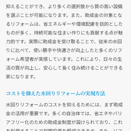
用
抑えることができ、より多くの選択肢から質の高い設備
を選ぶことが可能になります。また、助成金の対象とな
助成金申請にあたっての注意点と対策
るリフォームは、省エネルギーや環境配慮を目的とした
実際の申請プロセスとその流れ
ものが多く、持続可能な住まい作りにも貢献する点が魅
助成金を受け取るためのタイムラインを知
力的です。実際に助成金を受け取ることで、従来の水回
る
りに比べて、使い勝手や快適さが向上したと多くのリフ
助成金で叶える水回りリフォーム環境にも優し
ォーム希望者が実感しています。これにより、日々の生
い住まい作り
活の質が向上し、安心して長く住み続けることができる
環境に配慮した水回りリフォームの重要性
家になります。
エコな設備の導入で助成金を最大限活用
水回りリフォームで実現するエネルギー効
コストを抑えた水回りリフォームの実現方法
率化
水回りリフォームのコストを抑えるためには、まず助成
環境に優しいリフォーム事例の紹介
金の活用が重要です。多くの自治体では、省エネやバリ
助成金を活用した持続可能な住まいの構築
アフリー化のための助成金制度が設けられており、これ
を利用することで初期投資を軽減できます。また、リフ