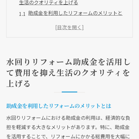
生活のクオリティを上げる
助成金を利用したリフォームのメリットと
は
コストを抑えた水回りリフォームの実現方
法
助成金を活用したリフォームの事例紹介
水回りリフォーム助成金を活用し
水回りリフォームで得られる生活の質向上
て費用を抑え生活のクオリティを
予算内での最適なリフォーム計画の立て方
上げる
助成金の賢い受け取り方とその活用法
今がチャンス水回りリフォーム助成金の申請方
法とポイント
助成金を利用したリフォームのメリットとは
助成金申請に必要な書類と手続き
水回りリフォームにおける助成金の利用は、経済的な負
申請前に知っておくべき助成金の条件
担を軽減する大きなメリットがあります。特に、助成金
スムーズな申請をサポートする専門家の活
を活用することで、リフォームにかかる総費用を大幅に