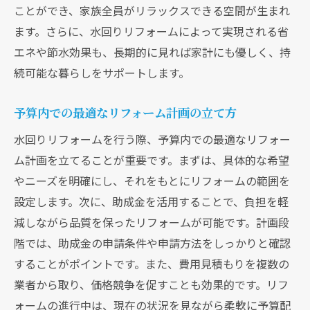
ことができ、家族全員がリラックスできる空間が生まれ
法
ます。さらに、水回りリフォームによって実現される省
予算内での最適な設備選びとそのポイント
エネや節水効果も、長期的に見れば家計にも優しく、持
助成金活用で実現する経済的なリフォーム
続可能な暮らしをサポートします。
事例
助成金を活用した水回りリフォームで理想の住
予算内での最適なリフォーム計画の立て方
まいを手に入れる
水回りリフォームを行う際、予算内での最適なリフォー
理想の住まいを実現するための助成金活用
ム計画を立てることが重要です。まずは、具体的な希望
術
やニーズを明確にし、それをもとにリフォームの範囲を
思い描くリフォームを助成金でサポートす
設定します。次に、助成金を活用することで、負担を軽
る方法
減しながら品質を保ったリフォームが可能です。計画段
助成金を活用した理想の住まい作りの事例
階では、助成金の申請条件や申請方法をしっかりと確認
リフォームで叶える夢の住空間の実現
することがポイントです。また、費用見積もりを複数の
業者から取り、価格競争を促すことも効果的です。リフ
助成金を通じた理想のライフスタイルの実
ォームの進行中は、現在の状況を見ながら柔軟に予算配
現