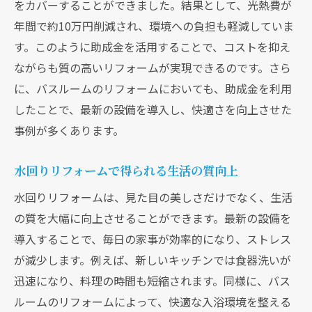
をカバーすることができました。結果として、光熱費が
助成金を活用した快適な生活空間の構築
年間で約10万円削減され、環境への負担も軽減していま
リフォームで実現する快適な住環境の事例
す。このように助成金を活用することで、コストを抑え
エコリフォームで得られる具体的なメリッ
ながらも質の高いリフォームが実現できるのです。さら
ト
に、バスルームのリフォームにおいても、助成金を利用
快適さを保ちながら環境に優しい生活を送
したことで、最新の設備を導入し、快適さを向上させた
る
事例が多くあります。
水回りリフォーム助成金で家計に優しいリフォ
ーム実現
水回りリフォームで得られる生活の質向上
家計に優しいリフォームのための助成金活
水回りリフォームは、見た目の美しさだけでなく、生活
用術
の質を大幅に向上させることができます。最新の設備を
効率的な費用管理とリフォーム計画の立て
導入することで、毎日の家事が効率的になり、ストレス
方
が減少します。例えば、新しいキッチンでは食器洗いが
迅速になり、料理の時間も短縮されます。同様に、バス
助成金を活用した経済的負担の軽減法
ルームのリフォームによって、快適な入浴環境を整える
リフォームで家計に優しい住まいの実現方