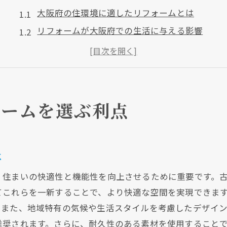
大阪府の住環境に適したリフォームとは
リフォームが大阪府での生活に与える影響
地域特性を活かした大阪府のリフォーム事例
大阪府の気候を考慮した水回りリフォーム
住まいの資産価値を高める大阪府のリフォーム
大阪府でのリフォームにおける最新トレンド
ォームを選ぶ利点
水回りリフォームで日常が変わる理由
リフォームがもたらす日常の快適さ
は
水回り改善が生活スタイルに与える効果
リフォームと家族の幸福度の関係
、住まいの快適性と機能性を向上させるために重要です。
生活の質を向上させる水回りリフォームの効果
てこれらを一新することで、より快適な空間を実現できま
。また、地域特有の気候や生活スタイルを考慮したデザイ
リフォーム後の生活時間の効率化
推奨されます。さらに、耐久性のある素材を使用すること
大阪府の生活を豊かにするリフォーム事例