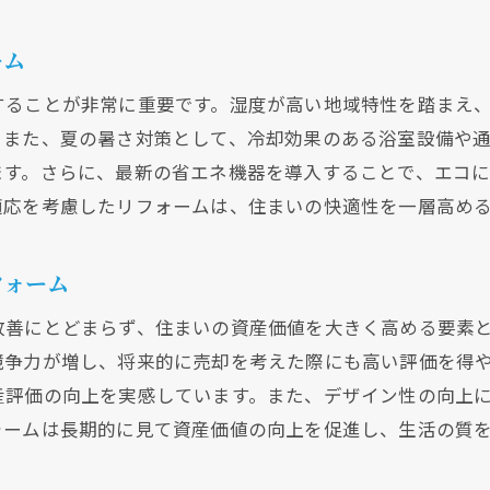
大阪府でのモダンな水回りリフォーム事例
トレンドと実用性を両立したリフォーム
ーム
省エネ効果をもたらす水回りリフォームの魅力
することが非常に重要です。湿度が高い地域特性を踏まえ
エネルギー効率を向上させるリフォーム技術
。また、夏の暑さ対策として、冷却効果のある浴室設備や
節電・省エネを実現する最新設備
ます。さらに、最新の省エネ機器を導入することで、エコ
環境に優しいリフォームの選択肢
適応を考慮したリフォームは、住まいの快適性を一層高め
リフォームで実現するサステイナブルな生活
省エネ対策を考慮したリフォーム事例
フォーム
エコと経済性を両立するリフォーム方法
改善にとどまらず、住まいの資産価値を大きく高める要素
現在、新聞に入っている折込チラシです。
現在、新聞に入っている折込チラシです。
大阪府で成功する水回りリフォームの秘訣
競争力が増し、将来的に売却を考えた際にも高い評価を得
成功するためのリフォーム計画の立て方
産評価の向上を実感しています。また、デザイン性の向上
プロの視点から見た重要なリフォームポイント
ォームは長期的に見て資産価値の向上を促進し、生活の質
施工前に知っておきたいリフォームの基礎知識