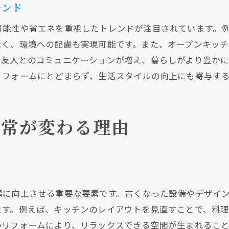
信頼できる施工業者を選ぶためのポイント
レンド
リフォーム成功事例から学ぶ要点
可能性や省エネを重視したトレンドが注目されています。
大阪府でのリフォームの成功要因
なく、環境への配慮も実現可能です。また、オープンキッ
機能性と快適性を両立する水回りリフォーム
や友人とのコミュニケーションが増え、暮らしがより豊か
リフォームにとどまらず、生活スタイルの向上にも寄与す
実用性を重視したリフォームデザインの提案
日常生活を快適にするリフォームのアイデア
クリックでチラシのページにジャンプします
クリックでチラシのページにジャンプします
リフォームで得られる機能性向上の効果
日常が変わる理由
生活スタイルに合わせたリフォームプラン
大阪府における事例から学ぶ最適なリフォーム
快適性を追求した水回り改修の実例
大阪の家庭におすすめの水回りリフォーム事例
幅に向上させる重要な要素です。古くなった設備やデザイ
大阪府の住まいに最適なリフォーム事例
ます。例えば、キッチンのレイアウトを見直すことで、料
地域特性を活かしたリフォームアプローチ
のリフォームにより、リラックスできる空間が生まれること