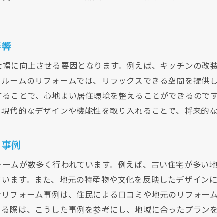
大阪府の家計に優しい水回りリフォームとは
コストを抑えた効率的なリフォームの実現
影響
長期的な節約効果が期待できるリフォーム
大幅に向上させる要因となります。例えば、キッチンの改
大阪府でのリフォーム費用の内訳と節約方法
スルームのリフォームでは、リラックスできる空間を提供
省エネ効果がもたらす家計への影響
することで、心地よい居住環境を整えることができるので
リフォームで得られる経済的メリット
。現代的なデザインや機能性を取り入れることで、将来的
リフォームを賢く選ぶポイント
最新デザインで生活を豊かにする水回りリフォーム
ム事例
大阪府で人気の最新リフォームデザイン
ォームが数多く行われています。例えば、古い住宅が多い
機能性とデザイン性を兼ね備えたリフォーム
ています。また、地元の特産物や文化を反映したデザイン
最新トレンドを取り入れるためのヒント
なリフォーム事例は、住民による口コミや地元のリフォー
デザイン性が生活の質に与える影響
える際は、こうした事例を参考にし、地域に合ったプラン