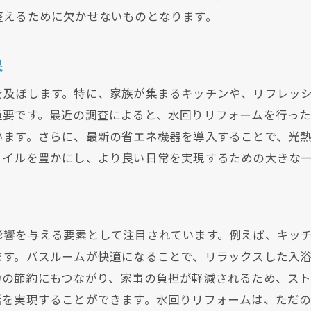
家族のライフスタイルに合わせたプラン
整えるために欠かせないものとなります。
大阪府で人気のあるリフォーム成功事例
施工後の満足度が高い事例紹介
果
プロが薦める大阪府でのリフォーム
を及ぼします。特に、家族が集まるキッチンや、リフレッ
重要です。最近の調査によると、水回りリフォームを行っ
います。さらに、最新の省エネ機器を導入することで、光
タイルを豊かにし、より良い日常を実現するための大きな
影響を与える要素として注目されています。例えば、キッ
ます。バスルームが快適になることで、リラックスした入
力の節約にもつながり、家事の負担が軽減されるため、ス
活を実現することができます。水回りリフォームは、ただ