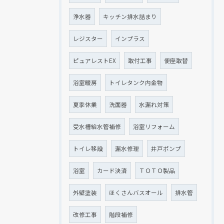
浄水器
キッチン排水詰まり
レジスター
インプラス
ピュアレストEX
取付工事
便座取替
浴室暖房
トイレタンク内金物
夏季休業
洗面器
水漏れ対策
受水槽給水管補修
浴室リフォーム
トイレ移設
漏水修理
井戸ポンプ
浴室
カード決済
ＴＯＴＯ製品
外壁塗装
ほくさんバスオール
排水管
改修工事
階段補修