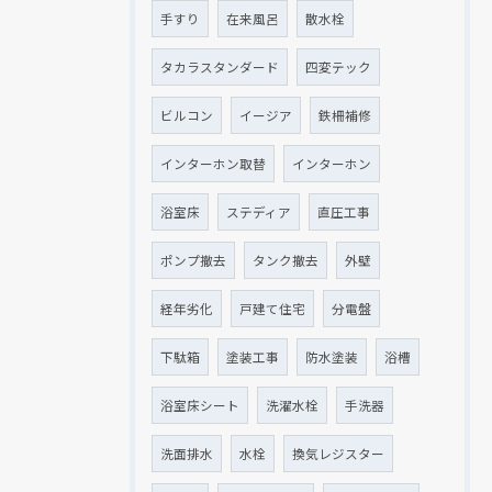
手すり
在来風呂
散水栓
タカラスタンダード
四変テック
ビルコン
イージア
鉄柵補修
インターホン取替
インターホン
浴室床
ステディア
直圧工事
ポンプ撤去
タンク撤去
外壁
経年劣化
戸建て住宅
分電盤
下駄箱
塗装工事
防水塗装
浴槽
浴室床シート
洗濯水栓
手洗器
洗面排水
水栓
換気レジスター