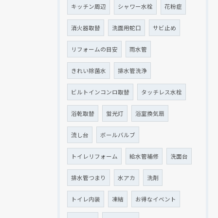
キッチン周辺
シャワー水栓
花粉症
消火器取替
洗面用蛇口
サビ止め
リフォームの目安
雨水管
きれい除菌水
排水管洗浄
ビルトインコンロ取替
タッチレス水栓
浴乾取替
蛍光灯
浴室換気扇
流し台
ボールバルブ
トイレリフォーム
給水管補修
洗面台
排水管つまり
水アカ
洗剤
トイレ内装
凍結
お得なイベント