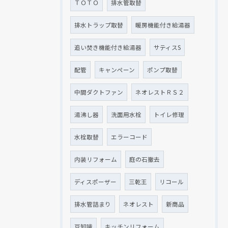
ＴＯＴＯ
排水管取替
排水トラップ取替
暖房機能付き給湯器
追い焚き機能付き給湯器
サティスS
配管
キャンペーン
ポンプ取替
中間ダクトファン
ネオレストＲＳ２
湯沸し器
洗面用水栓
トイレ修理
水栓取替
エラーコード
内装リフォーム
庭の石撤去
ディスポーザー
三乾王
リコール
排水管詰まり
ネオレスト
新商品
豆知識
キッチンリフォーム