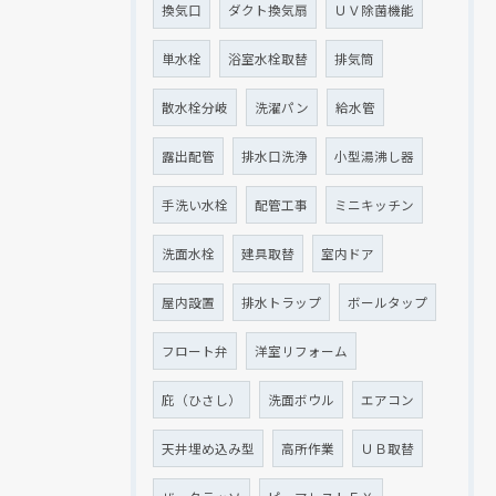
換気口
ダクト換気扇
ＵＶ除菌機能
単水栓
浴室水栓取替
排気筒
散水栓分岐
洗濯パン
給水管
露出配管
排水口洗浄
小型湯沸し器
手洗い水栓
配管工事
ミニキッチン
洗面水栓
建具取替
室内ドア
屋内設置
排水トラップ
ボールタップ
フロート弁
洋室リフォーム
庇（ひさし）
洗面ボウル
エアコン
天井埋め込み型
高所作業
ＵＢ取替