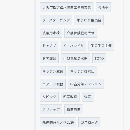
大阪市指定給水装置工事事業者
会所枡
ブースターポンプ
水まわり相談会
洗濯用水栓
介護保険住宅改修
ドアノブ
ドアハンドル
ＴＯＴＯ主催
ドア取替
小型電気温水器
TOTO
キッチン取替
キッチン排水口
エアコン取替
中古分譲マンション
リビング
和室改修
洋室
クリナップ
物置設置
先進的窓リノベ2026
ガス風呂釜