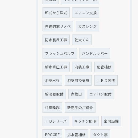
和式から洋式
エアコン交換
先進的窓リノベ
ガスレンジ
防水長尺工事
乾太くん
フラッシュバルブ
ハンドルレバー
給水直圧工事
内装工事
配管補修
浴室水栓
浴室用換気扇
ＬＥＤ照明
給湯器取替
点検口
エアコン取付
注意喚起
新商品のご紹介
ＦＤシリーズ
キッチン照明
室内設備
PROGRE
排水管補修
ダクト扇