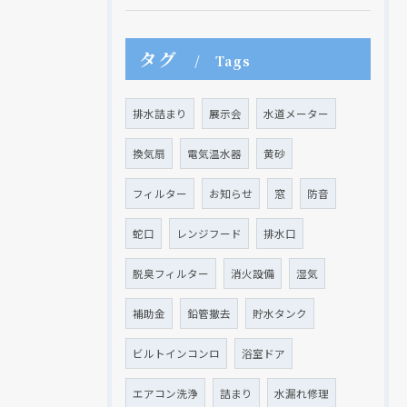
タグ
Tags
排水詰まり
展示会
水道メーター
換気扇
電気温水器
黄砂
フィルター
お知らせ
窓
防音
蛇口
レンジフード
排水口
脱臭フィルター
消火設備
湿気
補助金
鉛管撤去
貯水タンク
ビルトインコンロ
浴室ドア
エアコン洗浄
詰まり
水漏れ修理