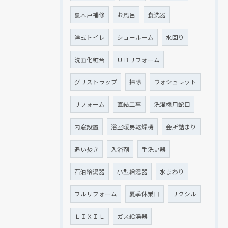
裏木戸補修
お風呂
食洗器
洋式トイレ
ショールーム
水回り
洗面化粧台
ＵＢリフォーム
グリストラップ
掃除
ウォシュレット
リフォーム
直結工事
洗濯機用蛇口
内窓設置
浴室暖房乾燥機
会所詰まり
追い焚き
入浴剤
手洗い器
石油給湯器
小型給湯器
水まわり
フルリフォーム
夏季休業日
リクシル
ＬＩＸＩＬ
ガス給湯器