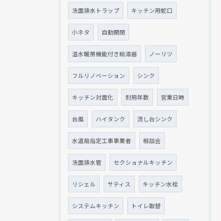
洗面排水トラップ
キッチン用蛇口
小ネタ
自動開閉
温水暖房機能付き給湯器
ノーリツ
フルリノベーション
シンク
キッチン対面化
耐用年数
営業日時
台風
ハイタンク
流し台シンク
水道局指定工事事業者
相談会
洗面排水管
セクショナルキッチン
リシェル
サティス
キッチン水栓
システムキッチン
トイレ取替