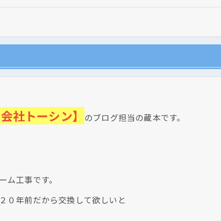
式会社トーシン】
のブログ担当の蔵本です。
現在、新聞に入っている折込チラシです。
ーム工事です。
２０年前だから交換して欲しいと