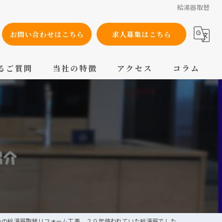
給湯器取替
お問い合わせはこちら
求人募集はこちら
るご質問
当社の特徴
アクセス
コラム
設備工事
内装工事
メンテナンス
配管工事
交換
ンの給湯器取替リフォーム工事 ２０年使われていた給湯器でした