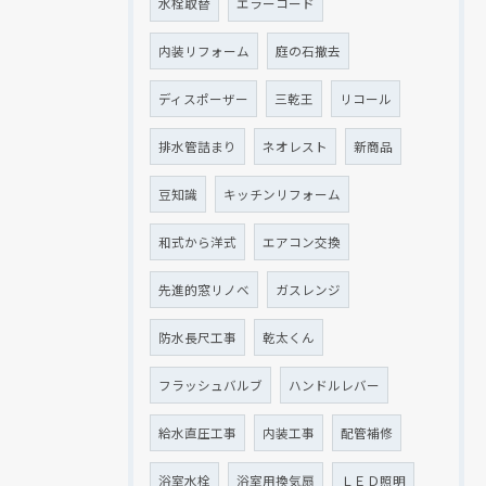
水栓取替
エラーコード
内装リフォーム
庭の石撤去
ディスポーザー
三乾王
リコール
排水管詰まり
ネオレスト
新商品
豆知識
キッチンリフォーム
和式から洋式
エアコン交換
先進的窓リノベ
ガスレンジ
防水長尺工事
乾太くん
フラッシュバルブ
ハンドルレバー
給水直圧工事
内装工事
配管補修
浴室水栓
浴室用換気扇
ＬＥＤ照明