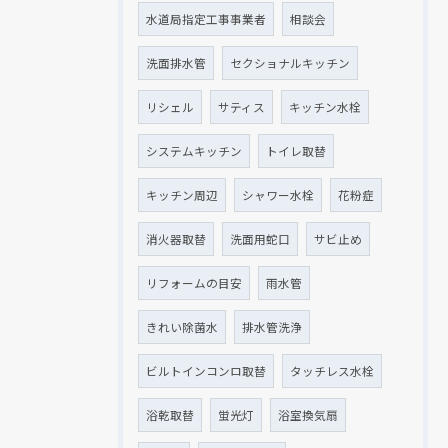
水道局指定工事事業者
相談会
洗面排水管
セクショナルキッチン
リシェル
サティス
キッチン水栓
システムキッチン
トイレ取替
キッチン周辺
シャワー水栓
花粉症
消火器取替
洗面用蛇口
サビ止め
リフォームの目安
雨水管
きれい除菌水
排水管洗浄
ビルトインコンロ取替
タッチレス水栓
浴乾取替
蛍光灯
浴室換気扇