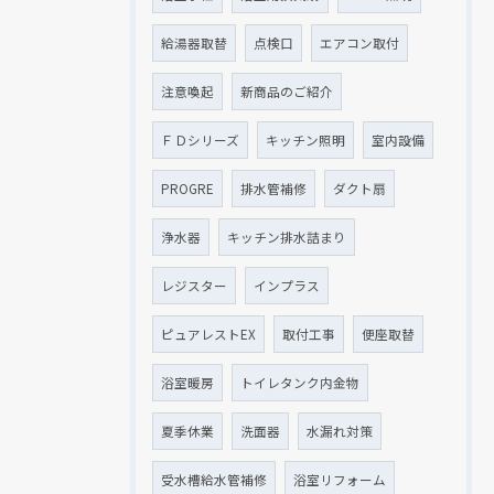
給湯器取替
点検口
エアコン取付
注意喚起
新商品のご紹介
ＦＤシリーズ
キッチン照明
室内設備
PROGRE
排水管補修
ダクト扇
浄水器
キッチン排水詰まり
レジスター
インプラス
ピュアレストEX
取付工事
便座取替
浴室暖房
トイレタンク内金物
夏季休業
洗面器
水漏れ対策
受水槽給水管補修
浴室リフォーム