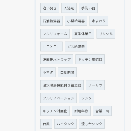
追い焚き
入浴剤
手洗い器
石油給湯器
小型給湯器
水まわり
フルリフォーム
夏季休業日
リクシル
ＬＩＸＩＬ
ガス給湯器
洗面排水トラップ
キッチン用蛇口
小ネタ
自動開閉
温水暖房機能付き給湯器
ノーリツ
フルリノベーション
シンク
キッチン対面化
耐用年数
営業日時
台風
ハイタンク
流し台シンク