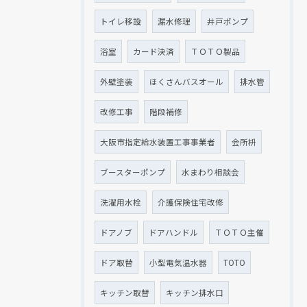
トイレ移設
漏水修理
井戸ポンプ
浴室
カード決済
ＴＯＴＯ製品
外壁塗装
ほくさんバスオール
排水管
改修工事
階段補修
大阪市指定給水装置工事事業者
会所枡
ブースターポンプ
水まわり相談会
洗濯用水栓
介護保険住宅改修
ドアノブ
ドアハンドル
ＴＯＴＯ主催
ドア取替
小型電気温水器
TOTO
キッチン取替
キッチン排水口