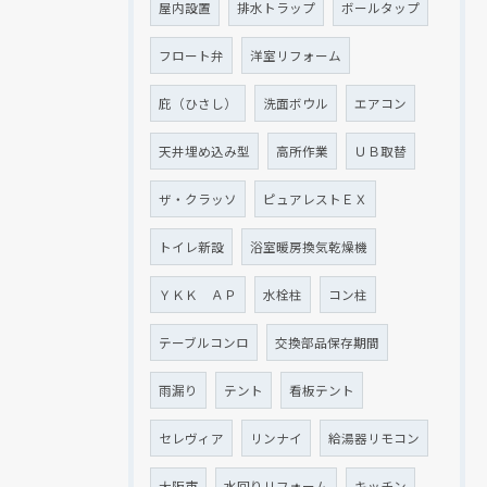
屋内設置
排水トラップ
ボールタップ
フロート弁
洋室リフォーム
庇（ひさし）
洗面ボウル
エアコン
天井埋め込み型
高所作業
ＵＢ取替
ザ・クラッソ
ピュアレストＥＸ
トイレ新設
浴室暖房換気乾燥機
ＹＫＫ ＡＰ
水栓柱
コン柱
テーブルコンロ
交換部品保存期間
雨漏り
テント
看板テント
セレヴィア
リンナイ
給湯器リモコン
大阪市
水回りリフォーム
キッチン