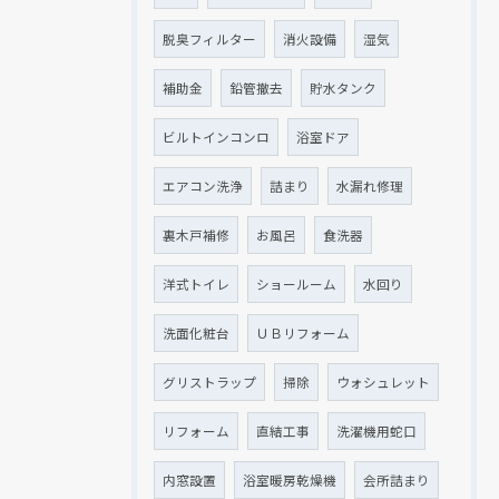
クリックでチラシのページにジャンプします
脱臭フィルター
消火設備
湿気
補助金
鉛管撤去
貯水タンク
ビルトインコンロ
浴室ドア
エアコン洗浄
詰まり
水漏れ修理
裏木戸補修
お風呂
食洗器
洋式トイレ
ショールーム
水回り
洗面化粧台
ＵＢリフォーム
グリストラップ
掃除
ウォシュレット
リフォーム
直結工事
洗濯機用蛇口
内窓設置
浴室暖房乾燥機
会所詰まり