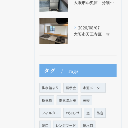
大阪市中央区 分譲マンションの給湯器取替リフォーム工事 UV除菌機能搭載給湯器
2026/08/07
大阪市天王寺区 マンションのキッチン取替及び内装リフォーム工事 クリナップ
現在、新聞に入っている折込チラシです。
タグ
Tags
排水詰まり
展示会
水道メーター
換気扇
電気温水器
黄砂
フィルター
お知らせ
窓
防音
蛇口
レンジフード
排水口