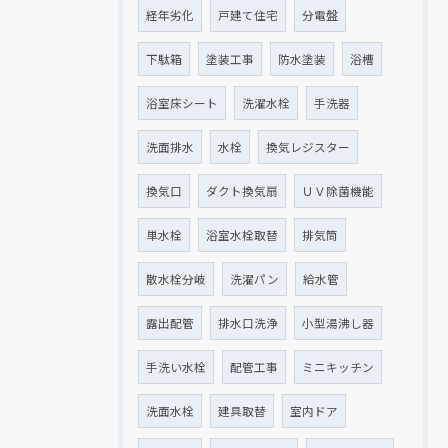
経年劣化
戸建て住宅
分電盤
下駄箱
塗装工事
防水塗装
浴槽
浴室床シート
洗濯水栓
手洗器
洗面排水
水栓
換気レジスター
換気口
ダクト換気扇
ＵＶ除菌機能
単水栓
浴室水栓取替
排気筒
散水栓分岐
洗濯パン
給水管
露出配管
排水口洗浄
小型湯沸し器
手洗い水栓
配管工事
ミニキッチン
洗面水栓
建具取替
室内ドア