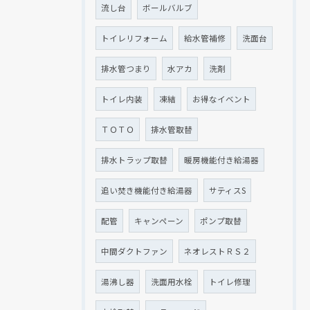
流し台
ボールバルブ
トイレリフォーム
給水管補修
洗面台
排水管つまり
水アカ
洗剤
トイレ内装
凍結
お得なイベント
ＴＯＴＯ
排水管取替
排水トラップ取替
暖房機能付き給湯器
追い焚き機能付き給湯器
サティスS
配管
キャンペーン
ポンプ取替
中間ダクトファン
ネオレストＲＳ２
湯沸し器
洗面用水栓
トイレ修理