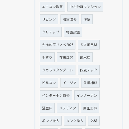
エアコン取替
中古分譲マンション
リビング
和室改修
洋室
クリナップ
物置設置
先進的窓リノベ2026
ガス風呂釜
手すり
在来風呂
散水栓
タカラスタンダード
四変テック
ビルコン
イージア
鉄柵補修
インターホン取替
インターホン
浴室床
ステディア
直圧工事
ポンプ撤去
タンク撤去
外壁