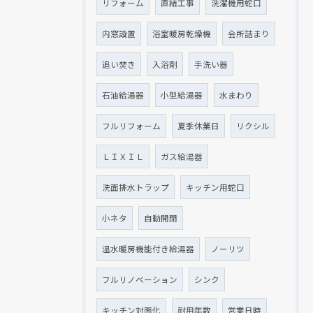
リフォーム
直結工事
洗濯機用蛇口
内窓設置
浴室暖房乾燥機
会所詰まり
追い焚き
入浴剤
手洗い器
石油給湯器
小型給湯器
水まわり
フルリフォーム
夏季休業日
リクシル
ＬＩＸＩＬ
ガス給湯器
洗面排水トラップ
キッチン用蛇口
小ネタ
自動開閉
温水暖房機能付き給湯器
ノーリツ
フルリノベーション
シンク
キッチン対面化
耐用年数
営業日時