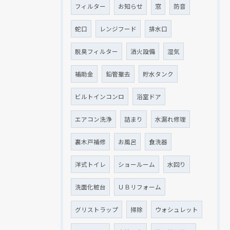
フィルター
お知らせ
窓
防音
蛇口
レンジフード
排水口
脱臭フィルター
消火設備
湿気
補助金
鉛管撤去
貯水タンク
ビルトインコンロ
浴室ドア
エアコン洗浄
詰まり
水漏れ修理
裏木戸補修
お風呂
食洗器
洋式トイレ
ショールーム
水回り
洗面化粧台
ＵＢリフォーム
グリストラップ
掃除
ウォシュレット