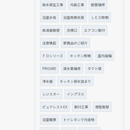
給水直圧工事
内装工事
配管補修
浴室水栓
浴室用換気扇
ＬＥＤ照明
給湯器取替
点検口
エアコン取付
注意喚起
新商品のご紹介
ＦＤシリーズ
キッチン照明
室内設備
PROGRE
排水管補修
ダクト扇
浄水器
キッチン排水詰まり
レジスター
インプラス
ピュアレストEX
取付工事
便座取替
浴室暖房
トイレタンク内金物