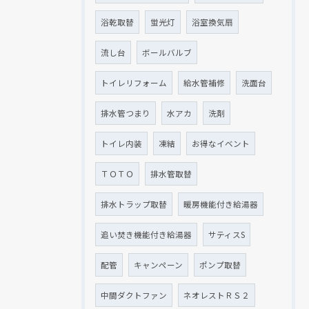
浴乾取替
蛍光灯
浴室換気扇
流し台
ボールバルブ
トイレリフォーム
給水管補修
洗面台
排水管つまり
水アカ
洗剤
トイレ内装
凍結
お得なイベント
ＴＯＴＯ
排水管取替
排水トラップ取替
暖房機能付き給湯器
追い焚き機能付き給湯器
サティスS
配管
キャンペーン
ポンプ取替
中間ダクトファン
ネオレストＲＳ２