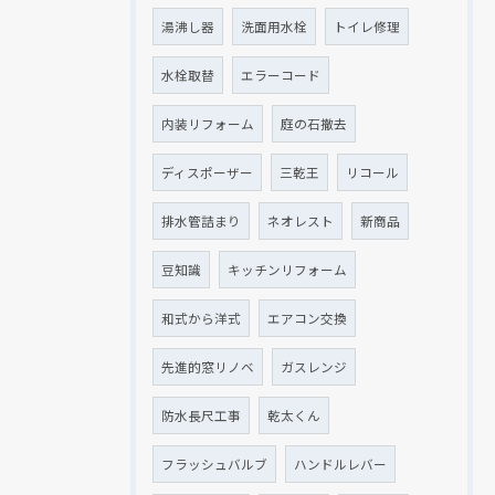
湯沸し器
洗面用水栓
トイレ修理
水栓取替
エラーコード
内装リフォーム
庭の石撤去
ディスポーザー
三乾王
リコール
排水管詰まり
ネオレスト
新商品
豆知識
キッチンリフォーム
和式から洋式
エアコン交換
先進的窓リノベ
ガスレンジ
防水長尺工事
乾太くん
フラッシュバルブ
ハンドルレバー