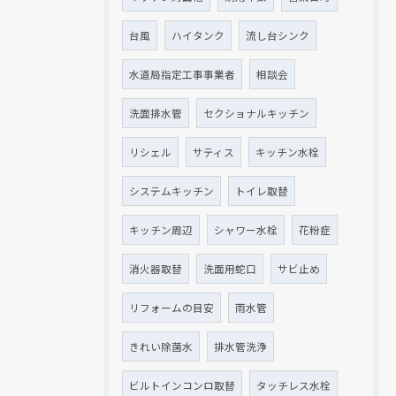
台風
ハイタンク
流し台シンク
水道局指定工事事業者
相談会
洗面排水管
セクショナルキッチン
リシェル
サティス
キッチン水栓
システムキッチン
トイレ取替
キッチン周辺
シャワー水栓
花粉症
消火器取替
洗面用蛇口
サビ止め
リフォームの目安
雨水管
きれい除菌水
排水管洗浄
ビルトインコンロ取替
タッチレス水栓