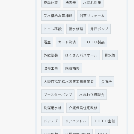
夏季休業
洗面器
水漏れ対策
受水槽給水管補修
浴室リフォーム
トイレ移設
漏水修理
井戸ポンプ
浴室
カード決済
ＴＯＴＯ製品
外壁塗装
ほくさんバスオール
排水管
改修工事
階段補修
大阪市指定給水装置工事事業者
会所枡
ブースターポンプ
水まわり相談会
洗濯用水栓
介護保険住宅改修
ドアノブ
ドアハンドル
ＴＯＴＯ主催
ドア取替
小型電気温水器
TOTO