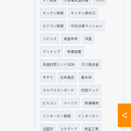
キッチン取替
キッチン排水口
エアコン取替
中古分譲マンション
リビング
和室改修
洋室
クリナップ
物置設置
先進的窓リノベ2026
ガス風呂釜
手すり
在来風呂
散水栓
タカラスタンダード
四変テック
ビルコン
イージア
鉄柵補修
インターホン取替
インターホン
浴室床
ステディア
直圧工事