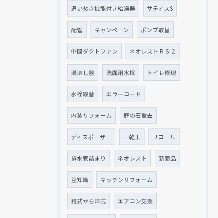
追い焚き機能付き給湯器
サティスS
配管
キャンペーン
ポンプ取替
中間ダクトファン
ネオレストＲＳ２
湯沸し器
洗面用水栓
トイレ修理
水栓取替
エラーコード
内装リフォーム
庭の石撤去
ディスポーザー
三乾王
リコール
排水管詰まり
ネオレスト
新商品
豆知識
キッチンリフォーム
和式から洋式
エアコン交換