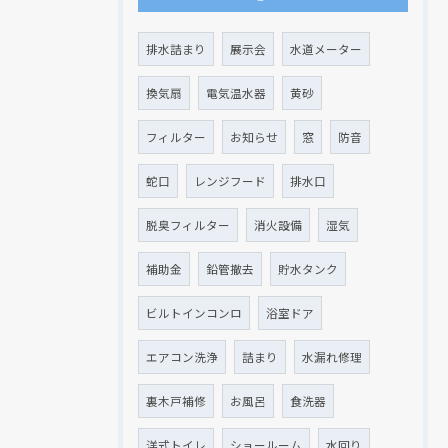
排水詰まり
展示会
水道メーター
換気扇
電気温水器
黄砂
フィルター
お知らせ
窓
防音
蛇口
レンジフード
排水口
脱臭フィルター
消火設備
湿気
補助金
鉛管撤去
貯水タンク
ビルトインコンロ
浴室ドア
エアコン洗浄
詰まり
水漏れ修理
裏木戸補修
お風呂
食洗器
洋式トイレ
ショールーム
水回り