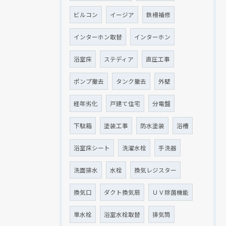
ビルコン
イージア
鉄柵補修
インターホン取替
インターホン
浴室床
ステディア
直圧工事
ポンプ撤去
タンク撤去
外壁
経年劣化
戸建て住宅
分電盤
下駄箱
塗装工事
防水塗装
浴槽
浴室床シート
洗濯水栓
手洗器
洗面排水
水栓
換気レジスター
換気口
ダクト換気扇
ＵＶ除菌機能
単水栓
浴室水栓取替
排気筒