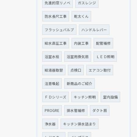
先進的窓リノベ
ガスレンジ
防水長尺工事
乾太くん
フラッシュバルブ
ハンドルレバー
給水直圧工事
内装工事
配管補修
浴室水栓
浴室用換気扇
ＬＥＤ照明
給湯器取替
点検口
エアコン取付
注意喚起
新商品のご紹介
ＦＤシリーズ
キッチン照明
室内設備
PROGRE
排水管補修
ダクト扇
浄水器
キッチン排水詰まり