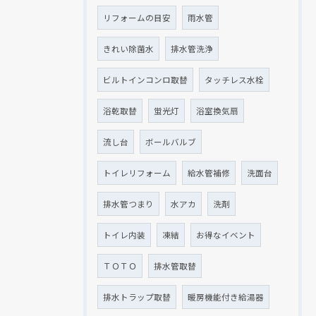
リフォームの目安
雨水管
きれい除菌水
排水管洗浄
ビルトインコンロ取替
タッチレス水栓
浴乾取替
蛍光灯
浴室換気扇
流し台
ボールバルブ
トイレリフォーム
給水管補修
洗面台
排水管つまり
水アカ
洗剤
トイレ内装
凍結
お得なイベント
ＴＯＴＯ
排水管取替
排水トラップ取替
暖房機能付き給湯器