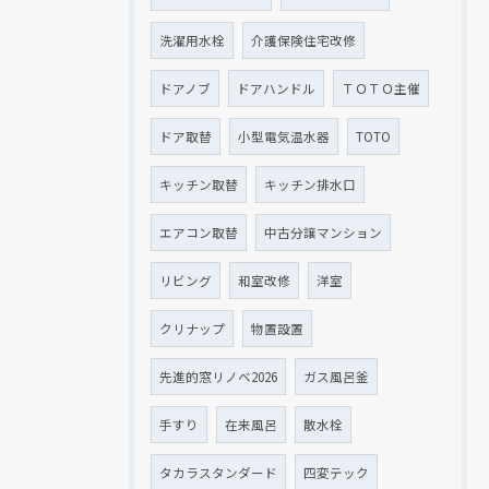
洗濯用水栓
介護保険住宅改修
ドアノブ
ドアハンドル
ＴＯＴＯ主催
ドア取替
小型電気温水器
TOTO
キッチン取替
キッチン排水口
エアコン取替
中古分譲マンション
リビング
和室改修
洋室
クリナップ
物置設置
先進的窓リノベ2026
ガス風呂釜
手すり
在来風呂
散水栓
タカラスタンダード
四変テック