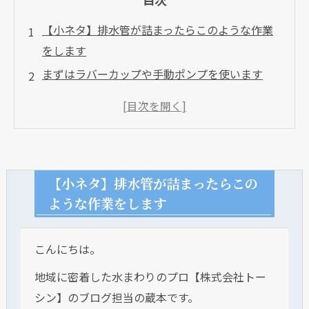
【小ネタ】排水管が詰まったらこのような作業
をします
まずはラバーカップや手動ポンプを使います
通貫作業専門業者を使います
ワイヤーで通貫作業の様子
高圧洗浄開始
高圧洗浄で詰まっている所に到達
【小ネタ】排水管が詰まったらこの
詰まっていた部分が通って破片が流れてきて終
ような作業をします
了
弊社に排水詰まりをご依頼ください
こんにちは。
地域に密着した水まわりのプロ【株式会社トー
シン】のブログ担当の蔵本です。