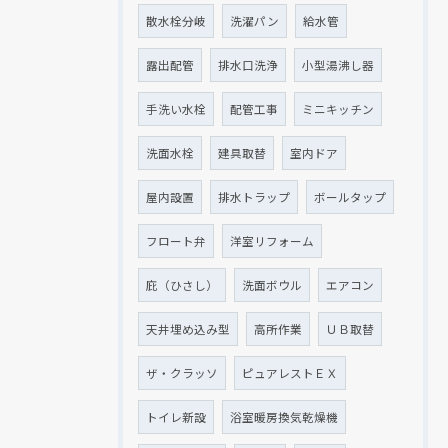
散水栓分岐
洗濯パン
給水管
露出配管
排水口洗浄
小型湯沸し器
手洗い水栓
配管工事
ミニキッチン
洗面水栓
建具取替
室内ドア
屋内設置
排水トラップ
ボールタップ
フロート弁
洋室リフォーム
庇（ひさし）
洗面ボウル
エアコン
天井埋め込み型
高所作業
ＵＢ取替
ザ・クラッソ
ピュアレストＥＸ
トイレ新設
浴室暖房換気乾燥機