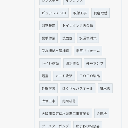
レジスター
インプラス
ピュアレストEX
取付工事
便座取替
浴室暖房
トイレタンク内金物
夏季休業
洗面器
水漏れ対策
受水槽給水管補修
浴室リフォーム
トイレ移設
漏水修理
井戸ポンプ
浴室
カード決済
ＴＯＴＯ製品
外壁塗装
ほくさんバスオール
排水管
改修工事
階段補修
大阪市指定給水装置工事事業者
会所枡
ブースターポンプ
水まわり相談会