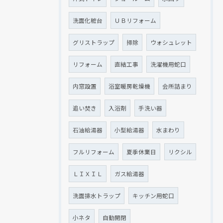
洗面化粧台
ＵＢリフォーム
グリストラップ
掃除
ウォシュレット
リフォーム
直結工事
洗濯機用蛇口
内窓設置
浴室暖房乾燥機
会所詰まり
追い焚き
入浴剤
手洗い器
石油給湯器
小型給湯器
水まわり
フルリフォーム
夏季休業日
リクシル
ＬＩＸＩＬ
ガス給湯器
洗面排水トラップ
キッチン用蛇口
小ネタ
自動開閉