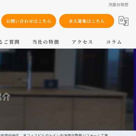
洗面台取替
お問い合わせはこちら
求人募集はこちら
るご質問
当社の特徴
アクセス
コラム
設備工事
内装工事
メンテナンス
配管工事
交換
大阪市中央区 オフィスビルのトイレ内洗面台取替リフォーム工事