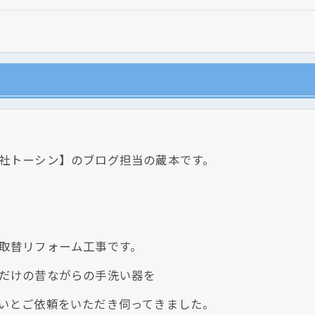
社トーシン】のブログ担当の蔵本です。
現在、新聞に入っている折込チラシです。
現在、新聞に入っている折込チラシです。
取替リフォーム工事です。
だけの昔ながらの手洗い器を
いとご依頼をいただき伺ってきました。