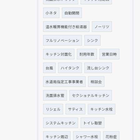
小ネタ
自動開閉
温水暖房機能付き給湯器
ノーリツ
フルリノベーション
シンク
キッチン対面化
耐用年数
営業日時
台風
ハイタンク
流し台シンク
水道局指定工事事業者
相談会
洗面排水管
セクショナルキッチン
リシェル
サティス
キッチン水栓
システムキッチン
トイレ取替
キッチン周辺
シャワー水栓
花粉症