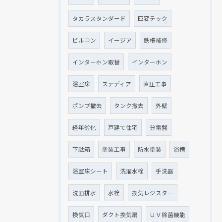
タカラスタンダード
四変テック
ビルコン
イージア
鉄柵補修
インターホン取替
インターホン
浴室床
ステディア
直圧工事
ポンプ撤去
タンク撤去
外壁
経年劣化
戸建て住宅
分電盤
下駄箱
塗装工事
防水塗装
浴槽
浴室床シート
洗濯水栓
手洗器
洗面排水
水栓
換気レジスター
換気口
ダクト換気扇
ＵＶ除菌機能