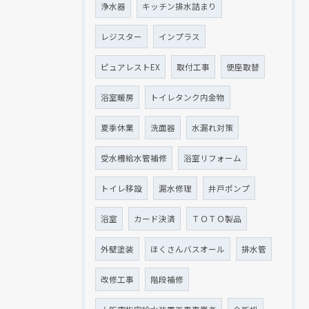
浄水器
キッチン排水詰まり
レジスター
インプラス
ピュアレストEX
取付工事
便座取替
浴室暖房
トイレタンク内金物
夏季休業
洗面器
水漏れ対策
受水槽給水管補修
浴室リフォーム
トイレ移設
漏水修理
井戸ポンプ
浴室
カード決済
ＴＯＴＯ製品
外壁塗装
ほくさんバスオール
排水管
改修工事
階段補修