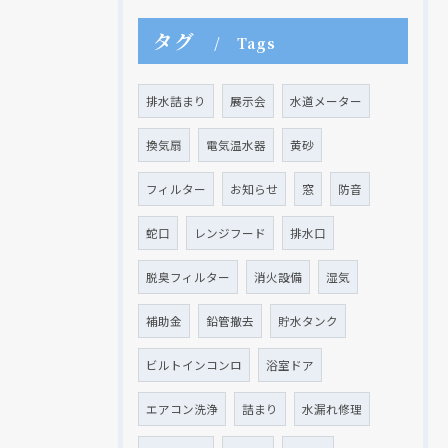
タグ
Tags
排水詰まり
展示会
水道メーター
換気扇
電気温水器
黄砂
フィルター
お知らせ
窓
防音
蛇口
レンジフード
排水口
脱臭フィルター
消火設備
湿気
補助金
鉛管撤去
貯水タンク
ビルトインコンロ
浴室ドア
エアコン洗浄
詰まり
水漏れ修理