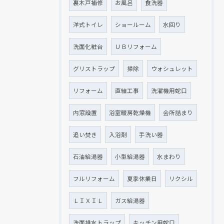
裏木戸補修
お風呂
食洗器
洋式トイレ
ショールーム
水回り
洗面化粧台
ＵＢリフォーム
グリストラップ
掃除
ウォシュレット
リフォーム
直結工事
洗濯機用蛇口
内窓設置
浴室暖房乾燥機
会所詰まり
追い焚き
入浴剤
手洗い器
石油給湯器
小型給湯器
水まわり
フルリフォーム
夏季休業日
リクシル
ＬＩＸＩＬ
ガス給湯器
洗面排水トラップ
キッチン用蛇口