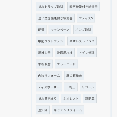
排水トラップ取替
暖房機能付き給湯器
追い焚き機能付き給湯器
サティスS
配管
キャンペーン
ポンプ取替
中間ダクトファン
ネオレストＲＳ２
湯沸し器
洗面用水栓
トイレ修理
水栓取替
エラーコード
内装リフォーム
庭の石撤去
ディスポーザー
三乾王
リコール
排水管詰まり
ネオレスト
新商品
豆知識
キッチンリフォーム