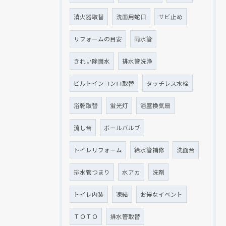
消火器取替
洗面用蛇口
サビ止め
リフォームの目安
雨水管
きれい除菌水
排水管洗浄
ビルトインコンロ取替
タッチレス水栓
浴乾取替
蛍光灯
浴室換気扇
流し台
ボールバルブ
トイレリフォーム
給水管補修
洗面台
排水管つまり
水アカ
洗剤
トイレ内装
凍結
お得なイベント
ＴＯＴＯ
排水管取替