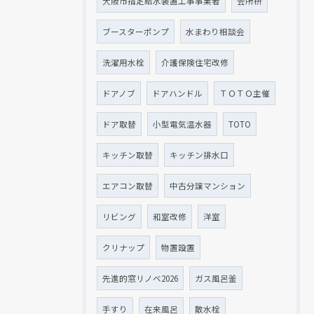
大阪市指定給水装置工事事業者
会所枡
ブースターポンプ
水まわり相談会
洗濯用水栓
介護保険住宅改修
ドアノブ
ドアハンドル
ＴＯＴＯ主催
ドア取替
小型電気温水器
TOTO
キッチン取替
キッチン排水口
エアコン取替
中古分譲マンション
リビング
和室改修
洋室
クリナップ
物置設置
先進的窓リノベ2026
ガス風呂釜
手すり
在来風呂
散水栓