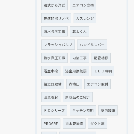
和式から洋式
エアコン交換
先進的窓リノベ
ガスレンジ
防水長尺工事
乾太くん
フラッシュバルブ
ハンドルレバー
給水直圧工事
内装工事
配管補修
浴室水栓
浴室用換気扇
ＬＥＤ照明
給湯器取替
点検口
エアコン取付
注意喚起
新商品のご紹介
ＦＤシリーズ
キッチン照明
室内設備
PROGRE
排水管補修
ダクト扇