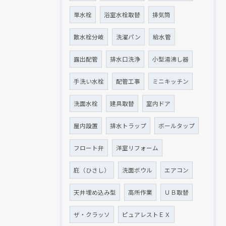
単水栓
浴室水栓取替
排気筒
散水栓分岐
洗濯パン
給水管
露出配管
排水口洗浄
小型湯沸し器
手洗い水栓
配管工事
ミニキッチン
洗面水栓
建具取替
室内ドア
屋内設置
排水トラップ
ボールタップ
フロート弁
洋室リフォーム
庇（ひさし）
洗面ボウル
エアコン
天井埋め込み型
高所作業
ＵＢ取替
ザ・クラッソ
ピュアレストＥＸ