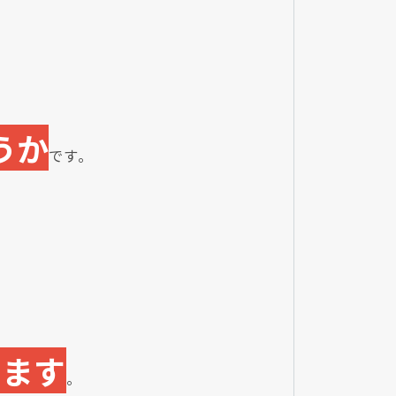
うか
です。
ります
。