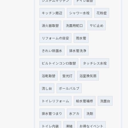
システムキッチン
トイレ取替
キッチン周辺
シャワー水栓
花粉症
消火器取替
洗面用蛇口
サビ止め
リフォームの目安
雨水管
きれい除菌水
排水管洗浄
ビルトインコンロ取替
タッチレス水栓
浴乾取替
蛍光灯
浴室換気扇
流し台
ボールバルブ
トイレリフォーム
給水管補修
洗面台
排水管つまり
水アカ
洗剤
トイレ内装
凍結
お得なイベント