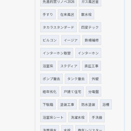
先進的窓リノベ2026
ガス風呂釜
手すり
在来風呂
散水栓
タカラスタンダード
四変テック
ビルコン
イージア
鉄柵補修
インターホン取替
インターホン
浴室床
ステディア
直圧工事
ポンプ撤去
タンク撤去
外壁
経年劣化
戸建て住宅
分電盤
下駄箱
塗装工事
防水塗装
浴槽
浴室床シート
洗濯水栓
手洗器
洗面排水
水栓
換気レジスター