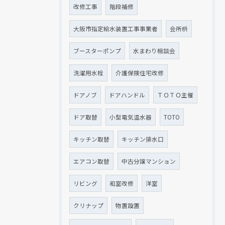
改修工事
階段補修
大阪市指定給水装置工事事業者
会所枡
ブースターポンプ
水まわり相談会
洗濯用水栓
介護保険住宅改修
ドアノブ
ドアハンドル
ＴＯＴＯ主催
ドア取替
小型電気温水器
TOTO
キッチン取替
キッチン排水口
エアコン取替
中古分譲マンション
リビング
和室改修
洋室
クリナップ
物置設置