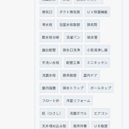
換気口
ダクト換気扇
ＵＶ除菌機能
単水栓
浴室水栓取替
排気筒
散水栓分岐
洗濯パン
給水管
露出配管
排水口洗浄
小型湯沸し器
手洗い水栓
配管工事
ミニキッチン
洗面水栓
建具取替
室内ドア
屋内設置
排水トラップ
ボールタップ
フロート弁
洋室リフォーム
庇（ひさし）
洗面ボウル
エアコン
天井埋め込み型
高所作業
ＵＢ取替