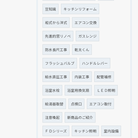
豆知識
キッチンリフォーム
和式から洋式
エアコン交換
先進的窓リノベ
ガスレンジ
防水長尺工事
乾太くん
フラッシュバルブ
ハンドルレバー
給水直圧工事
内装工事
配管補修
浴室水栓
浴室用換気扇
ＬＥＤ照明
給湯器取替
点検口
エアコン取付
注意喚起
新商品のご紹介
ＦＤシリーズ
キッチン照明
室内設備