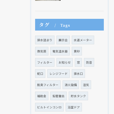
タグ
Tags
排水詰まり
展示会
水道メーター
換気扇
電気温水器
黄砂
フィルター
お知らせ
窓
防音
蛇口
レンジフード
排水口
脱臭フィルター
消火設備
湿気
補助金
鉛管撤去
貯水タンク
ビルトインコンロ
浴室ドア