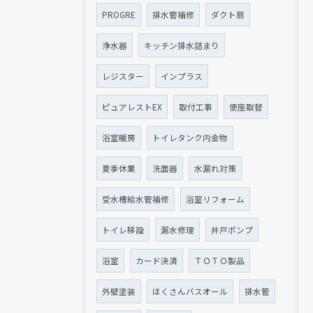
PROGRE
排水管補修
ダクト扇
浄水器
キッチン排水詰まり
レジスター
インプラス
ピュアレストEX
取付工事
便座取替
浴室暖房
トイレタンク内金物
夏季休業
洗面器
水漏れ対策
受水槽給水管補修
浴室リフォーム
トイレ移設
漏水修理
井戸ポンプ
浴室
カード決済
ＴＯＴＯ製品
外壁塗装
ほくさんバスオール
排水管