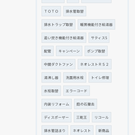
ＴＯＴＯ
排水管取替
排水トラップ取替
暖房機能付き給湯器
追い焚き機能付き給湯器
サティスS
配管
キャンペーン
ポンプ取替
中間ダクトファン
ネオレストＲＳ２
湯沸し器
洗面用水栓
トイレ修理
水栓取替
エラーコード
内装リフォーム
庭の石撤去
ディスポーザー
三乾王
リコール
排水管詰まり
ネオレスト
新商品