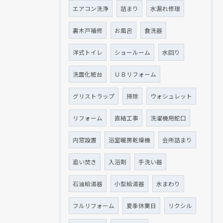
エアコン洗浄
詰まり
水漏れ修理
裏木戸補修
お風呂
食洗器
洋式トイレ
ショールーム
水回り
洗面化粧台
ＵＢリフォーム
グリストラップ
掃除
ウォシュレット
リフォーム
直結工事
洗濯機用蛇口
内窓設置
浴室暖房乾燥機
会所詰まり
追い焚き
入浴剤
手洗い器
石油給湯器
小型給湯器
水まわり
フルリフォーム
夏季休業日
リクシル