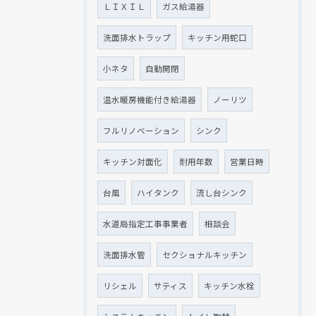
ＬＩＸＩＬ
ガス給湯器
洗面排水トラップ
キッチン用蛇口
小ネタ
自動開閉
温水暖房機能付き給湯器
ノーリツ
フルリノベーション
シンク
キッチン対面化
耐用年数
営業日時
台風
ハイタンク
流し台シンク
水道局指定工事事業者
相談会
洗面排水管
セクショナルキッチン
リシェル
サティス
キッチン水栓