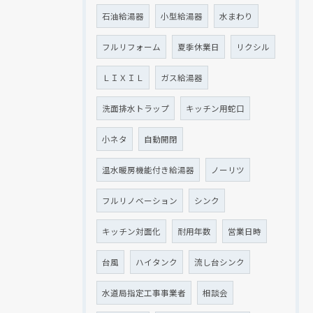
石油給湯器
小型給湯器
水まわり
フルリフォーム
夏季休業日
リクシル
ＬＩＸＩＬ
ガス給湯器
洗面排水トラップ
キッチン用蛇口
小ネタ
自動開閉
温水暖房機能付き給湯器
ノーリツ
フルリノベーション
シンク
キッチン対面化
耐用年数
営業日時
台風
ハイタンク
流し台シンク
水道局指定工事事業者
相談会