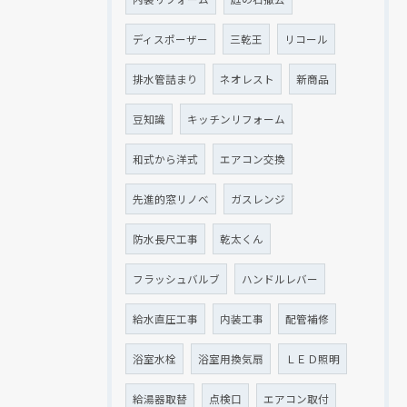
ディスポーザー
三乾王
リコール
排水管詰まり
ネオレスト
新商品
豆知識
キッチンリフォーム
和式から洋式
エアコン交換
先進的窓リノベ
ガスレンジ
防水長尺工事
乾太くん
フラッシュバルブ
ハンドルレバー
給水直圧工事
内装工事
配管補修
浴室水栓
浴室用換気扇
ＬＥＤ照明
給湯器取替
点検口
エアコン取付