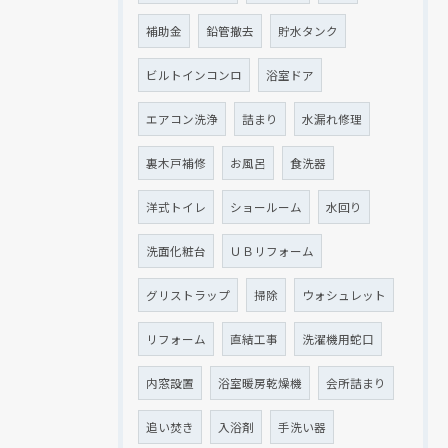
補助金
鉛管撤去
貯水タンク
ビルトインコンロ
浴室ドア
エアコン洗浄
詰まり
水漏れ修理
裏木戸補修
お風呂
食洗器
洋式トイレ
ショールーム
水回り
洗面化粧台
ＵＢリフォーム
グリストラップ
掃除
ウォシュレット
リフォーム
直結工事
洗濯機用蛇口
内窓設置
浴室暖房乾燥機
会所詰まり
追い焚き
入浴剤
手洗い器