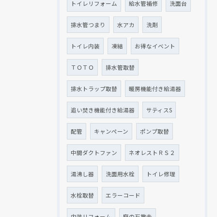
トイレリフォーム
給水管補修
洗面台
排水管つまり
水アカ
洗剤
トイレ内装
凍結
お得なイベント
ＴＯＴＯ
排水管取替
排水トラップ取替
暖房機能付き給湯器
追い焚き機能付き給湯器
サティスS
配管
キャンペーン
ポンプ取替
中間ダクトファン
ネオレストＲＳ２
湯沸し器
洗面用水栓
トイレ修理
水栓取替
エラーコード
内装リフォーム
庭の石撤去