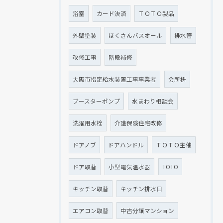
浴室
カード決済
ＴＯＴＯ製品
外壁塗装
ほくさんバスオール
排水管
改修工事
階段補修
大阪市指定給水装置工事事業者
会所枡
ブースターポンプ
水まわり相談会
洗濯用水栓
介護保険住宅改修
ドアノブ
ドアハンドル
ＴＯＴＯ主催
ドア取替
小型電気温水器
TOTO
キッチン取替
キッチン排水口
エアコン取替
中古分譲マンション