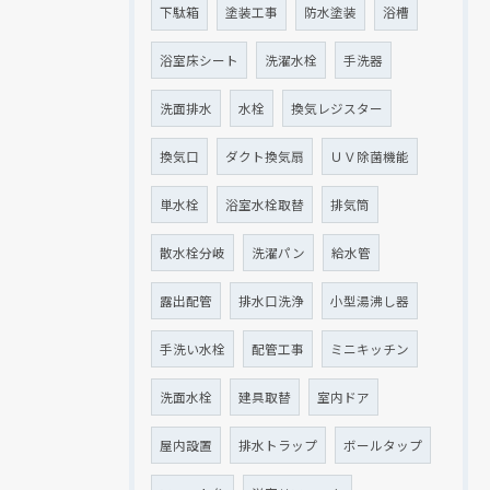
下駄箱
塗装工事
防水塗装
浴槽
浴室床シート
洗濯水栓
手洗器
洗面排水
水栓
換気レジスター
換気口
ダクト換気扇
ＵＶ除菌機能
単水栓
浴室水栓取替
排気筒
散水栓分岐
洗濯パン
給水管
露出配管
排水口洗浄
小型湯沸し器
手洗い水栓
配管工事
ミニキッチン
洗面水栓
建具取替
室内ドア
屋内設置
排水トラップ
ボールタップ