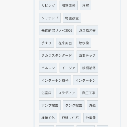
リビング
和室改修
洋室
クリナップ
物置設置
先進的窓リノベ2026
ガス風呂釜
手すり
在来風呂
散水栓
タカラスタンダード
四変テック
ビルコン
イージア
鉄柵補修
インターホン取替
インターホン
浴室床
ステディア
直圧工事
ポンプ撤去
タンク撤去
外壁
経年劣化
戸建て住宅
分電盤