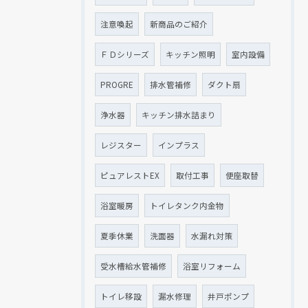
注意喚起
新商品のご紹介
ＦＤシリーズ
キッチン照明
室内設備
PROGRE
排水管補修
ダクト扇
浄水器
キッチン排水詰まり
レジスター
インプラス
ピュアレストEX
取付工事
便座取替
浴室暖房
トイレタンク内金物
夏季休業
洗面器
水漏れ対策
受水槽給水管補修
浴室リフォーム
トイレ移設
漏水修理
井戸ポンプ