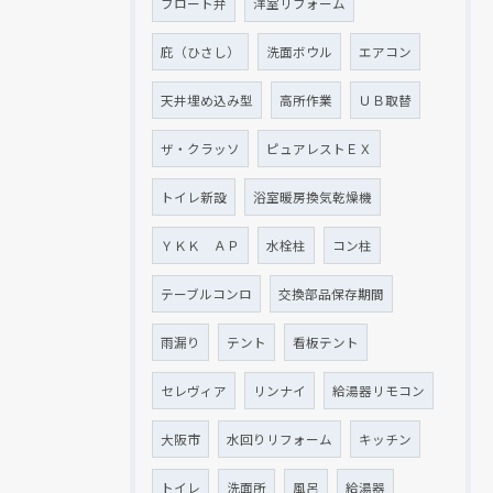
フロート弁
洋室リフォーム
庇（ひさし）
洗面ボウル
エアコン
天井埋め込み型
高所作業
ＵＢ取替
ザ・クラッソ
ピュアレストＥＸ
トイレ新設
浴室暖房換気乾燥機
ＹＫＫ ＡＰ
水栓柱
コン柱
テーブルコンロ
交換部品保存期間
雨漏り
テント
看板テント
セレヴィア
リンナイ
給湯器リモコン
大阪市
水回りリフォーム
キッチン
トイレ
洗面所
風呂
給湯器