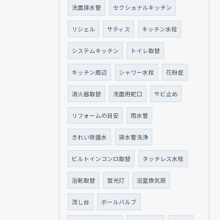
洗面排水管
セクショナルキッチン
リシェル
サティス
キッチン水栓
システムキッチン
トイレ取替
キッチン周辺
シャワー水栓
花粉症
消火器取替
洗面用蛇口
サビ止め
リフォームの目安
雨水管
きれい除菌水
排水管洗浄
ビルトインコンロ取替
タッチレス水栓
浴乾取替
蛍光灯
浴室換気扇
流し台
ボールバルブ