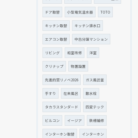
ドア取替
小型電気温水器
TOTO
キッチン取替
キッチン排水口
エアコン取替
中古分譲マンション
リビング
和室改修
洋室
クリナップ
物置設置
先進的窓リノベ2026
ガス風呂釜
手すり
在来風呂
散水栓
タカラスタンダード
四変テック
ビルコン
イージア
鉄柵補修
インターホン取替
インターホン