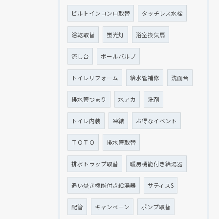
ビルトインコンロ取替
タッチレス水栓
浴乾取替
蛍光灯
浴室換気扇
流し台
ボールバルブ
トイレリフォーム
給水管補修
洗面台
排水管つまり
水アカ
洗剤
トイレ内装
凍結
お得なイベント
ＴＯＴＯ
排水管取替
排水トラップ取替
暖房機能付き給湯器
追い焚き機能付き給湯器
サティスS
配管
キャンペーン
ポンプ取替