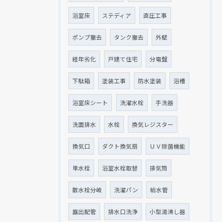
浴室床
ステディア
直圧工事
ポンプ撤去
タンク撤去
外壁
経年劣化
戸建て住宅
分電盤
下駄箱
塗装工事
防水塗装
浴槽
浴室床シート
洗濯水栓
手洗器
洗面排水
水栓
換気レジスター
換気口
ダクト換気扇
ＵＶ除菌機能
単水栓
浴室水栓取替
排気筒
散水栓分岐
洗濯パン
給水管
露出配管
排水口洗浄
小型湯沸し器