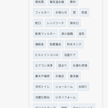
換気扇
電気温水器
黄砂
フィルター
お知らせ
窓
防音
蛇口
レンジフード
排水口
脱臭フィルター
消火設備
湿気
補助金
鉛管撤去
貯水タンク
ビルトインコンロ
浴室ドア
エアコン洗浄
詰まり
水漏れ修理
裏木戸補修
お風呂
食洗器
洋式トイレ
ショールーム
水回り
洗面化粧台
ＵＢリフォーム
グリストラップ
掃除
ウォシュレット