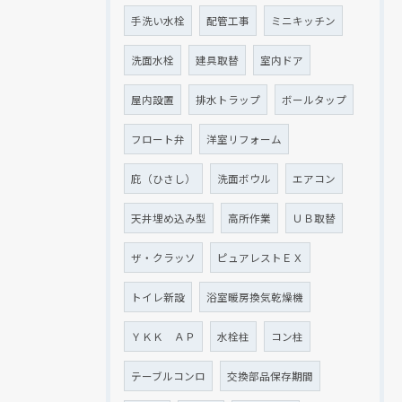
手洗い水栓
配管工事
ミニキッチン
洗面水栓
建具取替
室内ドア
屋内設置
排水トラップ
ボールタップ
フロート弁
洋室リフォーム
庇（ひさし）
洗面ボウル
エアコン
天井埋め込み型
高所作業
ＵＢ取替
ザ・クラッソ
ピュアレストＥＸ
トイレ新設
浴室暖房換気乾燥機
ＹＫＫ ＡＰ
水栓柱
コン柱
テーブルコンロ
交換部品保存期間