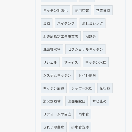
キッチン対面化
耐用年数
営業日時
台風
ハイタンク
流し台シンク
水道局指定工事事業者
相談会
洗面排水管
セクショナルキッチン
リシェル
サティス
キッチン水栓
システムキッチン
トイレ取替
キッチン周辺
シャワー水栓
花粉症
消火器取替
洗面用蛇口
サビ止め
リフォームの目安
雨水管
きれい除菌水
排水管洗浄