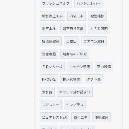
フラッシュバルブ
ハンドルレバー
給水直圧工事
内装工事
配管補修
浴室水栓
浴室用換気扇
ＬＥＤ照明
給湯器取替
点検口
エアコン取付
注意喚起
新商品のご紹介
ＦＤシリーズ
キッチン照明
室内設備
PROGRE
排水管補修
ダクト扇
浄水器
キッチン排水詰まり
レジスター
インプラス
ピュアレストEX
取付工事
便座取替