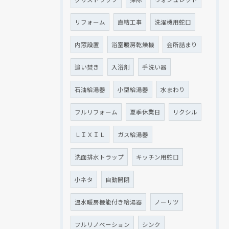
リフォーム
直結工事
洗濯機用蛇口
内窓設置
浴室暖房乾燥機
会所詰まり
追い焚き
入浴剤
手洗い器
石油給湯器
小型給湯器
水まわり
フルリフォーム
夏季休業日
リクシル
ＬＩＸＩＬ
ガス給湯器
洗面排水トラップ
キッチン用蛇口
小ネタ
自動開閉
温水暖房機能付き給湯器
ノーリツ
フルリノベーション
シンク