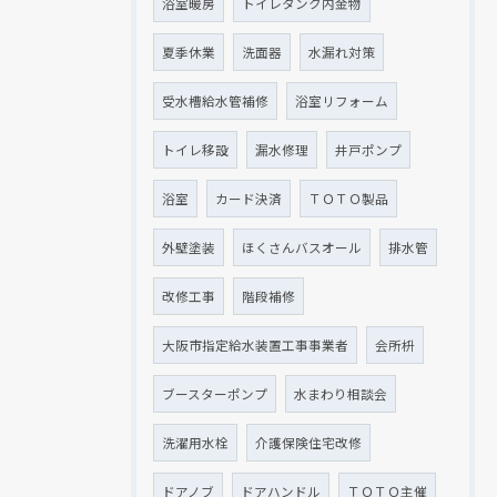
浴室暖房
トイレタンク内金物
夏季休業
洗面器
水漏れ対策
受水槽給水管補修
浴室リフォーム
トイレ移設
漏水修理
井戸ポンプ
浴室
カード決済
ＴＯＴＯ製品
外壁塗装
ほくさんバスオール
排水管
改修工事
階段補修
大阪市指定給水装置工事事業者
会所枡
ブースターポンプ
水まわり相談会
洗濯用水栓
介護保険住宅改修
ドアノブ
ドアハンドル
ＴＯＴＯ主催