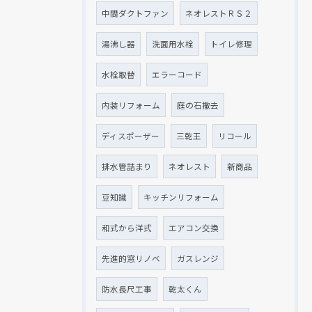
中間ダクトファン
ネオレストＲＳ２
湯沸し器
洗面用水栓
トイレ修理
水栓取替
エラーコード
内装リフォーム
庭の石撤去
ディスポーザー
三乾王
リコール
排水管詰まり
ネオレスト
新商品
豆知識
キッチンリフォーム
和式から洋式
エアコン交換
先進的窓リノベ
ガスレンジ
防水長尺工事
乾太くん