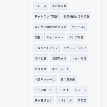
ＴＯＴＯ
排水管取替
排水トラップ取替
暖房機能付き給湯器
追い焚き機能付き給湯器
サティスS
配管
キャンペーン
ポンプ取替
中間ダクトファン
ネオレストＲＳ２
湯沸し器
洗面用水栓
トイレ修理
水栓取替
エラーコード
内装リフォーム
庭の石撤去
ディスポーザー
三乾王
リコール
排水管詰まり
ネオレスト
新商品