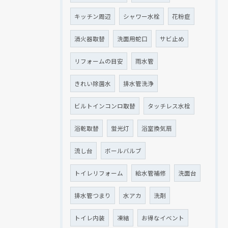
キッチン周辺
シャワー水栓
花粉症
消火器取替
洗面用蛇口
サビ止め
リフォームの目安
雨水管
きれい除菌水
排水管洗浄
ビルトインコンロ取替
タッチレス水栓
浴乾取替
蛍光灯
浴室換気扇
流し台
ボールバルブ
トイレリフォーム
給水管補修
洗面台
排水管つまり
水アカ
洗剤
トイレ内装
凍結
お得なイベント