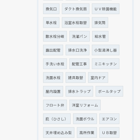
換気口
ダクト換気扇
ＵＶ除菌機能
単水栓
浴室水栓取替
排気筒
散水栓分岐
洗濯パン
給水管
露出配管
排水口洗浄
小型湯沸し器
手洗い水栓
配管工事
ミニキッチン
洗面水栓
建具取替
室内ドア
屋内設置
排水トラップ
ボールタップ
フロート弁
洋室リフォーム
庇（ひさし）
洗面ボウル
エアコン
天井埋め込み型
高所作業
ＵＢ取替