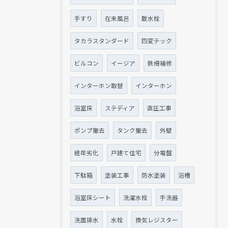
手すり
在来風呂
散水栓
タカラスタンダード
四変テック
ビルコン
イージア
鉄柵補修
インターホン取替
インターホン
浴室床
ステディア
直圧工事
ポンプ撤去
タンク撤去
外壁
経年劣化
戸建て住宅
分電盤
下駄箱
塗装工事
防水塗装
浴槽
浴室床シート
洗濯水栓
手洗器
洗面排水
水栓
換気レジスター