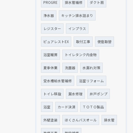
PROGRE
排水管補修
ダクト扇
浄水器
キッチン排水詰まり
レジスター
インプラス
ピュアレストEX
取付工事
便座取替
浴室暖房
トイレタンク内金物
夏季休業
洗面器
水漏れ対策
受水槽給水管補修
浴室リフォーム
トイレ移設
漏水修理
井戸ポンプ
浴室
カード決済
ＴＯＴＯ製品
外壁塗装
ほくさんバスオール
排水管