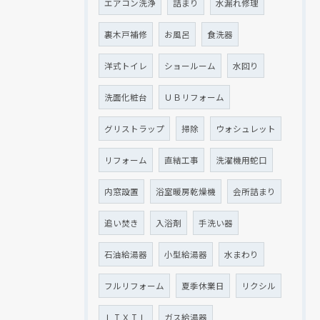
エアコン洗浄
詰まり
水漏れ修理
裏木戸補修
お風呂
食洗器
洋式トイレ
ショールーム
水回り
洗面化粧台
ＵＢリフォーム
クリックでチラシのページにジャンプします
クリックでチラシのページにジャンプします
グリストラップ
掃除
ウォシュレット
リフォーム
直結工事
洗濯機用蛇口
内窓設置
浴室暖房乾燥機
会所詰まり
追い焚き
入浴剤
手洗い器
石油給湯器
小型給湯器
水まわり
フルリフォーム
夏季休業日
リクシル
ＬＩＸＩＬ
ガス給湯器