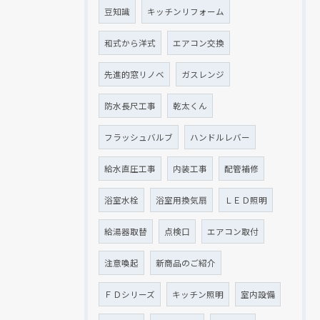
豆知識
キッチンリフォーム
和式から洋式
エアコン交換
先進的窓リノベ
ガスレンジ
防水長尺工事
乾太くん
フラッシュバルブ
ハンドルレバー
給水直圧工事
内装工事
配管補修
浴室水栓
浴室用換気扇
ＬＥＤ照明
給湯器取替
点検口
エアコン取付
注意喚起
新商品のご紹介
ＦＤシリーズ
キッチン照明
室内設備