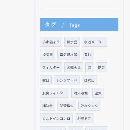
タグ
Tags
排水詰まり
展示会
水道メーター
換気扇
電気温水器
黄砂
フィルター
お知らせ
窓
防音
蛇口
レンジフード
排水口
脱臭フィルター
消火設備
湿気
現在、新聞に入っている折込チラシです。
現在、新聞に入っている折込チラシです。
補助金
鉛管撤去
貯水タンク
ビルトインコンロ
浴室ドア