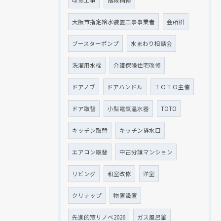
改修工事
階段補修
大阪市指定給水装置工事事業者
会所枡
ブースターポンプ
水まわり相談会
洗濯用水栓
介護保険住宅改修
ドアノブ
ドアハンドル
ＴＯＴＯ主催
ドア取替
小型電気温水器
TOTO
キッチン取替
キッチン排水口
エアコン取替
中古分譲マンション
リビング
和室改修
洋室
クリナップ
物置設置
先進的窓リノベ2026
ガス風呂釜