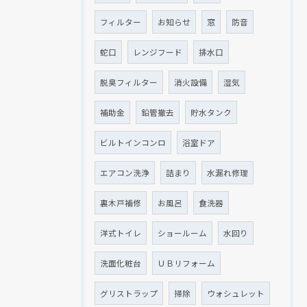
フィルター
お知らせ
窓
防音
蛇口
レンジフード
排水口
脱臭フィルター
消火設備
湿気
補助金
鉛管撤去
貯水タンク
ビルトインコンロ
浴室ドア
エアコン洗浄
詰まり
水漏れ修理
裏木戸補修
お風呂
食洗器
洋式トイレ
ショールーム
水回り
洗面化粧台
ＵＢリフォーム
グリストラップ
掃除
ウォシュレット