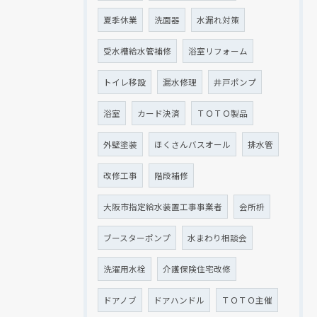
夏季休業
洗面器
水漏れ対策
受水槽給水管補修
浴室リフォーム
トイレ移設
漏水修理
井戸ポンプ
浴室
カード決済
ＴＯＴＯ製品
外壁塗装
ほくさんバスオール
排水管
改修工事
階段補修
大阪市指定給水装置工事事業者
会所枡
ブースターポンプ
水まわり相談会
洗濯用水栓
介護保険住宅改修
ドアノブ
ドアハンドル
ＴＯＴＯ主催