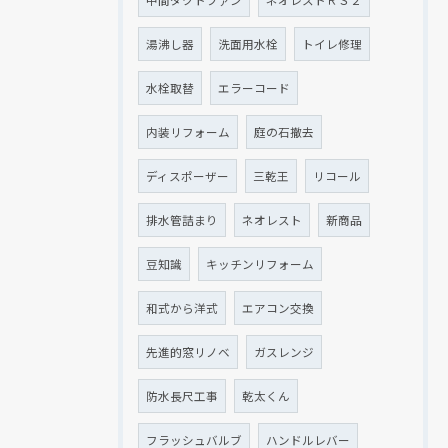
中間ダクトファン
ネオレストＲＳ２
湯沸し器
洗面用水栓
トイレ修理
水栓取替
エラーコード
内装リフォーム
庭の石撤去
ディスポーザー
三乾王
リコール
排水管詰まり
ネオレスト
新商品
豆知識
キッチンリフォーム
和式から洋式
エアコン交換
先進的窓リノベ
ガスレンジ
防水長尺工事
乾太くん
フラッシュバルブ
ハンドルレバー