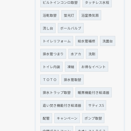
ビルトインコンロ取替
タッチレス水栓
浴乾取替
蛍光灯
浴室換気扇
流し台
ボールバルブ
トイレリフォーム
給水管補修
洗面台
排水管つまり
水アカ
洗剤
トイレ内装
凍結
お得なイベント
ＴＯＴＯ
排水管取替
排水トラップ取替
暖房機能付き給湯器
追い焚き機能付き給湯器
サティスS
配管
キャンペーン
ポンプ取替