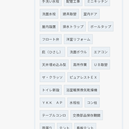
手洗い水栓
配管工事
ミニキッチン
洗面水栓
建具取替
室内ドア
屋内設置
排水トラップ
ボールタップ
フロート弁
洋室リフォーム
庇（ひさし）
洗面ボウル
エアコン
天井埋め込み型
高所作業
ＵＢ取替
ザ・クラッソ
ピュアレストＥＸ
トイレ新設
浴室暖房換気乾燥機
ＹＫＫ ＡＰ
水栓柱
コン柱
テーブルコンロ
交換部品保存期間
雨漏り
テント
看板テント