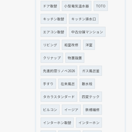
ドア取替
小型電気温水器
TOTO
キッチン取替
キッチン排水口
エアコン取替
中古分譲マンション
リビング
和室改修
洋室
クリナップ
物置設置
先進的窓リノベ2026
ガス風呂釜
手すり
在来風呂
散水栓
タカラスタンダード
四変テック
ビルコン
イージア
鉄柵補修
インターホン取替
インターホン