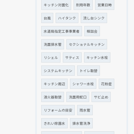
キッチン対面化
耐用年数
営業日時
台風
ハイタンク
流し台シンク
水道局指定工事事業者
相談会
洗面排水管
セクショナルキッチン
リシェル
サティス
キッチン水栓
システムキッチン
トイレ取替
キッチン周辺
シャワー水栓
花粉症
消火器取替
洗面用蛇口
サビ止め
リフォームの目安
雨水管
きれい除菌水
排水管洗浄