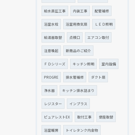
給水直圧工事
内装工事
配管補修
浴室水栓
浴室用換気扇
ＬＥＤ照明
給湯器取替
点検口
エアコン取付
注意喚起
新商品のご紹介
ＦＤシリーズ
キッチン照明
室内設備
PROGRE
排水管補修
ダクト扇
浄水器
キッチン排水詰まり
レジスター
インプラス
ピュアレストEX
取付工事
便座取替
浴室暖房
トイレタンク内金物