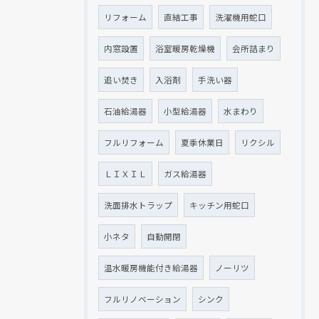
リフォーム
直結工事
洗濯機用蛇口
内窓設置
浴室暖房乾燥機
会所詰まり
追い焚き
入浴剤
手洗い器
石油給湯器
小型給湯器
水まわり
フルリフォーム
夏季休業日
リクシル
ＬＩＸＩＬ
ガス給湯器
洗面排水トラップ
キッチン用蛇口
小ネタ
自動開閉
温水暖房機能付き給湯器
ノーリツ
フルリノベーション
シンク