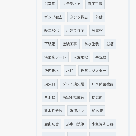
浴室床
ステディア
直圧工事
ポンプ撤去
タンク撤去
外壁
経年劣化
戸建て住宅
分電盤
下駄箱
塗装工事
防水塗装
浴槽
浴室床シート
洗濯水栓
手洗器
洗面排水
水栓
換気レジスター
換気口
ダクト換気扇
ＵＶ除菌機能
単水栓
浴室水栓取替
排気筒
散水栓分岐
洗濯パン
給水管
露出配管
排水口洗浄
小型湯沸し器