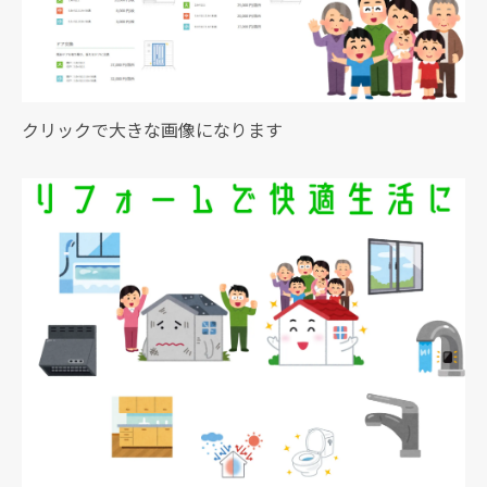
クリックで大きな画像になります
現在、新聞に入っている折込チラシです。
現在、新聞に入っている折込チラシです。