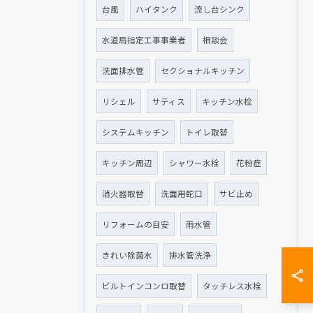
台風
ハイタンク
流し台シンク
水道局指定工事事業者
相談会
洗面排水管
セクショナルキッチン
リシェル
サティス
キッチン水栓
システムキッチン
トイレ取替
キッチン周辺
シャワー水栓
花粉症
消火器取替
洗面用蛇口
サビ止め
リフォームの目安
雨水管
きれい除菌水
排水管洗浄
ビルトインコンロ取替
タッチレス水栓