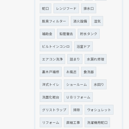
蛇口
レンジフード
排水口
脱臭フィルター
消火設備
湿気
補助金
鉛管撤去
貯水タンク
ビルトインコンロ
浴室ドア
エアコン洗浄
詰まり
水漏れ修理
裏木戸補修
お風呂
食洗器
洋式トイレ
ショールーム
水回り
洗面化粧台
ＵＢリフォーム
グリストラップ
掃除
ウォシュレット
リフォーム
直結工事
洗濯機用蛇口