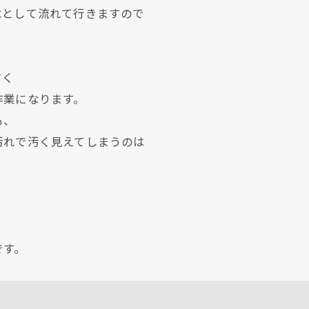
水として流れて行きますので
すく
作業になります。
も、
汚れで汚く見えてしまうのは
現在、新聞に入っている折込チラシです。
現在、新聞に入っている折込チラシです。
です。