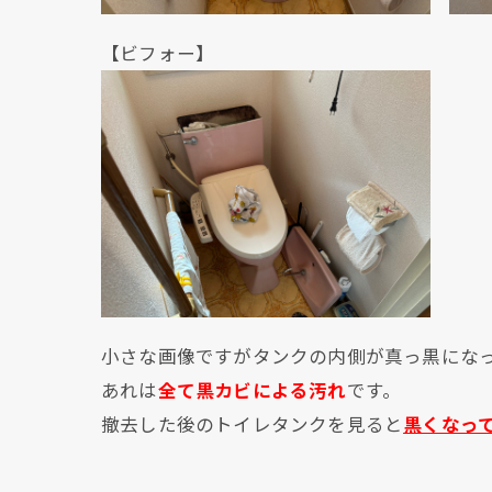
【ビフォー】
小さな画像ですがタンクの内側が真っ黒にな
あれは
全て黒カビによる汚れ
です。
撤去した後のトイレタンクを見ると
黒くなっ