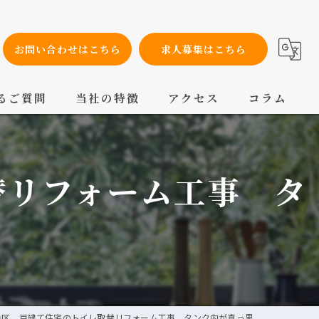
お問い合わせはこちら
求人募集はこちら
るご質問
当社の特徴
アクセス
コラム
設備工事
替リフォーム工事 タ
内装工事
メンテナンス
配管工事
交換
寺区 戸建て住宅のトイレ取替リフォーム工事 タンク内が真っ黒