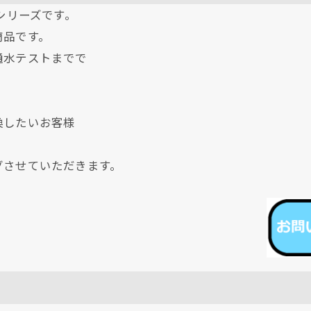
シリーズです。
商品です。
通水テストまでで
換したいお客様
クリックでチラシのページにジャンプします
クリックでチラシのページにジャンプします
グさせていただきます。
↓↓↓↓↓