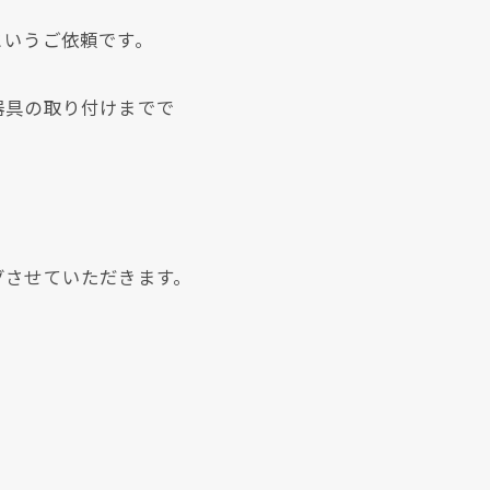
というご依頼です。
器具の取り付けまでで
グさせていただきます。
現在、新聞に入っている折込チラシです。
現在、新聞に入っている折込チラシです。