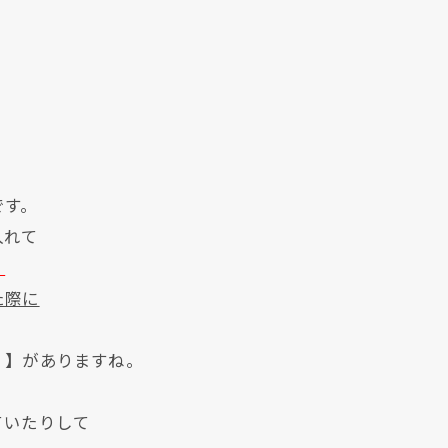
です。
入れて
。
た際に
）
】がありますね。
ていたりして