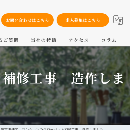
お問い合わせはこちら
求人募集はこちら
るご質問
当社の特徴
アクセス
コラム
設備工事
ト補修工事 造作しま
内装工事
メンテナンス
配管工事
交換
大阪市浪速区 マンションのクローゼット補修工事 造作しました