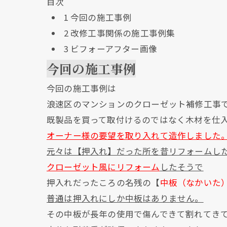
目次
1
今回の施工事例
2
改修工事関係の施工事例集
3
ビフォーアフター画像
今回の施工事例
今回の施工事例は
浪速区のマンションのクローゼット補修工事
既製品を買って取付けるのではなく木材を仕
オーナー様の要望を取り入れて造作しました
元々は【押入れ】だった所を昔リフォームし
クローゼット風にリフォーム
したそうで
押入れだったころの名残の【
中板（なかいた
普通は押入れにしか中板はありません。
その中板が長年の使用で傷んできて割れてき