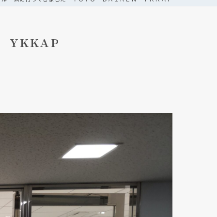
 ＹＫＫＡＰ