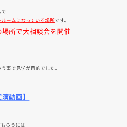
ムで
ールームになっている場所
です。
の場所で大相談会を開催
いう事で見学が目的でした。
現在、新聞に入っている折込チラシです。
現在、新聞に入っている折込チラシです。
実演動画】
てもらうには