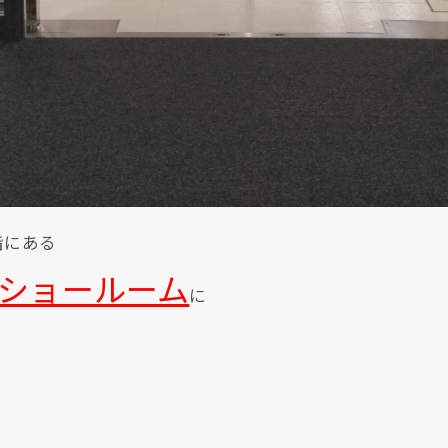
階にある
ショールーム
に