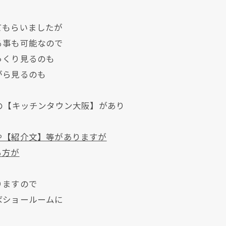
てもらいましたが
る事も可能なので
っくり見るのも
がら見るのも
。
クリックでチラシのページにジャンプします
クリックでチラシのページにジャンプします
の【キッチンタウン大阪】があり
や【紹介文】等がありますが
る方が
りますので
ばショールームに