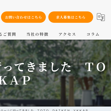
お問い合わせはこちら
求人募集はこちら
るご質問
当社の特徴
アクセス
コラム
設備工事
行ってきました ＴＯ
内装工事
メンテナンス
ＫＡＰ
配管工事
交換
ールームに行ってきました ＴＯＴＯ ＤＡＩＫＥＮ ＹＫＫＡＰ