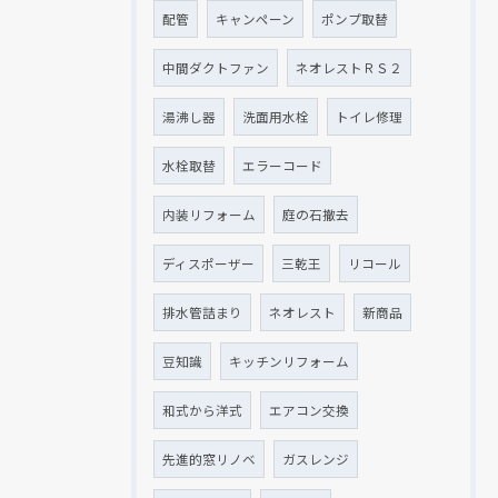
配管
キャンペーン
ポンプ取替
中間ダクトファン
ネオレストＲＳ２
湯沸し器
洗面用水栓
トイレ修理
水栓取替
エラーコード
内装リフォーム
庭の石撤去
ディスポーザー
三乾王
リコール
排水管詰まり
ネオレスト
新商品
豆知識
キッチンリフォーム
和式から洋式
エアコン交換
先進的窓リノベ
ガスレンジ