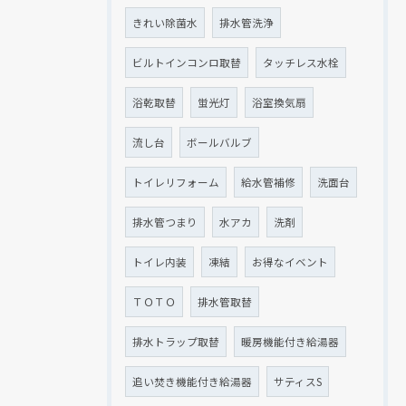
きれい除菌水
排水管洗浄
ビルトインコンロ取替
タッチレス水栓
浴乾取替
蛍光灯
浴室換気扇
流し台
ボールバルブ
トイレリフォーム
給水管補修
洗面台
排水管つまり
水アカ
洗剤
トイレ内装
凍結
お得なイベント
ＴＯＴＯ
排水管取替
排水トラップ取替
暖房機能付き給湯器
追い焚き機能付き給湯器
サティスS