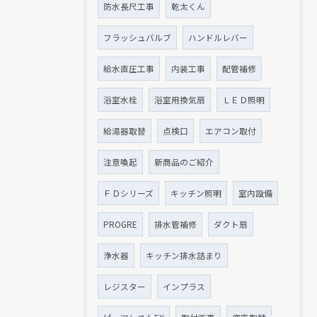
防水長尺工事
乾太くん
フラッシュバルブ
ハンドルレバー
給水直圧工事
内装工事
配管補修
浴室水栓
浴室用換気扇
ＬＥＤ照明
給湯器取替
点検口
エアコン取付
注意喚起
新商品のご紹介
ＦＤシリーズ
キッチン照明
室内設備
PROGRE
排水管補修
ダクト扇
浄水器
キッチン排水詰まり
レジスター
インプラス