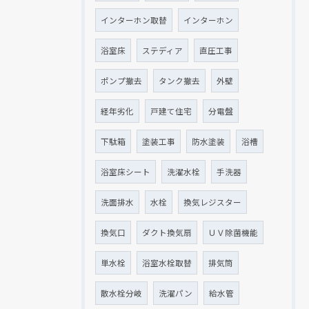
インターホン取替
インターホン
浴室床
ステディア
直圧工事
ポンプ撤去
タンク撤去
外壁
経年劣化
戸建て住宅
分電盤
下駄箱
塗装工事
防水塗装
浴槽
浴室床シート
洗濯水栓
手洗器
洗面排水
水栓
換気レジスター
換気口
ダクト換気扇
ＵＶ除菌機能
単水栓
浴室水栓取替
排気筒
散水栓分岐
洗濯パン
給水管