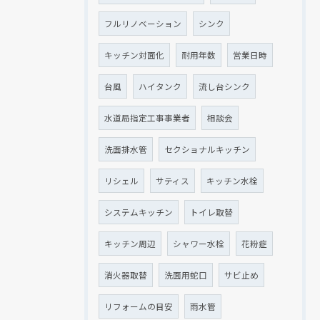
フルリノベーション
シンク
キッチン対面化
耐用年数
営業日時
台風
ハイタンク
流し台シンク
水道局指定工事事業者
相談会
洗面排水管
セクショナルキッチン
リシェル
サティス
キッチン水栓
システムキッチン
トイレ取替
キッチン周辺
シャワー水栓
花粉症
消火器取替
洗面用蛇口
サビ止め
リフォームの目安
雨水管