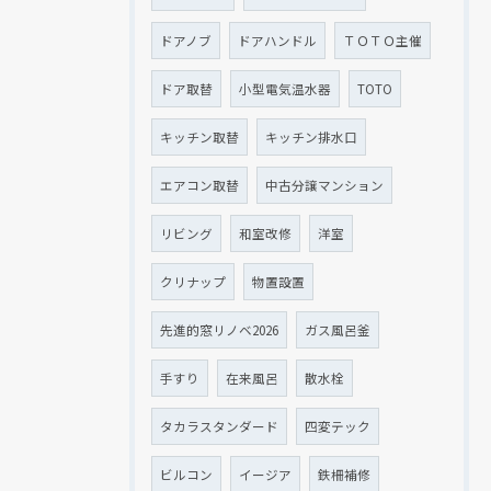
ドアノブ
ドアハンドル
ＴＯＴＯ主催
ドア取替
小型電気温水器
TOTO
キッチン取替
キッチン排水口
エアコン取替
中古分譲マンション
リビング
和室改修
洋室
クリナップ
物置設置
先進的窓リノベ2026
ガス風呂釜
手すり
在来風呂
散水栓
タカラスタンダード
四変テック
ビルコン
イージア
鉄柵補修