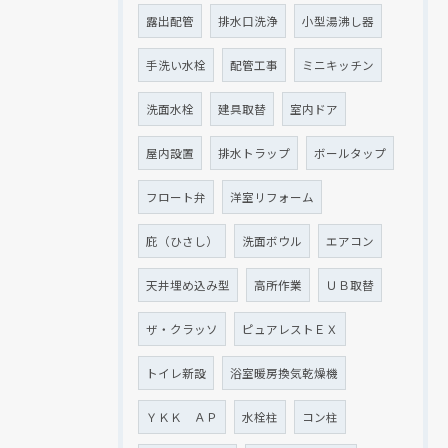
露出配管
排水口洗浄
小型湯沸し器
手洗い水栓
配管工事
ミニキッチン
洗面水栓
建具取替
室内ドア
屋内設置
排水トラップ
ボールタップ
フロート弁
洋室リフォーム
庇（ひさし）
洗面ボウル
エアコン
天井埋め込み型
高所作業
ＵＢ取替
ザ・クラッソ
ピュアレストＥＸ
トイレ新設
浴室暖房換気乾燥機
ＹＫＫ ＡＰ
水栓柱
コン柱