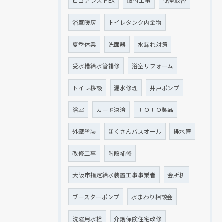
ピュアレストEX
取付工事
便座取替
浴室暖房
トイレタンク内金物
夏季休業
洗面器
水漏れ対策
受水槽給水管補修
浴室リフォーム
トイレ移設
漏水修理
井戸ポンプ
浴室
カード決済
ＴＯＴＯ製品
外壁塗装
ほくさんバスオール
排水管
改修工事
階段補修
大阪市指定給水装置工事事業者
会所枡
ブースターポンプ
水まわり相談会
洗濯用水栓
介護保険住宅改修