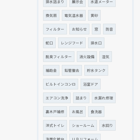
排水詰まり
展示会
水道メーター
換気扇
電気温水器
黄砂
フィルター
お知らせ
窓
防音
蛇口
レンジフード
排水口
脱臭フィルター
消火設備
湿気
補助金
鉛管撤去
貯水タンク
ビルトインコンロ
浴室ドア
エアコン洗浄
詰まり
水漏れ修理
裏木戸補修
お風呂
食洗器
洋式トイレ
ショールーム
水回り
洗面化粧台
ＵＢリフォーム