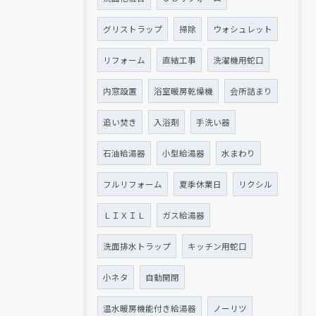
グリストラップ
掃除
ウォシュレット
リフォーム
直結工事
洗濯機用蛇口
内窓設置
浴室暖房乾燥機
会所詰まり
追い焚き
入浴剤
手洗い器
石油給湯器
小型給湯器
水まわり
フルリフォーム
夏季休業日
リクシル
ＬＩＸＩＬ
ガス給湯器
洗面排水トラップ
キッチン用蛇口
小ネタ
自動開閉
温水暖房機能付き給湯器
ノーリツ