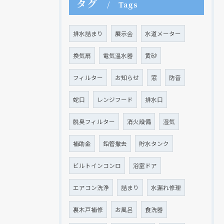
タグ
Tags
排水詰まり
展示会
水道メーター
換気扇
電気温水器
黄砂
フィルター
お知らせ
窓
防音
蛇口
レンジフード
排水口
脱臭フィルター
消火設備
湿気
補助金
鉛管撤去
貯水タンク
ビルトインコンロ
浴室ドア
エアコン洗浄
詰まり
水漏れ修理
裏木戸補修
お風呂
食洗器