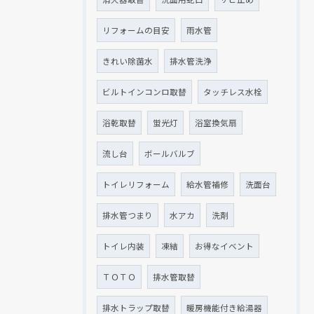
リフォームの目安
雨水管
きれい除菌水
排水管洗浄
ビルトインコンロ取替
タッチレス水栓
浴乾取替
蛍光灯
浴室換気扇
流し台
ボールバルブ
トイレリフォーム
給水管補修
洗面台
排水管つまり
水アカ
洗剤
トイレ内装
凍結
お得なイベント
ＴＯＴＯ
排水管取替
排水トラップ取替
暖房機能付き給湯器