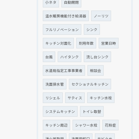
小ネタ
自動開閉
温水暖房機能付き給湯器
ノーリツ
フルリノベーション
シンク
キッチン対面化
耐用年数
営業日時
台風
ハイタンク
流し台シンク
水道局指定工事事業者
相談会
洗面排水管
セクショナルキッチン
リシェル
サティス
キッチン水栓
システムキッチン
トイレ取替
キッチン周辺
シャワー水栓
花粉症
消火器取替
洗面用蛇口
サビ止め