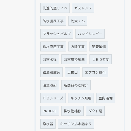
先進的窓リノベ
ガスレンジ
防水長尺工事
乾太くん
フラッシュバルブ
ハンドルレバー
給水直圧工事
内装工事
配管補修
浴室水栓
浴室用換気扇
ＬＥＤ照明
給湯器取替
点検口
エアコン取付
注意喚起
新商品のご紹介
ＦＤシリーズ
キッチン照明
室内設備
PROGRE
排水管補修
ダクト扇
浄水器
キッチン排水詰まり