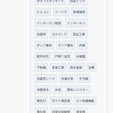
タカラスタンダード
四変テック
ビルコン
イージア
鉄柵補修
インターホン取替
インターホン
浴室床
ステディア
直圧工事
ポンプ撤去
タンク撤去
外壁
経年劣化
戸建て住宅
分電盤
下駄箱
塗装工事
防水塗装
浴槽
浴室床シート
洗濯水栓
手洗器
洗面排水
水栓
換気レジスター
換気口
ダクト換気扇
ＵＶ除菌機能
単水栓
浴室水栓取替
排気筒