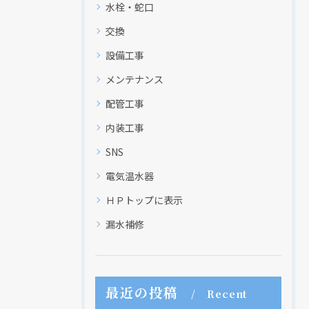
水栓・蛇口
交換
現在、新聞に入っている折込チラシです。
現在、新聞に入っている折込チラシです。
設備工事
メンテナンス
配管工事
内装工事
SNS
電気温水器
ＨＰトップに表示
漏水補修
クリックでチラシのページにジャンプします
クリックでチラシのページにジャンプします
最近の投稿
Recent