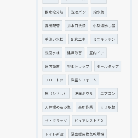
散水栓分岐
洗濯パン
給水管
露出配管
排水口洗浄
小型湯沸し器
手洗い水栓
配管工事
ミニキッチン
洗面水栓
建具取替
室内ドア
屋内設置
排水トラップ
ボールタップ
フロート弁
洋室リフォーム
庇（ひさし）
洗面ボウル
エアコン
天井埋め込み型
高所作業
ＵＢ取替
ザ・クラッソ
ピュアレストＥＸ
トイレ新設
浴室暖房換気乾燥機