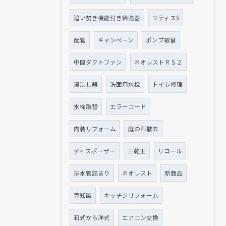
追い焚き機能付き給湯器
サティスS
配管
キャンペーン
ポンプ取替
中間ダクトファン
ネオレストＲＳ２
湯沸し器
洗面用水栓
トイレ修理
水栓取替
エラーコード
内装リフォーム
庭の石撤去
ディスポーザー
三乾王
リコール
排水管詰まり
ネオレスト
新商品
豆知識
キッチンリフォーム
和式から洋式
エアコン交換