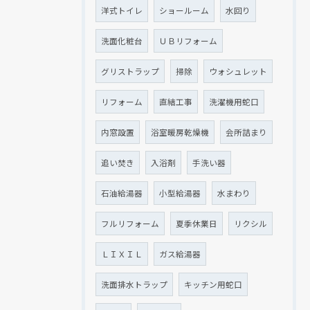
洋式トイレ
ショールーム
水回り
洗面化粧台
ＵＢリフォーム
グリストラップ
掃除
ウォシュレット
リフォーム
直結工事
洗濯機用蛇口
内窓設置
浴室暖房乾燥機
会所詰まり
追い焚き
入浴剤
手洗い器
石油給湯器
小型給湯器
水まわり
フルリフォーム
夏季休業日
リクシル
ＬＩＸＩＬ
ガス給湯器
洗面排水トラップ
キッチン用蛇口