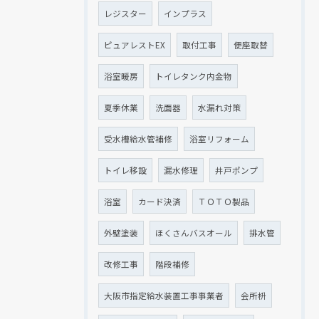
レジスター
インプラス
ピュアレストEX
取付工事
便座取替
浴室暖房
トイレタンク内金物
夏季休業
洗面器
水漏れ対策
受水槽給水管補修
浴室リフォーム
トイレ移設
漏水修理
井戸ポンプ
浴室
カード決済
ＴＯＴＯ製品
外壁塗装
ほくさんバスオール
排水管
改修工事
階段補修
大阪市指定給水装置工事事業者
会所枡