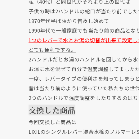
私（40代）と同世代かそれより上の世代は
子供の時は2ハンドルの蛇口が当たり前でした
1970年代半ば頃から普及し始めて
1990年代で一般家庭でも当たり前の商品とな
1つのレバーで水とお湯の切替が出来て設定し
とても便利ですね。
2ハンドルだとお湯のハンドルを回してから水
お湯に水を混ぜて自分で温度調整してました
一度、レバータイプの便利さを知ってしまう
昔は当たり前のように使っていた私たちの世
2つのハンドルで温度調整をしたりするのはち
交換した商品
今回交換した商品は
LIXILのシングルレバー混合水栓のノルマーレ