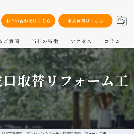
お問い合わせはこちら
求人募集はこちら
るご質問
当社の特徴
アクセス
コラム
設備工事
蛇口取替リフォーム工
内装工事
メンテナンス
配管工事
交換
大阪市西成区 マンションのキッチン用蛇口取替リフォーム工事