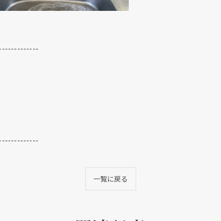
-------------
-------------
一覧に戻る