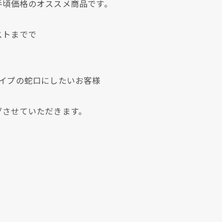
手頃価格のオススメ商品です。
ストまでで
タイプの蛇口にしたいお客様
クリックでチラシのページにジャンプします
クリックでチラシのページにジャンプします
グさせていただきます。