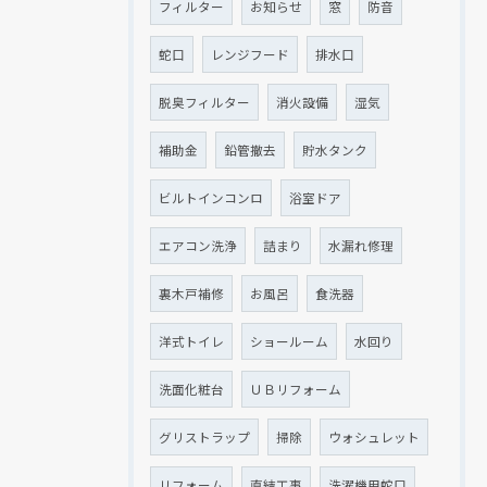
フィルター
お知らせ
窓
防音
蛇口
レンジフード
排水口
脱臭フィルター
消火設備
湿気
補助金
鉛管撤去
貯水タンク
ビルトインコンロ
浴室ドア
エアコン洗浄
詰まり
水漏れ修理
裏木戸補修
お風呂
食洗器
洋式トイレ
ショールーム
水回り
洗面化粧台
ＵＢリフォーム
グリストラップ
掃除
ウォシュレット
リフォーム
直結工事
洗濯機用蛇口