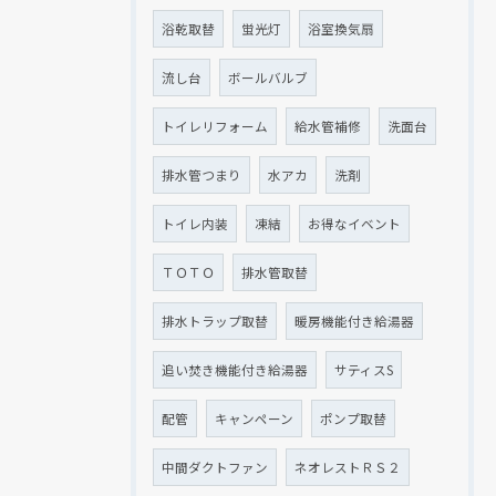
浴乾取替
蛍光灯
浴室換気扇
流し台
ボールバルブ
トイレリフォーム
給水管補修
洗面台
排水管つまり
水アカ
洗剤
トイレ内装
凍結
お得なイベント
ＴＯＴＯ
排水管取替
排水トラップ取替
暖房機能付き給湯器
追い焚き機能付き給湯器
サティスS
配管
キャンペーン
ポンプ取替
中間ダクトファン
ネオレストＲＳ２