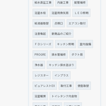
給水直圧工事
内装工事
配管補修
浴室水栓
浴室用換気扇
ＬＥＤ照明
給湯器取替
点検口
エアコン取付
注意喚起
新商品のご紹介
ＦＤシリーズ
キッチン照明
室内設備
PROGRE
排水管補修
ダクト扇
浄水器
キッチン排水詰まり
レジスター
インプラス
ピュアレストEX
取付工事
便座取替
浴室暖房
トイレタンク内金物