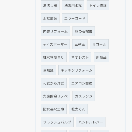
湯沸し器
洗面用水栓
トイレ修理
水栓取替
エラーコード
内装リフォーム
庭の石撤去
ディスポーザー
三乾王
リコール
排水管詰まり
ネオレスト
新商品
豆知識
キッチンリフォーム
和式から洋式
エアコン交換
先進的窓リノベ
ガスレンジ
防水長尺工事
乾太くん
フラッシュバルブ
ハンドルレバー