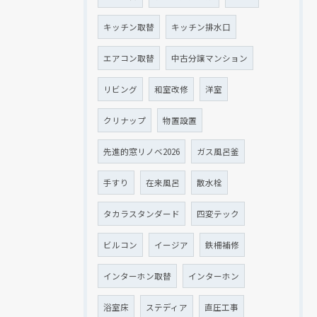
キッチン取替
キッチン排水口
エアコン取替
中古分譲マンション
リビング
和室改修
洋室
クリナップ
物置設置
先進的窓リノベ2026
ガス風呂釜
手すり
在来風呂
散水栓
タカラスタンダード
四変テック
ビルコン
イージア
鉄柵補修
インターホン取替
インターホン
浴室床
ステディア
直圧工事