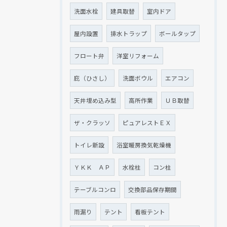
洗面水栓
建具取替
室内ドア
屋内設置
排水トラップ
ボールタップ
フロート弁
洋室リフォーム
庇（ひさし）
洗面ボウル
エアコン
天井埋め込み型
高所作業
ＵＢ取替
ザ・クラッソ
ピュアレストＥＸ
トイレ新設
浴室暖房換気乾燥機
ＹＫＫ ＡＰ
水栓柱
コン柱
テーブルコンロ
交換部品保存期間
雨漏り
テント
看板テント