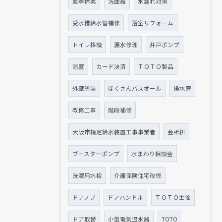
夏季休業
洗面器
水漏れ対策
受水槽給水管補修
浴室リフォーム
トイレ移設
漏水修理
井戸ポンプ
浴室
カード決済
ＴＯＴＯ製品
外壁塗装
ほくさんバスオール
排水管
改修工事
階段補修
大阪市指定給水装置工事事業者
会所枡
ブースターポンプ
水まわり相談会
洗濯用水栓
介護保険住宅改修
ドアノブ
ドアハンドル
ＴＯＴＯ主催
ドア取替
小型電気温水器
TOTO