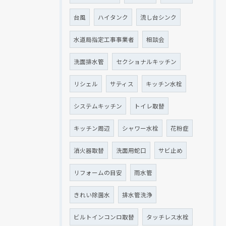
台風
ハイタンク
流し台シンク
水道局指定工事事業者
相談会
洗面排水管
セクショナルキッチン
リシェル
サティス
キッチン水栓
システムキッチン
トイレ取替
キッチン周辺
シャワー水栓
花粉症
消火器取替
洗面用蛇口
サビ止め
リフォームの目安
雨水管
きれい除菌水
排水管洗浄
ビルトインコンロ取替
タッチレス水栓