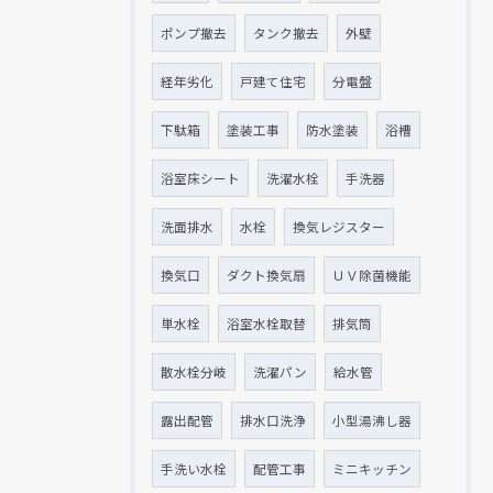
ポンプ撤去
タンク撤去
外壁
経年劣化
戸建て住宅
分電盤
下駄箱
塗装工事
防水塗装
浴槽
浴室床シート
洗濯水栓
手洗器
洗面排水
水栓
換気レジスター
換気口
ダクト換気扇
ＵＶ除菌機能
単水栓
浴室水栓取替
排気筒
散水栓分岐
洗濯パン
給水管
露出配管
排水口洗浄
小型湯沸し器
手洗い水栓
配管工事
ミニキッチン