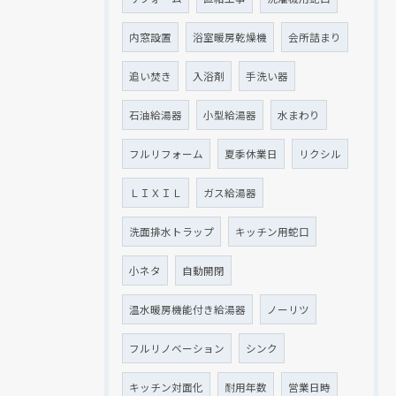
内窓設置
浴室暖房乾燥機
会所詰まり
追い焚き
入浴剤
手洗い器
石油給湯器
小型給湯器
水まわり
フルリフォーム
夏季休業日
リクシル
ＬＩＸＩＬ
ガス給湯器
洗面排水トラップ
キッチン用蛇口
小ネタ
自動開閉
温水暖房機能付き給湯器
ノーリツ
フルリノベーション
シンク
キッチン対面化
耐用年数
営業日時