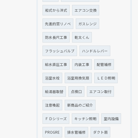
和式から洋式
エアコン交換
先進的窓リノベ
ガスレンジ
防水長尺工事
乾太くん
フラッシュバルブ
ハンドルレバー
給水直圧工事
内装工事
配管補修
浴室水栓
浴室用換気扇
ＬＥＤ照明
給湯器取替
点検口
エアコン取付
注意喚起
新商品のご紹介
ＦＤシリーズ
キッチン照明
室内設備
PROGRE
排水管補修
ダクト扇