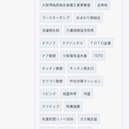
大阪市指定給水装置工事事業者
会所枡
ブースターポンプ
水まわり相談会
洗濯用水栓
介護保険住宅改修
ドアノブ
ドアハンドル
ＴＯＴＯ主催
ドア取替
小型電気温水器
TOTO
キッチン取替
キッチン排水口
エアコン取替
中古分譲マンション
リビング
和室改修
洋室
クリナップ
物置設置
先進的窓リノベ2026
ガス風呂釜