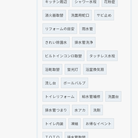
キッチン周辺
シャワー水栓
花粉症
消火器取替
洗面用蛇口
サビ止め
リフォームの目安
雨水管
きれい除菌水
排水管洗浄
ビルトインコンロ取替
タッチレス水栓
浴乾取替
蛍光灯
浴室換気扇
流し台
ボールバルブ
トイレリフォーム
給水管補修
洗面台
排水管つまり
水アカ
洗剤
トイレ内装
凍結
お得なイベント
ＴＯＴＯ
排水管取替