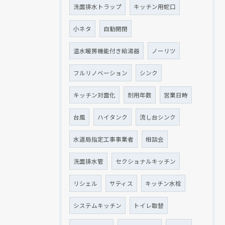
洗面排水トラップ
キッチン用蛇口
小ネタ
自動開閉
温水暖房機能付き給湯器
ノーリツ
フルリノベーション
シンク
キッチン対面化
耐用年数
営業日時
台風
ハイタンク
流し台シンク
水道局指定工事事業者
相談会
洗面排水管
セクショナルキッチン
リシェル
サティス
キッチン水栓
システムキッチン
トイレ取替