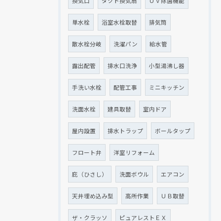
換気口
ダクト換気扇
ＵＶ除菌機能
単水栓
浴室水栓取替
排気筒
散水栓分岐
洗濯パン
給水管
露出配管
排水口洗浄
小型湯沸し器
手洗い水栓
配管工事
ミニキッチン
洗面水栓
建具取替
室内ドア
屋内設置
排水トラップ
ボールタップ
フロート弁
洋室リフォーム
庇（ひさし）
洗面ボウル
エアコン
天井埋め込み型
高所作業
ＵＢ取替
ザ・クラッソ
ピュアレストＥＸ