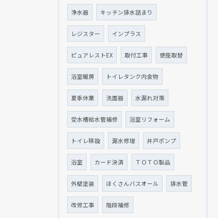
浄水器
キッチン排水詰まり
レジスター
インプラス
ピュアレストEX
取付工事
便座取替
浴室暖房
トイレタンク内金物
夏季休業
洗面器
水漏れ対策
受水槽給水管補修
浴室リフォーム
トイレ移設
漏水修理
井戸ポンプ
浴室
カード決済
ＴＯＴＯ製品
外壁塗装
ほくさんバスオール
排水管
改修工事
階段補修