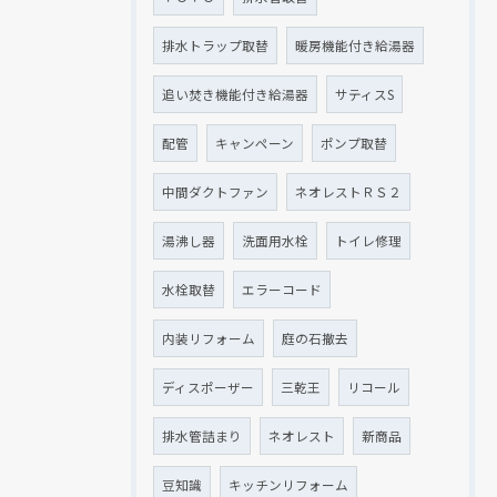
排水トラップ取替
暖房機能付き給湯器
追い焚き機能付き給湯器
サティスS
配管
キャンペーン
ポンプ取替
中間ダクトファン
ネオレストＲＳ２
湯沸し器
洗面用水栓
トイレ修理
水栓取替
エラーコード
内装リフォーム
庭の石撤去
ディスポーザー
三乾王
リコール
排水管詰まり
ネオレスト
新商品
豆知識
キッチンリフォーム