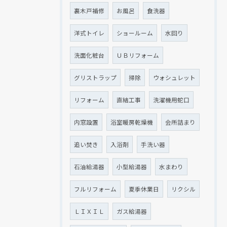
裏木戸補修
お風呂
食洗器
洋式トイレ
ショールーム
水回り
洗面化粧台
ＵＢリフォーム
グリストラップ
掃除
ウォシュレット
リフォーム
直結工事
洗濯機用蛇口
内窓設置
浴室暖房乾燥機
会所詰まり
追い焚き
入浴剤
手洗い器
石油給湯器
小型給湯器
水まわり
フルリフォーム
夏季休業日
リクシル
ＬＩＸＩＬ
ガス給湯器