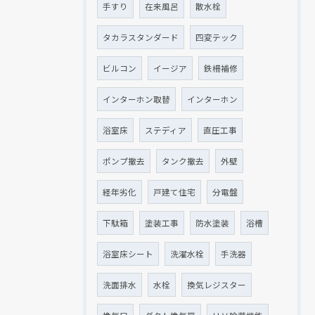
手すり
在来風呂
散水栓
タカラスタンダード
四変テック
ビルコン
イージア
鉄柵補修
インターホン取替
インターホン
浴室床
ステディア
直圧工事
ポンプ撤去
タンク撤去
外壁
経年劣化
戸建て住宅
分電盤
下駄箱
塗装工事
防水塗装
浴槽
浴室床シート
洗濯水栓
手洗器
洗面排水
水栓
換気レジスター