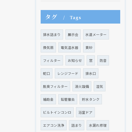
タグ
Tags
排水詰まり
展示会
水道メーター
換気扇
電気温水器
黄砂
フィルター
お知らせ
窓
防音
蛇口
レンジフード
排水口
脱臭フィルター
消火設備
湿気
補助金
鉛管撤去
貯水タンク
ビルトインコンロ
浴室ドア
エアコン洗浄
詰まり
水漏れ修理