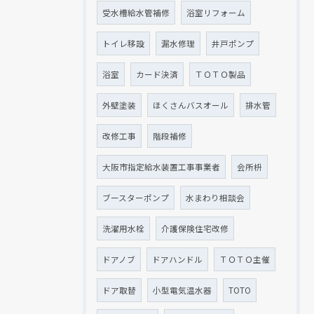
受水槽給水管補修
浴室リフォーム
トイレ移設
漏水修理
井戸ポンプ
浴室
カード決済
ＴＯＴＯ製品
外壁塗装
ほくさんバスオール
排水管
改修工事
階段補修
大阪市指定給水装置工事事業者
会所枡
ブースターポンプ
水まわり相談会
洗濯用水栓
介護保険住宅改修
ドアノブ
ドアハンドル
ＴＯＴＯ主催
ドア取替
小型電気温水器
TOTO