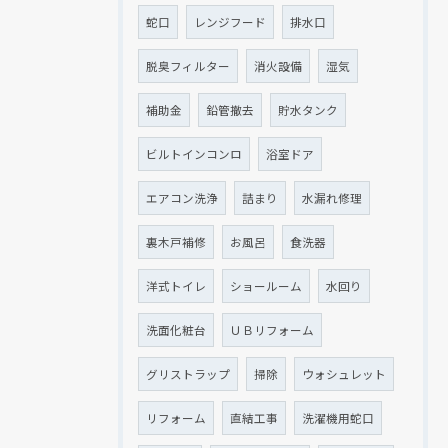
蛇口
レンジフード
排水口
脱臭フィルター
消火設備
湿気
補助金
鉛管撤去
貯水タンク
ビルトインコンロ
浴室ドア
エアコン洗浄
詰まり
水漏れ修理
裏木戸補修
お風呂
食洗器
洋式トイレ
ショールーム
水回り
洗面化粧台
ＵＢリフォーム
グリストラップ
掃除
ウォシュレット
リフォーム
直結工事
洗濯機用蛇口