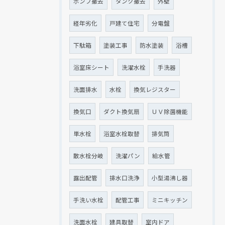
ポンプ撤去
タンク撤去
外壁
経年劣化
戸建て住宅
分電盤
下駄箱
塗装工事
防水塗装
浴槽
浴室床シート
洗濯水栓
手洗器
洗面排水
水栓
換気レジスター
換気口
ダクト換気扇
ＵＶ除菌機能
単水栓
浴室水栓取替
排気筒
散水栓分岐
洗濯パン
給水管
露出配管
排水口洗浄
小型湯沸し器
手洗い水栓
配管工事
ミニキッチン
洗面水栓
建具取替
室内ドア