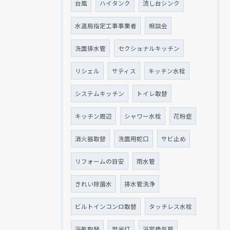
台風
ハイタンク
流し台シンク
水道局指定工事事業者
相談会
洗面排水管
セクショナルキッチン
リシェル
サティス
キッチン水栓
システムキッチン
トイレ取替
キッチン周辺
シャワー水栓
花粉症
消火器取替
洗面用蛇口
サビ止め
リフォームの目安
雨水管
きれい除菌水
排水管洗浄
ビルトインコンロ取替
タッチレス水栓
浴乾取替
蛍光灯
浴室換気扇