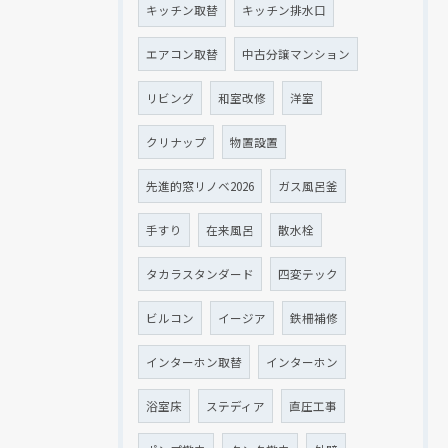
キッチン取替
キッチン排水口
エアコン取替
中古分譲マンション
リビング
和室改修
洋室
クリナップ
物置設置
先進的窓リノベ2026
ガス風呂釜
手すり
在来風呂
散水栓
タカラスタンダード
四変テック
ビルコン
イージア
鉄柵補修
インターホン取替
インターホン
浴室床
ステディア
直圧工事