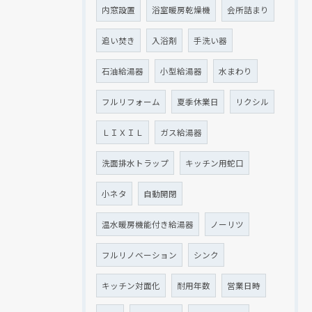
内窓設置
浴室暖房乾燥機
会所詰まり
追い焚き
入浴剤
手洗い器
石油給湯器
小型給湯器
水まわり
フルリフォーム
夏季休業日
リクシル
ＬＩＸＩＬ
ガス給湯器
洗面排水トラップ
キッチン用蛇口
小ネタ
自動開閉
温水暖房機能付き給湯器
ノーリツ
フルリノベーション
シンク
キッチン対面化
耐用年数
営業日時