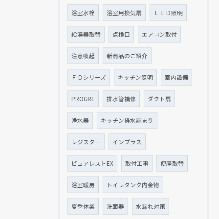
浴室水栓
浴室用換気扇
ＬＥＤ照明
給湯器取替
点検口
エアコン取付
注意喚起
新商品のご紹介
ＦＤシリーズ
キッチン照明
室内設備
PROGRE
排水管補修
ダクト扇
浄水器
キッチン排水詰まり
レジスター
インプラス
ピュアレストEX
取付工事
便座取替
浴室暖房
トイレタンク内金物
夏季休業
洗面器
水漏れ対策