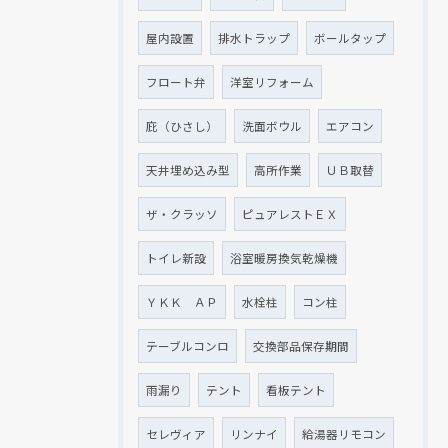
屋内設置
排水トラップ
ボールタップ
フロート弁
洋室リフォーム
庇（ひさし）
洗面ボウル
エアコン
天井埋め込み型
高所作業
ＵＢ取替
ザ・クラッソ
ピュアレストＥＸ
トイレ新設
浴室暖房換気乾燥機
ＹＫＫ ＡＰ
水栓柱
コン柱
テーブルコンロ
交換部品保存期間
雨漏り
テント
看板テント
セレヴィア
リンナイ
給湯器リモコン