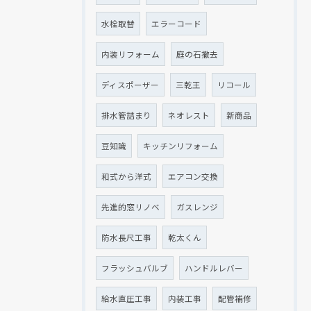
水栓取替
エラーコード
内装リフォーム
庭の石撤去
ディスポーザー
三乾王
リコール
排水管詰まり
ネオレスト
新商品
豆知識
キッチンリフォーム
和式から洋式
エアコン交換
先進的窓リノベ
ガスレンジ
防水長尺工事
乾太くん
フラッシュバルブ
ハンドルレバー
給水直圧工事
内装工事
配管補修