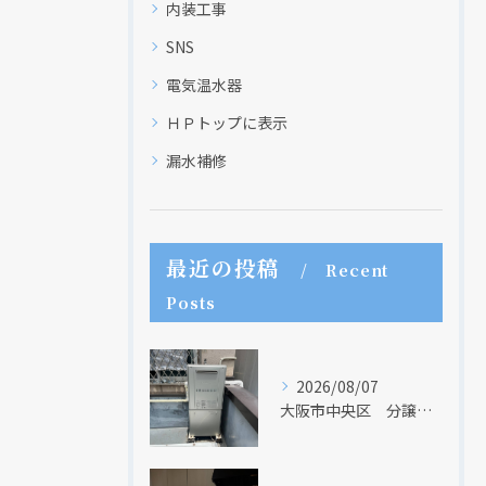
内装工事
SNS
電気温水器
ＨＰトップに表示
漏水補修
最近の投稿
Recent
Posts
2026/08/07
大阪市中央区 分譲マンションの給湯器取替リフォーム工事 UV除菌機能搭載給湯器
現在、新聞に入っている折込チラシです。
現在、新聞に入っている折込チラシです。