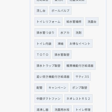
流し台
ボールバルブ
トイレリフォーム
給水管補修
洗面台
排水管つまり
水アカ
洗剤
トイレ内装
凍結
お得なイベント
ＴＯＴＯ
排水管取替
排水トラップ取替
暖房機能付き給湯器
追い焚き機能付き給湯器
サティスS
配管
キャンペーン
ポンプ取替
中間ダクトファン
ネオレストＲＳ２
湯沸し器
洗面用水栓
トイレ修理