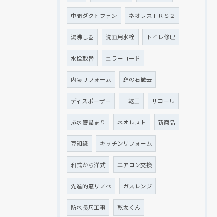
中間ダクトファン
ネオレストＲＳ２
湯沸し器
洗面用水栓
トイレ修理
水栓取替
エラーコード
内装リフォーム
庭の石撤去
ディスポーザー
三乾王
リコール
排水管詰まり
ネオレスト
新商品
豆知識
キッチンリフォーム
和式から洋式
エアコン交換
先進的窓リノベ
ガスレンジ
防水長尺工事
乾太くん