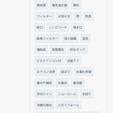
換気扇
電気温水器
黄砂
フィルター
お知らせ
窓
防音
蛇口
レンジフード
排水口
脱臭フィルター
消火設備
湿気
補助金
鉛管撤去
貯水タンク
ビルトインコンロ
浴室ドア
エアコン洗浄
詰まり
水漏れ修理
裏木戸補修
お風呂
食洗器
洋式トイレ
ショールーム
水回り
洗面化粧台
ＵＢリフォーム