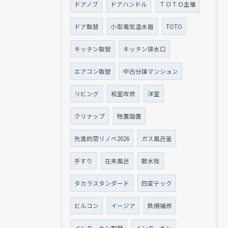
ドアノブ
ドアハンドル
ＴＯＴＯ主催
ドア取替
小型電気温水器
TOTO
キッチン取替
キッチン排水口
エアコン取替
中古分譲マンション
リビング
和室改修
洋室
クリナップ
物置設置
先進的窓リノベ2026
ガス風呂釜
手すり
在来風呂
散水栓
タカラスタンダード
四変テック
ビルコン
イージア
鉄柵補修
インターホン取替
インターホン