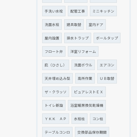
手洗い水栓
配管工事
ミニキッチン
洗面水栓
建具取替
室内ドア
屋内設置
排水トラップ
ボールタップ
フロート弁
洋室リフォーム
庇（ひさし）
洗面ボウル
エアコン
天井埋め込み型
高所作業
ＵＢ取替
ザ・クラッソ
ピュアレストＥＸ
トイレ新設
浴室暖房換気乾燥機
ＹＫＫ ＡＰ
水栓柱
コン柱
テーブルコンロ
交換部品保存期間