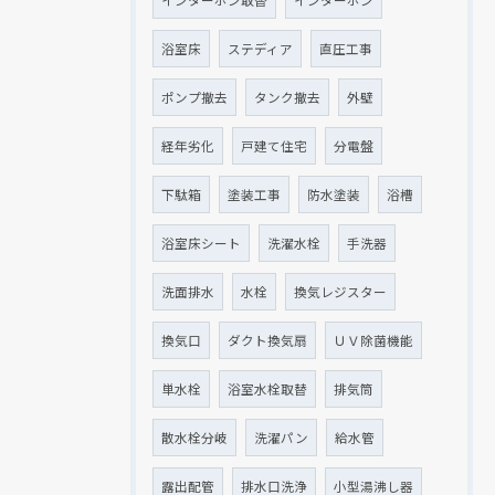
浴室床
ステディア
直圧工事
ポンプ撤去
タンク撤去
外壁
経年劣化
戸建て住宅
分電盤
下駄箱
塗装工事
防水塗装
浴槽
浴室床シート
洗濯水栓
手洗器
洗面排水
水栓
換気レジスター
換気口
ダクト換気扇
ＵＶ除菌機能
単水栓
浴室水栓取替
排気筒
散水栓分岐
洗濯パン
給水管
露出配管
排水口洗浄
小型湯沸し器