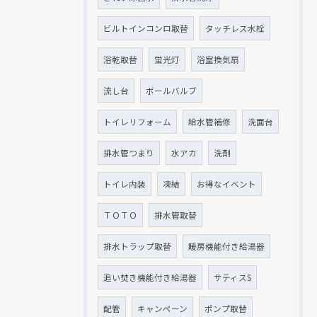
ビルトインコンロ取替
タッチレス水栓
浴乾取替
蛍光灯
浴室換気扇
流し台
ボールバルブ
トイレリフォーム
給水管補修
洗面台
排水管つまり
水アカ
洗剤
トイレ内装
凍結
お得なイベント
ＴＯＴＯ
排水管取替
排水トラップ取替
暖房機能付き給湯器
追い焚き機能付き給湯器
サティスS
配管
キャンペーン
ポンプ取替