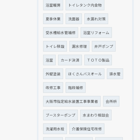
浴室暖房
トイレタンク内金物
夏季休業
洗面器
水漏れ対策
受水槽給水管補修
浴室リフォーム
トイレ移設
漏水修理
井戸ポンプ
浴室
カード決済
ＴＯＴＯ製品
外壁塗装
ほくさんバスオール
排水管
改修工事
階段補修
大阪市指定給水装置工事事業者
会所枡
ブースターポンプ
水まわり相談会
洗濯用水栓
介護保険住宅改修