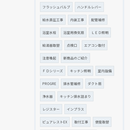
フラッシュバルブ
ハンドルレバー
給水直圧工事
内装工事
配管補修
浴室水栓
浴室用換気扇
ＬＥＤ照明
給湯器取替
点検口
エアコン取付
注意喚起
新商品のご紹介
ＦＤシリーズ
キッチン照明
室内設備
PROGRE
排水管補修
ダクト扇
浄水器
キッチン排水詰まり
レジスター
インプラス
ピュアレストEX
取付工事
便座取替