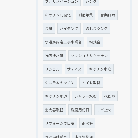
フルリノベーション
シンク
キッチン対面化
耐用年数
営業日時
台風
ハイタンク
流し台シンク
水道局指定工事事業者
相談会
洗面排水管
セクショナルキッチン
リシェル
サティス
キッチン水栓
システムキッチン
トイレ取替
キッチン周辺
シャワー水栓
花粉症
消火器取替
洗面用蛇口
サビ止め
リフォームの目安
雨水管
きれい除菌水
排水管洗浄