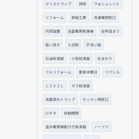
グリストラップ
掃除
ウォシュレット
リフォーム
直結工事
洗濯機用蛇口
内窓設置
浴室暖房乾燥機
会所詰まり
追い焚き
入浴剤
手洗い器
石油給湯器
小型給湯器
水まわり
フルリフォーム
夏季休業日
リクシル
ＬＩＸＩＬ
ガス給湯器
洗面排水トラップ
キッチン用蛇口
小ネタ
自動開閉
温水暖房機能付き給湯器
ノーリツ