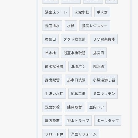
浴室床シート
洗濯水栓
手洗器
洗面排水
水栓
換気レジスター
換気口
ダクト換気扇
ＵＶ除菌機能
単水栓
浴室水栓取替
排気筒
散水栓分岐
洗濯パン
給水管
露出配管
排水口洗浄
小型湯沸し器
手洗い水栓
配管工事
ミニキッチン
洗面水栓
建具取替
室内ドア
屋内設置
排水トラップ
ボールタップ
フロート弁
洋室リフォーム