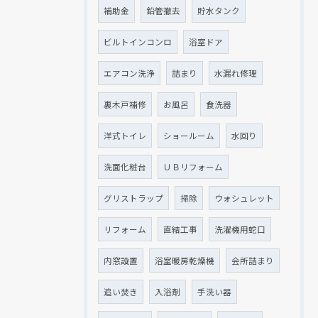
補助金
鉛管撤去
貯水タンク
ビルトインコンロ
浴室ドア
エアコン洗浄
詰まり
水漏れ修理
裏木戸補修
お風呂
食洗器
洋式トイレ
ショールーム
水回り
洗面化粧台
ＵＢリフォーム
グリストラップ
掃除
ウォシュレット
リフォーム
直結工事
洗濯機用蛇口
内窓設置
浴室暖房乾燥機
会所詰まり
追い焚き
入浴剤
手洗い器