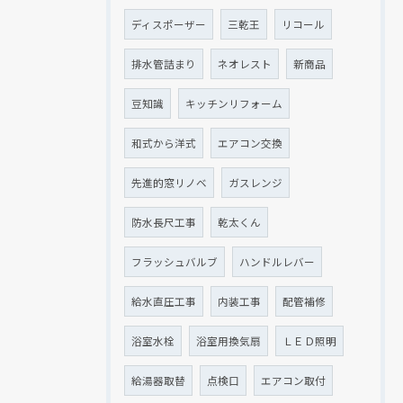
ディスポーザー
三乾王
リコール
排水管詰まり
ネオレスト
新商品
豆知識
キッチンリフォーム
和式から洋式
エアコン交換
先進的窓リノベ
ガスレンジ
防水長尺工事
乾太くん
フラッシュバルブ
ハンドルレバー
給水直圧工事
内装工事
配管補修
浴室水栓
浴室用換気扇
ＬＥＤ照明
給湯器取替
点検口
エアコン取付