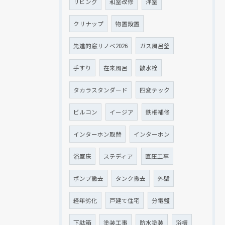
リビング
和室改修
洋室
クリナップ
物置設置
先進的窓リノベ2026
ガス風呂釜
手すり
在来風呂
散水栓
タカラスタンダード
四変テック
ビルコン
イージア
鉄柵補修
インターホン取替
インターホン
浴室床
ステディア
直圧工事
ポンプ撤去
タンク撤去
外壁
経年劣化
戸建て住宅
分電盤
下駄箱
塗装工事
防水塗装
浴槽