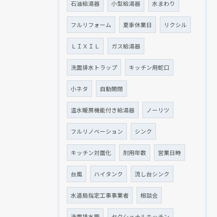
石油給湯器
小型給湯器
水まわり
フルリフォーム
夏季休業日
リクシル
ＬＩＸＩＬ
ガス給湯器
洗面排水トラップ
キッチン用蛇口
小ネタ
自動開閉
温水暖房機能付き給湯器
ノーリツ
フルリノベーション
シンク
キッチン対面化
耐用年数
営業日時
台風
ハイタンク
流し台シンク
水道局指定工事事業者
相談会
洗面排水管
セクショナルキッチン