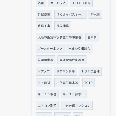
浴室
カード決済
ＴＯＴＯ製品
外壁塗装
ほくさんバスオール
排水管
改修工事
階段補修
大阪市指定給水装置工事事業者
会所枡
ブースターポンプ
水まわり相談会
洗濯用水栓
介護保険住宅改修
ドアノブ
ドアハンドル
ＴＯＴＯ主催
ドア取替
小型電気温水器
TOTO
キッチン取替
キッチン排水口
エアコン取替
中古分譲マンション