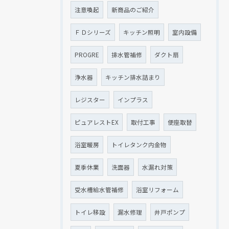
注意喚起
新商品のご紹介
ＦＤシリーズ
キッチン照明
室内設備
PROGRE
排水管補修
ダクト扇
浄水器
キッチン排水詰まり
レジスター
インプラス
ピュアレストEX
取付工事
便座取替
浴室暖房
トイレタンク内金物
夏季休業
洗面器
水漏れ対策
受水槽給水管補修
浴室リフォーム
トイレ移設
漏水修理
井戸ポンプ