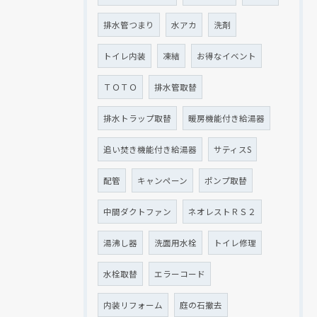
排水管つまり
水アカ
洗剤
トイレ内装
凍結
お得なイベント
ＴＯＴＯ
排水管取替
排水トラップ取替
暖房機能付き給湯器
追い焚き機能付き給湯器
サティスS
配管
キャンペーン
ポンプ取替
中間ダクトファン
ネオレストＲＳ２
湯沸し器
洗面用水栓
トイレ修理
水栓取替
エラーコード
内装リフォーム
庭の石撤去