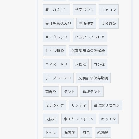
庇（ひさし）
洗面ボウル
エアコン
天井埋め込み型
高所作業
ＵＢ取替
ザ・クラッソ
ピュアレストＥＸ
トイレ新設
浴室暖房換気乾燥機
ＹＫＫ ＡＰ
水栓柱
コン柱
テーブルコンロ
交換部品保存期間
雨漏り
テント
看板テント
セレヴィア
リンナイ
給湯器リモコン
大阪市
水回りリフォーム
キッチン
トイレ
洗面所
風呂
給湯器