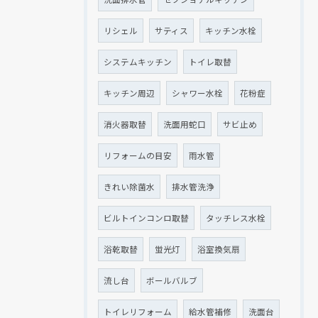
リシェル
サティス
キッチン水栓
システムキッチン
トイレ取替
キッチン周辺
シャワー水栓
花粉症
消火器取替
洗面用蛇口
サビ止め
リフォームの目安
雨水管
きれい除菌水
排水管洗浄
ビルトインコンロ取替
タッチレス水栓
浴乾取替
蛍光灯
浴室換気扇
流し台
ボールバルブ
トイレリフォーム
給水管補修
洗面台