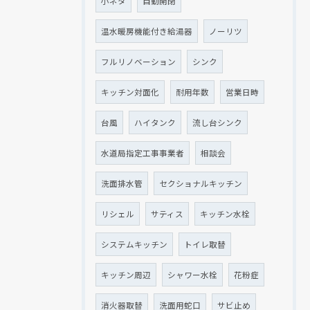
小ネタ
自動開閉
温水暖房機能付き給湯器
ノーリツ
フルリノベーション
シンク
キッチン対面化
耐用年数
営業日時
台風
ハイタンク
流し台シンク
水道局指定工事事業者
相談会
洗面排水管
セクショナルキッチン
リシェル
サティス
キッチン水栓
システムキッチン
トイレ取替
キッチン周辺
シャワー水栓
花粉症
消火器取替
洗面用蛇口
サビ止め