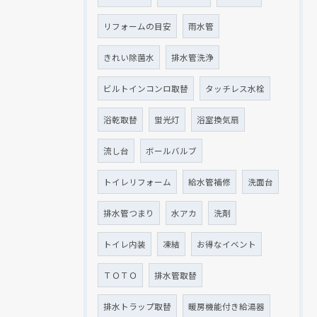
リフォームの目安
雨水管
きれい除菌水
排水管洗浄
ビルトインコンロ取替
タッチレス水栓
浴乾取替
蛍光灯
浴室換気扇
流し台
ボールバルブ
トイレリフォーム
給水管補修
洗面台
排水管つまり
水アカ
洗剤
トイレ内装
凍結
お得なイベント
ＴＯＴＯ
排水管取替
排水トラップ取替
暖房機能付き給湯器