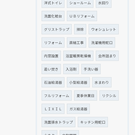
洋式トイレ
ショールーム
水回り
洗面化粧台
ＵＢリフォーム
グリストラップ
掃除
ウォシュレット
リフォーム
直結工事
洗濯機用蛇口
内窓設置
浴室暖房乾燥機
会所詰まり
追い焚き
入浴剤
手洗い器
石油給湯器
小型給湯器
水まわり
フルリフォーム
夏季休業日
リクシル
ＬＩＸＩＬ
ガス給湯器
洗面排水トラップ
キッチン用蛇口