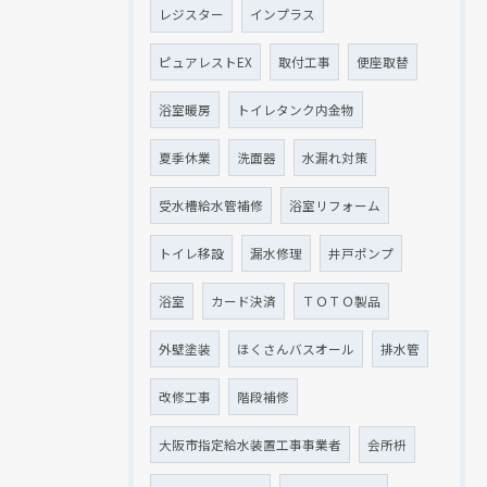
レジスター
インプラス
ピュアレストEX
取付工事
便座取替
浴室暖房
トイレタンク内金物
夏季休業
洗面器
水漏れ対策
受水槽給水管補修
浴室リフォーム
トイレ移設
漏水修理
井戸ポンプ
浴室
カード決済
ＴＯＴＯ製品
外壁塗装
ほくさんバスオール
排水管
改修工事
階段補修
大阪市指定給水装置工事事業者
会所枡