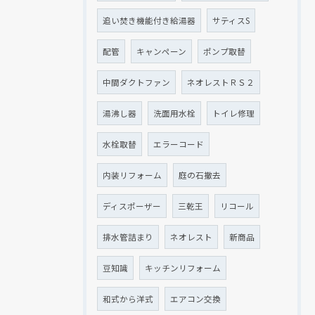
追い焚き機能付き給湯器
サティスS
配管
キャンペーン
ポンプ取替
中間ダクトファン
ネオレストＲＳ２
湯沸し器
洗面用水栓
トイレ修理
水栓取替
エラーコード
内装リフォーム
庭の石撤去
ディスポーザー
三乾王
リコール
排水管詰まり
ネオレスト
新商品
豆知識
キッチンリフォーム
和式から洋式
エアコン交換