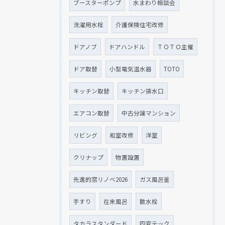
ブースターポンプ
水まわり相談会
洗濯用水栓
介護保険住宅改修
ドアノブ
ドアハンドル
ＴＯＴＯ主催
ドア取替
小型電気温水器
TOTO
キッチン取替
キッチン排水口
エアコン取替
中古分譲マンション
リビング
和室改修
洋室
クリナップ
物置設置
先進的窓リノベ2026
ガス風呂釜
手すり
在来風呂
散水栓
タカラスタンダード
四変テック