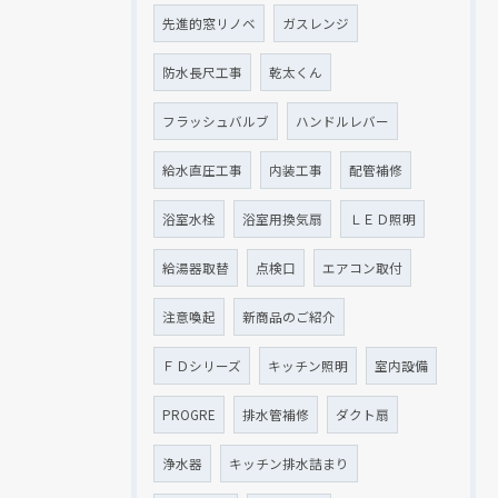
先進的窓リノベ
ガスレンジ
防水長尺工事
乾太くん
フラッシュバルブ
ハンドルレバー
給水直圧工事
内装工事
配管補修
浴室水栓
浴室用換気扇
ＬＥＤ照明
給湯器取替
点検口
エアコン取付
注意喚起
新商品のご紹介
ＦＤシリーズ
キッチン照明
室内設備
PROGRE
排水管補修
ダクト扇
浄水器
キッチン排水詰まり