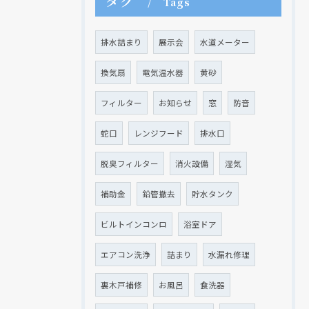
タグ
Tags
排水詰まり
展示会
水道メーター
換気扇
電気温水器
黄砂
クリックでチラシのページにジャンプします
クリックでチラシのページにジャンプします
フィルター
お知らせ
窓
防音
蛇口
レンジフード
排水口
脱臭フィルター
消火設備
湿気
補助金
鉛管撤去
貯水タンク
ビルトインコンロ
浴室ドア
エアコン洗浄
詰まり
水漏れ修理
裏木戸補修
お風呂
食洗器