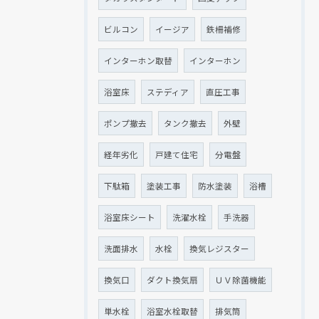
ビルコン
イージア
鉄柵補修
インターホン取替
インターホン
浴室床
ステディア
直圧工事
ポンプ撤去
タンク撤去
外壁
経年劣化
戸建て住宅
分電盤
下駄箱
塗装工事
防水塗装
浴槽
浴室床シート
洗濯水栓
手洗器
洗面排水
水栓
換気レジスター
換気口
ダクト換気扇
ＵＶ除菌機能
単水栓
浴室水栓取替
排気筒