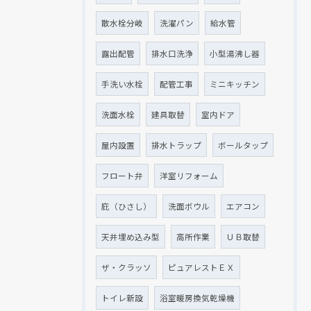
散水栓分岐
洗濯パン
給水管
露出配管
排水口洗浄
小型湯沸し器
手洗い水栓
配管工事
ミニキッチン
洗面水栓
建具取替
室内ドア
屋内設置
排水トラップ
ボールタップ
フロート弁
洋室リフォーム
庇（ひさし）
洗面ボウル
エアコン
天井埋め込み型
高所作業
ＵＢ取替
ザ・クラッソ
ピュアレストＥＸ
トイレ新設
浴室暖房換気乾燥機