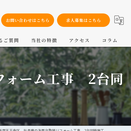
お問い合わせはこちら
求人募集はこちら
るご質問
当社の特徴
アクセス
コラム
設備工事
フォーム工事 2台同
内装工事
メンテナンス
配管工事
交換
阪市天王寺区 社員寮の洗面台取替リフォーム工事 2台同時施工