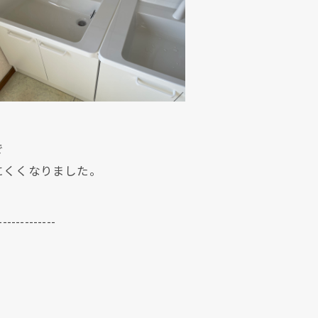
。
で
にくくなりました。
-------------