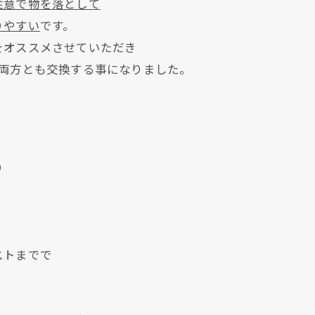
注意で物を落として
りやすい
です。
をオススメさせていただき
を両方とも交換する事になりました。
り
現在、新聞に入っている折込チラシです。
現在、新聞に入っている折込チラシです。
ストまでで