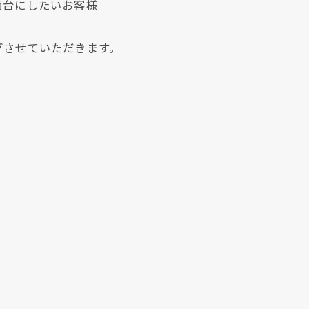
面台にしたいお客様
グさせていただきます。
クリックでチラシのページにジャンプします
クリックでチラシのページにジャンプします