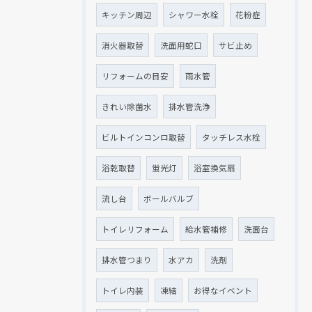
キッチン周辺
シャワー水栓
花粉症
消火器取替
洗面用蛇口
サビ止め
リフォームの目安
雨水管
きれい除菌水
排水管洗浄
ビルトインコンロ取替
タッチレス水栓
浴乾取替
蛍光灯
浴室換気扇
流し台
ボールバルブ
トイレリフォーム
給水管補修
洗面台
排水管つまり
水アカ
洗剤
トイレ内装
凍結
お得なイベント