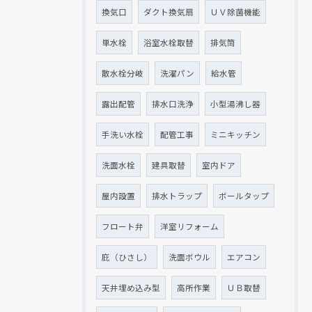
換気口
ダクト換気扇
ＵＶ除菌機能
単水栓
浴室水栓取替
排気筒
散水栓分岐
洗濯パン
給水管
露出配管
排水口洗浄
小型湯沸し器
手洗い水栓
配管工事
ミニキッチン
洗面水栓
建具取替
室内ドア
屋内設置
排水トラップ
ボールタップ
フロート弁
洋室リフォーム
庇（ひさし）
洗面ボウル
エアコン
天井埋め込み型
高所作業
ＵＢ取替