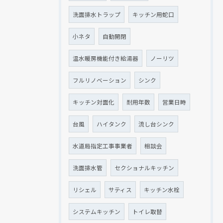
洗面排水トラップ
キッチン用蛇口
小ネタ
自動開閉
温水暖房機能付き給湯器
ノーリツ
フルリノベーション
シンク
キッチン対面化
耐用年数
営業日時
台風
ハイタンク
流し台シンク
水道局指定工事事業者
相談会
洗面排水管
セクショナルキッチン
リシェル
サティス
キッチン水栓
システムキッチン
トイレ取替