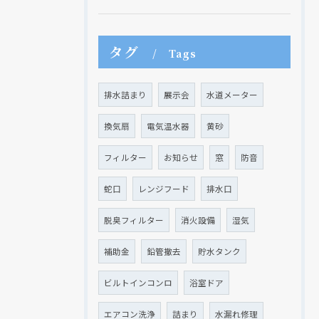
タグ
Tags
排水詰まり
展示会
水道メーター
換気扇
電気温水器
黄砂
フィルター
お知らせ
窓
防音
蛇口
レンジフード
排水口
脱臭フィルター
消火設備
湿気
補助金
鉛管撤去
貯水タンク
ビルトインコンロ
浴室ドア
エアコン洗浄
詰まり
水漏れ修理