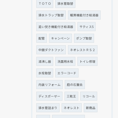
ＴＯＴＯ
排水管取替
排水トラップ取替
暖房機能付き給湯器
追い焚き機能付き給湯器
サティスS
配管
キャンペーン
ポンプ取替
中間ダクトファン
ネオレストＲＳ２
湯沸し器
洗面用水栓
トイレ修理
水栓取替
エラーコード
内装リフォーム
庭の石撤去
ディスポーザー
三乾王
リコール
排水管詰まり
ネオレスト
新商品