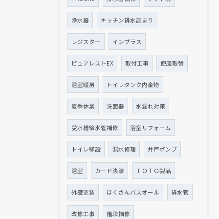
浄水器
キッチン排水詰まり
レジスター
インプラス
ピュアレストEX
取付工事
便座取替
浴室暖房
トイレタンク内金物
夏季休業
洗面器
水漏れ対策
受水槽給水管補修
浴室リフォーム
トイレ移設
漏水修理
井戸ポンプ
浴室
カード決済
ＴＯＴＯ製品
外壁塗装
ほくさんバスオール
排水管
改修工事
階段補修