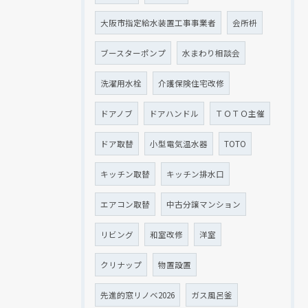
大阪市指定給水装置工事事業者
会所枡
ブースターポンプ
水まわり相談会
洗濯用水栓
介護保険住宅改修
ドアノブ
ドアハンドル
ＴＯＴＯ主催
ドア取替
小型電気温水器
TOTO
キッチン取替
キッチン排水口
エアコン取替
中古分譲マンション
リビング
和室改修
洋室
クリナップ
物置設置
先進的窓リノベ2026
ガス風呂釜