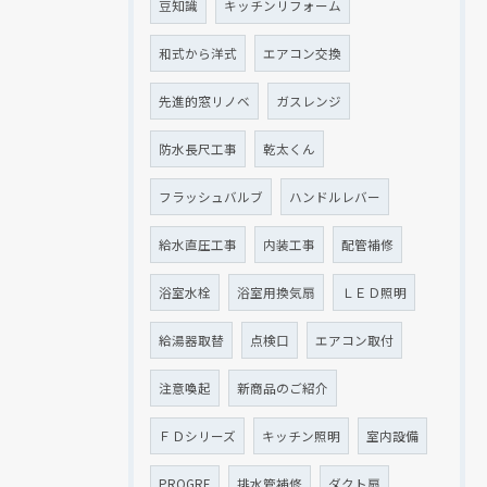
豆知識
キッチンリフォーム
和式から洋式
エアコン交換
先進的窓リノベ
ガスレンジ
防水長尺工事
乾太くん
フラッシュバルブ
ハンドルレバー
給水直圧工事
内装工事
配管補修
浴室水栓
浴室用換気扇
ＬＥＤ照明
給湯器取替
点検口
エアコン取付
注意喚起
新商品のご紹介
ＦＤシリーズ
キッチン照明
室内設備
PROGRE
排水管補修
ダクト扇