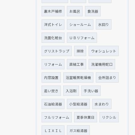
裏木戸補修
お風呂
食洗器
洋式トイレ
ショールーム
水回り
洗面化粧台
ＵＢリフォーム
グリストラップ
掃除
ウォシュレット
リフォーム
直結工事
洗濯機用蛇口
内窓設置
浴室暖房乾燥機
会所詰まり
追い焚き
入浴剤
手洗い器
石油給湯器
小型給湯器
水まわり
フルリフォーム
夏季休業日
リクシル
ＬＩＸＩＬ
ガス給湯器