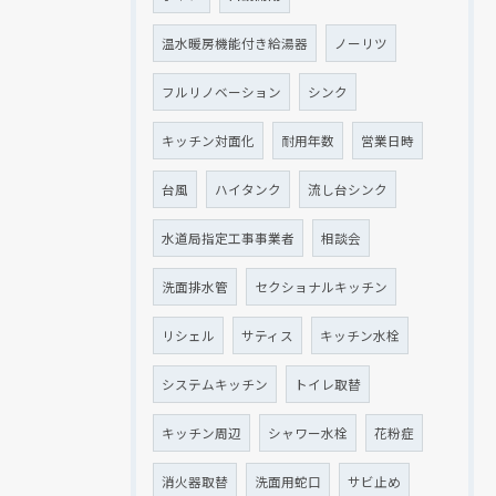
温水暖房機能付き給湯器
ノーリツ
フルリノベーション
シンク
キッチン対面化
耐用年数
営業日時
台風
ハイタンク
流し台シンク
水道局指定工事事業者
相談会
洗面排水管
セクショナルキッチン
リシェル
サティス
キッチン水栓
システムキッチン
トイレ取替
キッチン周辺
シャワー水栓
花粉症
消火器取替
洗面用蛇口
サビ止め