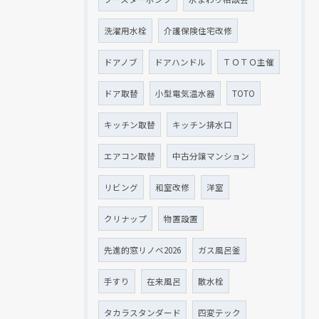
洗濯用水栓
介護保険住宅改修
ドアノブ
ドアハンドル
ＴＯＴＯ主催
ドア取替
小型電気温水器
TOTO
キッチン取替
キッチン排水口
エアコン取替
中古分譲マンション
リビング
和室改修
洋室
クリナップ
物置設置
先進的窓リノベ2026
ガス風呂釜
手すり
在来風呂
散水栓
タカラスタンダード
四変テック