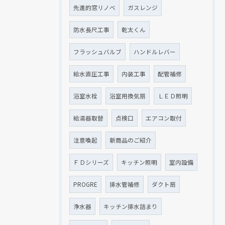
先進的窓リノベ
ガスレンジ
防水長尺工事
乾太くん
フラッシュバルブ
ハンドルレバー
給水直圧工事
内装工事
配管補修
浴室水栓
浴室用換気扇
ＬＥＤ照明
給湯器取替
点検口
エアコン取付
注意喚起
新商品のご紹介
ＦＤシリーズ
キッチン照明
室内設備
PROGRE
排水管補修
ダクト扇
浄水器
キッチン排水詰まり