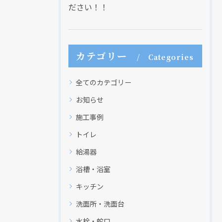
ださい！！
現在、新聞に入っている折込チラシです。
現在、新聞に入っている折込チラシです。
カテゴリー
Categories
全てのカテゴリー
お知らせ
施工事例
トイレ
給湯器
浴槽・浴室
クリックでチラシのページにジャンプします
クリックでチラシのページにジャンプします
キッチン
洗面所・洗面台
水栓・蛇口