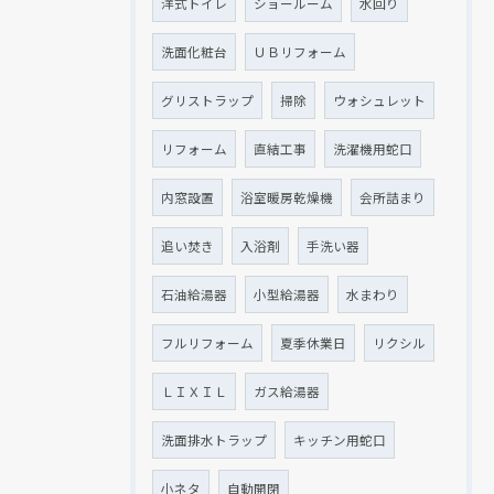
洋式トイレ
ショールーム
水回り
洗面化粧台
ＵＢリフォーム
グリストラップ
掃除
ウォシュレット
リフォーム
直結工事
洗濯機用蛇口
内窓設置
浴室暖房乾燥機
会所詰まり
追い焚き
入浴剤
手洗い器
石油給湯器
小型給湯器
水まわり
フルリフォーム
夏季休業日
リクシル
ＬＩＸＩＬ
ガス給湯器
洗面排水トラップ
キッチン用蛇口
小ネタ
自動開閉