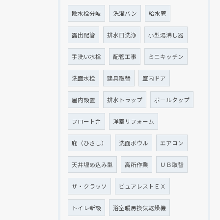
散水栓分岐
洗濯パン
給水管
露出配管
排水口洗浄
小型湯沸し器
手洗い水栓
配管工事
ミニキッチン
洗面水栓
建具取替
室内ドア
屋内設置
排水トラップ
ボールタップ
フロート弁
洋室リフォーム
庇（ひさし）
洗面ボウル
エアコン
天井埋め込み型
高所作業
ＵＢ取替
ザ・クラッソ
ピュアレストＥＸ
トイレ新設
浴室暖房換気乾燥機