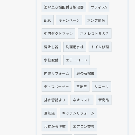
追い焚き機能付き給湯器
サティスS
配管
キャンペーン
ポンプ取替
中間ダクトファン
ネオレストＲＳ２
湯沸し器
洗面用水栓
トイレ修理
水栓取替
エラーコード
内装リフォーム
庭の石撤去
ディスポーザー
三乾王
リコール
排水管詰まり
ネオレスト
新商品
豆知識
キッチンリフォーム
和式から洋式
エアコン交換