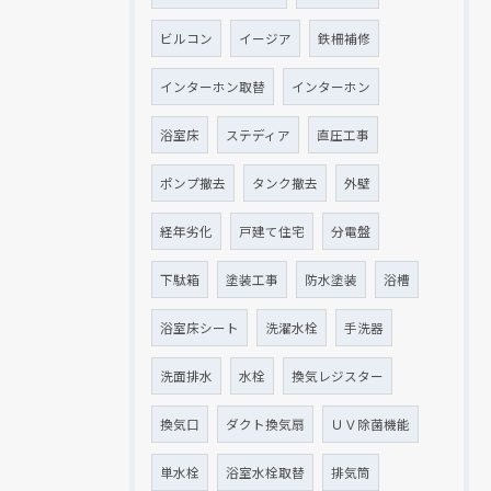
ビルコン
イージア
鉄柵補修
インターホン取替
インターホン
浴室床
ステディア
直圧工事
ポンプ撤去
タンク撤去
外壁
経年劣化
戸建て住宅
分電盤
下駄箱
塗装工事
防水塗装
浴槽
浴室床シート
洗濯水栓
手洗器
洗面排水
水栓
換気レジスター
換気口
ダクト換気扇
ＵＶ除菌機能
単水栓
浴室水栓取替
排気筒