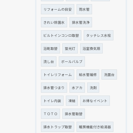
リフォームの目安
雨水管
きれい除菌水
排水管洗浄
ビルトインコンロ取替
タッチレス水栓
浴乾取替
蛍光灯
浴室換気扇
流し台
ボールバルブ
トイレリフォーム
給水管補修
洗面台
排水管つまり
水アカ
洗剤
トイレ内装
凍結
お得なイベント
ＴＯＴＯ
排水管取替
排水トラップ取替
暖房機能付き給湯器