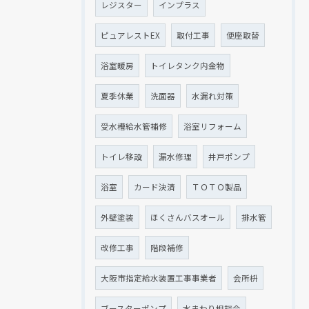
レジスター
インプラス
ピュアレストEX
取付工事
便座取替
浴室暖房
トイレタンク内金物
夏季休業
洗面器
水漏れ対策
受水槽給水管補修
浴室リフォーム
トイレ移設
漏水修理
井戸ポンプ
浴室
カード決済
ＴＯＴＯ製品
外壁塗装
ほくさんバスオール
排水管
改修工事
階段補修
大阪市指定給水装置工事事業者
会所枡
ブースターポンプ
水まわり相談会