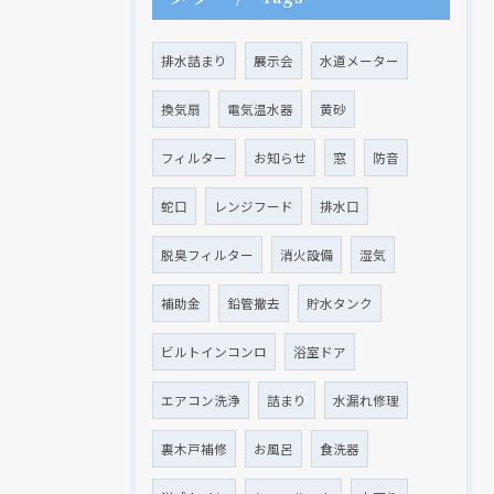
排水詰まり
展示会
水道メーター
換気扇
電気温水器
黄砂
フィルター
お知らせ
窓
防音
蛇口
レンジフード
排水口
脱臭フィルター
消火設備
湿気
補助金
鉛管撤去
貯水タンク
ビルトインコンロ
浴室ドア
エアコン洗浄
詰まり
水漏れ修理
裏木戸補修
お風呂
食洗器