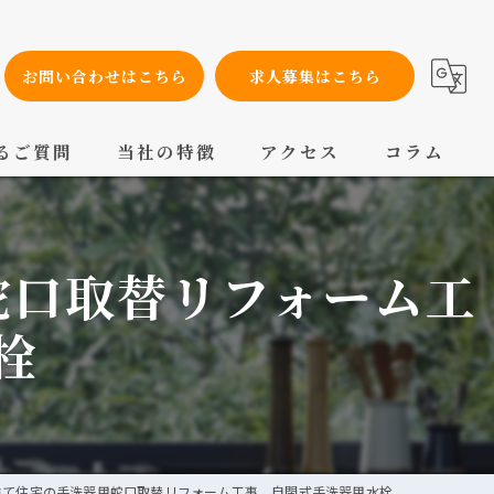
お問い合わせはこちら
求人募集はこちら
るご質問
当社の特徴
アクセス
コラム
設備工事
蛇口取替リフォーム工
内装工事
メンテナンス
栓
配管工事
交換
建て住宅の手洗器用蛇口取替リフォーム工事 自閉式手洗器用水栓