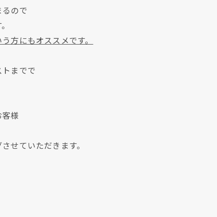
まるので
す。
いう方にもオススメです。
ストまでで
お客様
グさせていただきます。
現在、新聞に入っている折込チラシです。
現在、新聞に入っている折込チラシです。