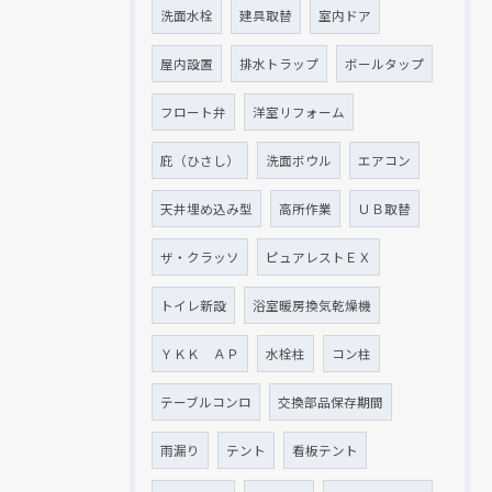
洗面水栓
建具取替
室内ドア
屋内設置
排水トラップ
ボールタップ
フロート弁
洋室リフォーム
庇（ひさし）
洗面ボウル
エアコン
天井埋め込み型
高所作業
ＵＢ取替
ザ・クラッソ
ピュアレストＥＸ
トイレ新設
浴室暖房換気乾燥機
ＹＫＫ ＡＰ
水栓柱
コン柱
テーブルコンロ
交換部品保存期間
雨漏り
テント
看板テント