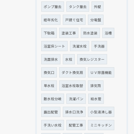
ポンプ撤去
タンク撤去
外壁
経年劣化
戸建て住宅
分電盤
下駄箱
塗装工事
防水塗装
浴槽
浴室床シート
洗濯水栓
手洗器
洗面排水
水栓
換気レジスター
換気口
ダクト換気扇
ＵＶ除菌機能
単水栓
浴室水栓取替
排気筒
散水栓分岐
洗濯パン
給水管
露出配管
排水口洗浄
小型湯沸し器
手洗い水栓
配管工事
ミニキッチン