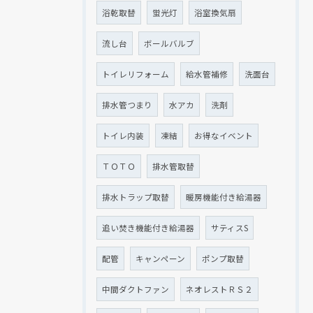
浴乾取替
蛍光灯
浴室換気扇
流し台
ボールバルブ
トイレリフォーム
給水管補修
洗面台
排水管つまり
水アカ
洗剤
トイレ内装
凍結
お得なイベント
ＴＯＴＯ
排水管取替
排水トラップ取替
暖房機能付き給湯器
追い焚き機能付き給湯器
サティスS
配管
キャンペーン
ポンプ取替
中間ダクトファン
ネオレストＲＳ２