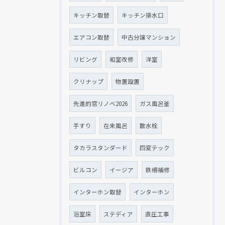
キッチン取替
キッチン排水口
エアコン取替
中古分譲マンション
リビング
和室改修
洋室
クリナップ
物置設置
先進的窓リノベ2026
ガス風呂釜
手すり
在来風呂
散水栓
タカラスタンダード
四変テック
ビルコン
イージア
鉄柵補修
インターホン取替
インターホン
浴室床
ステディア
直圧工事