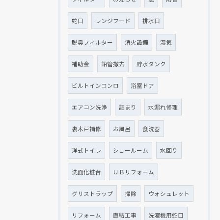
現在、新聞に入っている折込チラシです。
現在、新聞に入っている折込チラシです。
蛇口
レンジフード
排水口
脱臭フィルター
消火設備
湿気
補助金
鉛管撤去
貯水タンク
ビルトインコンロ
浴室ドア
エアコン洗浄
詰まり
水漏れ修理
裏木戸補修
お風呂
食洗器
クリックでチラシのページにジャンプします
クリックでチラシのページにジャンプします
洋式トイレ
ショールーム
水回り
洗面化粧台
ＵＢリフォーム
グリストラップ
掃除
ウォシュレット
リフォーム
直結工事
洗濯機用蛇口