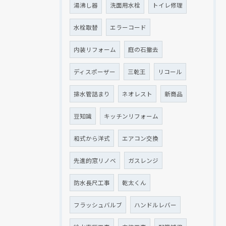
湯沸し器
洗面用水栓
トイレ修理
水栓取替
エラーコード
内装リフォーム
庭の石撤去
ディスポーザー
三乾王
リコール
排水管詰まり
ネオレスト
新商品
豆知識
キッチンリフォーム
和式から洋式
エアコン交換
先進的窓リノベ
ガスレンジ
防水長尺工事
乾太くん
フラッシュバルブ
ハンドルレバー