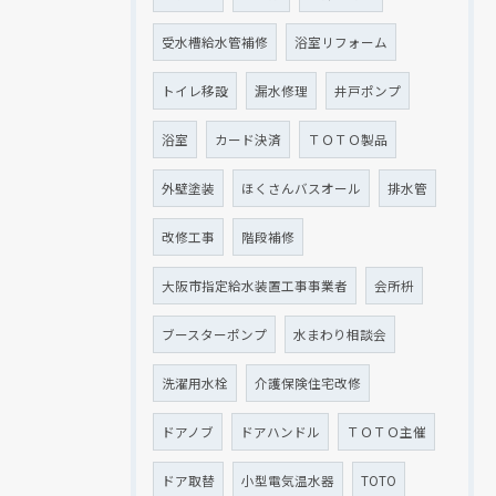
受水槽給水管補修
浴室リフォーム
トイレ移設
漏水修理
井戸ポンプ
浴室
カード決済
ＴＯＴＯ製品
外壁塗装
ほくさんバスオール
排水管
改修工事
階段補修
大阪市指定給水装置工事事業者
会所枡
ブースターポンプ
水まわり相談会
洗濯用水栓
介護保険住宅改修
ドアノブ
ドアハンドル
ＴＯＴＯ主催
ドア取替
小型電気温水器
TOTO