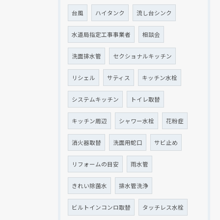
台風
ハイタンク
流し台シンク
水道局指定工事事業者
相談会
洗面排水管
セクショナルキッチン
リシェル
サティス
キッチン水栓
システムキッチン
トイレ取替
キッチン周辺
シャワー水栓
花粉症
消火器取替
洗面用蛇口
サビ止め
リフォームの目安
雨水管
きれい除菌水
排水管洗浄
ビルトインコンロ取替
タッチレス水栓