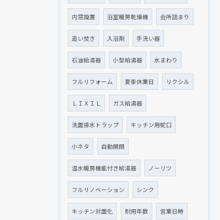
内窓設置
浴室暖房乾燥機
会所詰まり
追い焚き
入浴剤
手洗い器
石油給湯器
小型給湯器
水まわり
フルリフォーム
夏季休業日
リクシル
ＬＩＸＩＬ
ガス給湯器
洗面排水トラップ
キッチン用蛇口
小ネタ
自動開閉
温水暖房機能付き給湯器
ノーリツ
フルリノベーション
シンク
キッチン対面化
耐用年数
営業日時