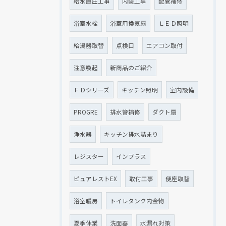
給水直圧工事
内装工事
配管補修
浴室水栓
浴室用換気扇
ＬＥＤ照明
給湯器取替
点検口
エアコン取付
注意喚起
新商品のご紹介
ＦＤシリーズ
キッチン照明
室内設備
PROGRE
排水管補修
ダクト扇
浄水器
キッチン排水詰まり
レジスター
インプラス
ピュアレストEX
取付工事
便座取替
浴室暖房
トイレタンク内金物
夏季休業
洗面器
水漏れ対策