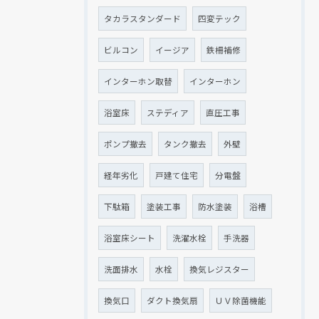
タカラスタンダード
四変テック
ビルコン
イージア
鉄柵補修
インターホン取替
インターホン
浴室床
ステディア
直圧工事
ポンプ撤去
タンク撤去
外壁
経年劣化
戸建て住宅
分電盤
下駄箱
塗装工事
防水塗装
浴槽
浴室床シート
洗濯水栓
手洗器
洗面排水
水栓
換気レジスター
換気口
ダクト換気扇
ＵＶ除菌機能