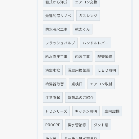
和式から洋式
エアコン交換
先進的窓リノベ
ガスレンジ
防水長尺工事
乾太くん
フラッシュバルブ
ハンドルレバー
給水直圧工事
内装工事
配管補修
浴室水栓
浴室用換気扇
ＬＥＤ照明
給湯器取替
点検口
エアコン取付
注意喚起
新商品のご紹介
ＦＤシリーズ
キッチン照明
室内設備
PROGRE
排水管補修
ダクト扇
浄水器
キッチン排水詰まり