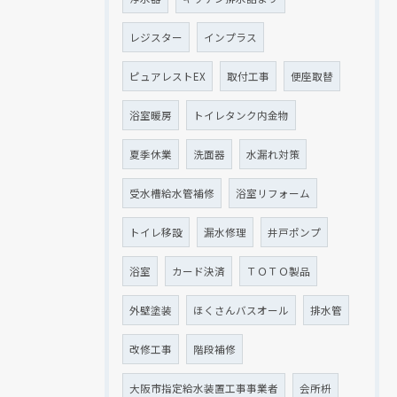
レジスター
インプラス
ピュアレストEX
取付工事
便座取替
浴室暖房
トイレタンク内金物
夏季休業
洗面器
水漏れ対策
受水槽給水管補修
浴室リフォーム
トイレ移設
漏水修理
井戸ポンプ
浴室
カード決済
ＴＯＴＯ製品
外壁塗装
ほくさんバスオール
排水管
改修工事
階段補修
大阪市指定給水装置工事事業者
会所枡