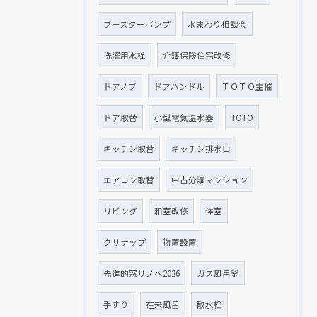
ブースターポンプ
水まわり相談会
洗濯用水栓
介護保険住宅改修
ドアノブ
ドアハンドル
ＴＯＴＯ主催
ドア取替
小型電気温水器
TOTO
キッチン取替
キッチン排水口
エアコン取替
中古分譲マンション
リビング
和室改修
洋室
クリナップ
物置設置
先進的窓リノベ2026
ガス風呂釜
手すり
在来風呂
散水栓