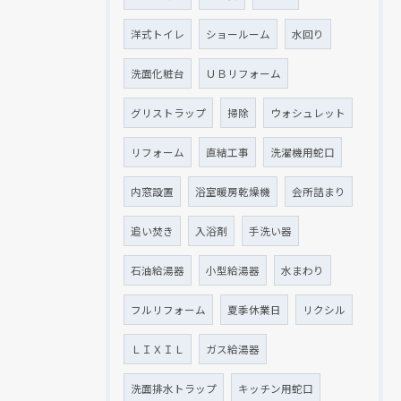
洋式トイレ
ショールーム
水回り
洗面化粧台
ＵＢリフォーム
グリストラップ
掃除
ウォシュレット
リフォーム
直結工事
洗濯機用蛇口
内窓設置
浴室暖房乾燥機
会所詰まり
追い焚き
入浴剤
手洗い器
石油給湯器
小型給湯器
水まわり
フルリフォーム
夏季休業日
リクシル
ＬＩＸＩＬ
ガス給湯器
洗面排水トラップ
キッチン用蛇口