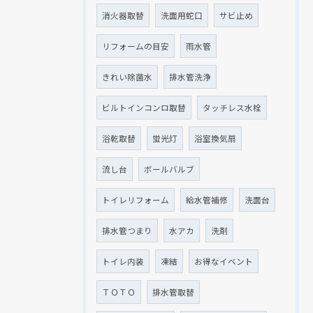
消火器取替
洗面用蛇口
サビ止め
リフォームの目安
雨水管
きれい除菌水
排水管洗浄
ビルトインコンロ取替
タッチレス水栓
浴乾取替
蛍光灯
浴室換気扇
流し台
ボールバルブ
トイレリフォーム
給水管補修
洗面台
排水管つまり
水アカ
洗剤
トイレ内装
凍結
お得なイベント
ＴＯＴＯ
排水管取替