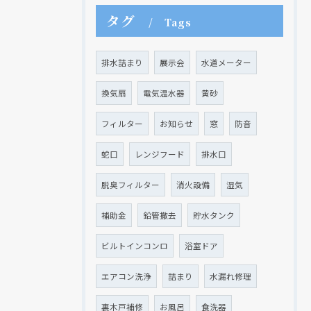
タグ
Tags
排水詰まり
展示会
水道メーター
換気扇
電気温水器
黄砂
フィルター
お知らせ
窓
防音
蛇口
レンジフード
排水口
脱臭フィルター
消火設備
湿気
補助金
鉛管撤去
貯水タンク
ビルトインコンロ
浴室ドア
エアコン洗浄
詰まり
水漏れ修理
裏木戸補修
お風呂
食洗器