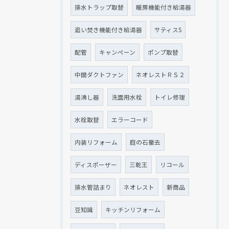
排水トラップ取替
暖房機能付き給湯器
追い焚き機能付き給湯器
サティスS
配管
キャンペーン
ポンプ取替
中間ダクトファン
ネオレストＲＳ２
湯沸し器
洗面用水栓
トイレ修理
水栓取替
エラーコード
内装リフォーム
庭の石撤去
ディスポーザー
三乾王
リコール
排水管詰まり
ネオレスト
新商品
豆知識
キッチンリフォーム