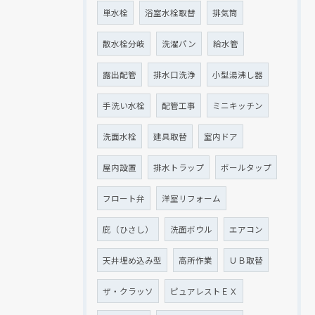
単水栓
浴室水栓取替
排気筒
散水栓分岐
洗濯パン
給水管
露出配管
排水口洗浄
小型湯沸し器
手洗い水栓
配管工事
ミニキッチン
洗面水栓
建具取替
室内ドア
屋内設置
排水トラップ
ボールタップ
フロート弁
洋室リフォーム
庇（ひさし）
洗面ボウル
エアコン
天井埋め込み型
高所作業
ＵＢ取替
ザ・クラッソ
ピュアレストＥＸ