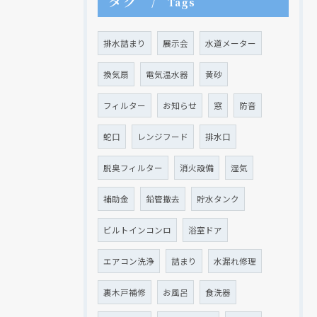
タグ
Tags
排水詰まり
展示会
水道メーター
現在、新聞に入っている折込チラシです。
現在、新聞に入っている折込チラシです。
換気扇
電気温水器
黄砂
フィルター
お知らせ
窓
防音
蛇口
レンジフード
排水口
脱臭フィルター
消火設備
湿気
補助金
鉛管撤去
貯水タンク
ビルトインコンロ
浴室ドア
クリックでチラシのページにジャンプします
クリックでチラシのページにジャンプします
エアコン洗浄
詰まり
水漏れ修理
裏木戸補修
お風呂
食洗器