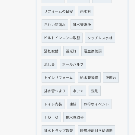
リフォームの目安
雨水管
きれい除菌水
排水管洗浄
ビルトインコンロ取替
タッチレス水栓
浴乾取替
蛍光灯
浴室換気扇
流し台
ボールバルブ
トイレリフォーム
給水管補修
洗面台
排水管つまり
水アカ
洗剤
トイレ内装
凍結
お得なイベント
ＴＯＴＯ
排水管取替
排水トラップ取替
暖房機能付き給湯器