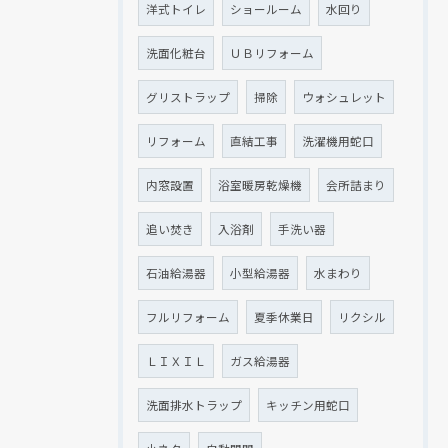
洋式トイレ
ショールーム
水回り
洗面化粧台
ＵＢリフォーム
グリストラップ
掃除
ウォシュレット
リフォーム
直結工事
洗濯機用蛇口
内窓設置
浴室暖房乾燥機
会所詰まり
追い焚き
入浴剤
手洗い器
石油給湯器
小型給湯器
水まわり
フルリフォーム
夏季休業日
リクシル
ＬＩＸＩＬ
ガス給湯器
洗面排水トラップ
キッチン用蛇口