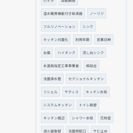
小ネタ
自動開閉
温水暖房機能付き給湯器
ノーリツ
フルリノベーション
シンク
キッチン対面化
耐用年数
営業日時
台風
ハイタンク
流し台シンク
水道局指定工事事業者
相談会
洗面排水管
セクショナルキッチン
リシェル
サティス
キッチン水栓
システムキッチン
トイレ取替
キッチン周辺
シャワー水栓
花粉症
消火器取替
洗面用蛇口
サビ止め