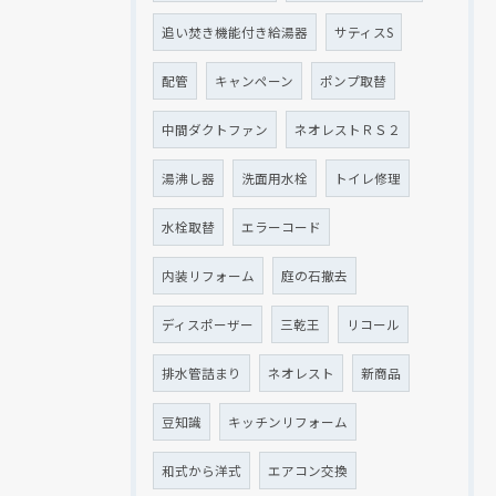
追い焚き機能付き給湯器
サティスS
配管
キャンペーン
ポンプ取替
中間ダクトファン
ネオレストＲＳ２
湯沸し器
洗面用水栓
トイレ修理
水栓取替
エラーコード
内装リフォーム
庭の石撤去
ディスポーザー
三乾王
リコール
排水管詰まり
ネオレスト
新商品
豆知識
キッチンリフォーム
和式から洋式
エアコン交換