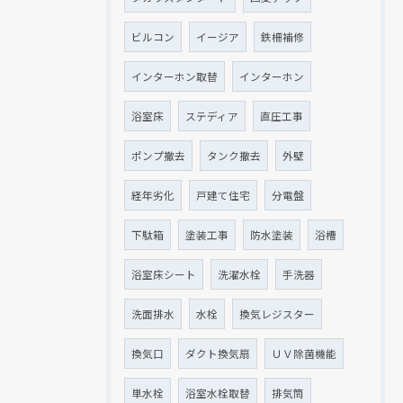
ビルコン
イージア
鉄柵補修
インターホン取替
インターホン
浴室床
ステディア
直圧工事
ポンプ撤去
タンク撤去
外壁
経年劣化
戸建て住宅
分電盤
下駄箱
塗装工事
防水塗装
浴槽
浴室床シート
洗濯水栓
手洗器
洗面排水
水栓
換気レジスター
換気口
ダクト換気扇
ＵＶ除菌機能
単水栓
浴室水栓取替
排気筒