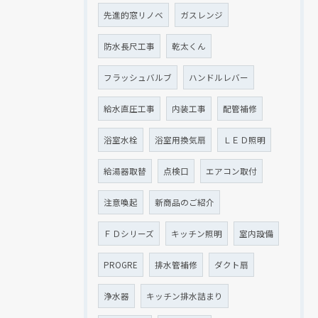
先進的窓リノベ
ガスレンジ
防水長尺工事
乾太くん
フラッシュバルブ
ハンドルレバー
給水直圧工事
内装工事
配管補修
浴室水栓
浴室用換気扇
ＬＥＤ照明
給湯器取替
点検口
エアコン取付
注意喚起
新商品のご紹介
ＦＤシリーズ
キッチン照明
室内設備
PROGRE
排水管補修
ダクト扇
浄水器
キッチン排水詰まり