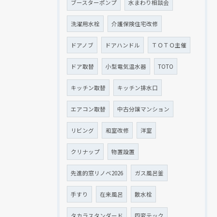
ブースターポンプ
水まわり相談会
洗濯用水栓
介護保険住宅改修
ドアノブ
ドアハンドル
ＴＯＴＯ主催
ドア取替
小型電気温水器
TOTO
キッチン取替
キッチン排水口
エアコン取替
中古分譲マンション
リビング
和室改修
洋室
クリナップ
物置設置
先進的窓リノベ2026
ガス風呂釜
手すり
在来風呂
散水栓
タカラスタンダード
四変テック