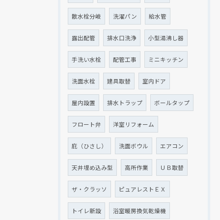
散水栓分岐
洗濯パン
給水管
露出配管
排水口洗浄
小型湯沸し器
手洗い水栓
配管工事
ミニキッチン
洗面水栓
建具取替
室内ドア
屋内設置
排水トラップ
ボールタップ
フロート弁
洋室リフォーム
庇（ひさし）
洗面ボウル
エアコン
天井埋め込み型
高所作業
ＵＢ取替
ザ・クラッソ
ピュアレストＥＸ
トイレ新設
浴室暖房換気乾燥機