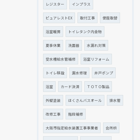
レジスター
インプラス
ピュアレストEX
取付工事
便座取替
浴室暖房
トイレタンク内金物
夏季休業
洗面器
水漏れ対策
受水槽給水管補修
浴室リフォーム
トイレ移設
漏水修理
井戸ポンプ
浴室
カード決済
ＴＯＴＯ製品
外壁塗装
ほくさんバスオール
排水管
改修工事
階段補修
大阪市指定給水装置工事事業者
会所枡