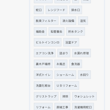
蛇口
レンジフード
排水口
クリックでチラシのページにジャンプします
クリックでチラシのページにジャンプします
脱臭フィルター
消火設備
湿気
補助金
鉛管撤去
貯水タンク
ビルトインコンロ
浴室ドア
エアコン洗浄
詰まり
水漏れ修理
裏木戸補修
お風呂
食洗器
洋式トイレ
ショールーム
水回り
洗面化粧台
ＵＢリフォーム
グリストラップ
掃除
ウォシュレット
リフォーム
直結工事
洗濯機用蛇口