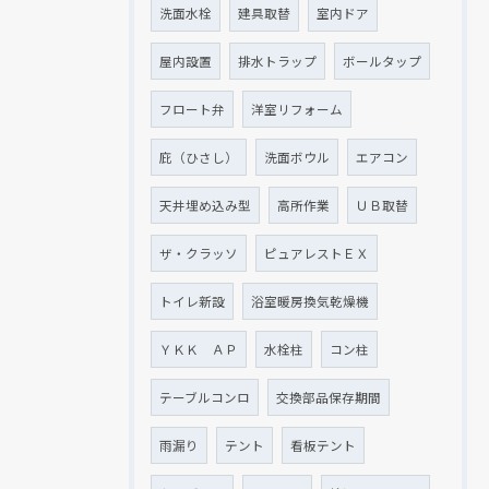
洗面水栓
建具取替
室内ドア
屋内設置
排水トラップ
ボールタップ
フロート弁
洋室リフォーム
庇（ひさし）
洗面ボウル
エアコン
天井埋め込み型
高所作業
ＵＢ取替
ザ・クラッソ
ピュアレストＥＸ
トイレ新設
浴室暖房換気乾燥機
ＹＫＫ ＡＰ
水栓柱
コン柱
テーブルコンロ
交換部品保存期間
雨漏り
テント
看板テント