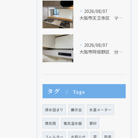
2026/08/07
大阪市天王寺区 マンションのキッチン取替及び内装リフォーム工事 クリナップ
2026/08/07
大阪市阿倍野区 分譲マンションのレンジフード取替リフォーム工事 タカラスタンダード
現在、新聞に入っている折込チラシです。
現在、新聞に入っている折込チラシです。
タグ
Tags
排水詰まり
展示会
水道メーター
換気扇
電気温水器
黄砂
フィルター
お知らせ
窓
防音