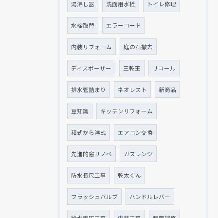
湯沸し器
洗面用水栓
トイレ修理
水栓取替
エラーコード
内装リフォーム
庭の石撤去
ディスポーザー
三乾王
リコール
排水管詰まり
ネオレスト
新商品
豆知識
キッチンリフォーム
和式から洋式
エアコン交換
先進的窓リノベ
ガスレンジ
防水長尺工事
乾太くん
フラッシュバルブ
ハンドルレバー
給水直圧工事
内装工事
配管補修