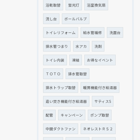
浴乾取替
蛍光灯
浴室換気扇
流し台
ボールバルブ
トイレリフォーム
給水管補修
洗面台
排水管つまり
水アカ
洗剤
トイレ内装
凍結
お得なイベント
ＴＯＴＯ
排水管取替
排水トラップ取替
暖房機能付き給湯器
追い焚き機能付き給湯器
サティスS
配管
キャンペーン
ポンプ取替
中間ダクトファン
ネオレストＲＳ２