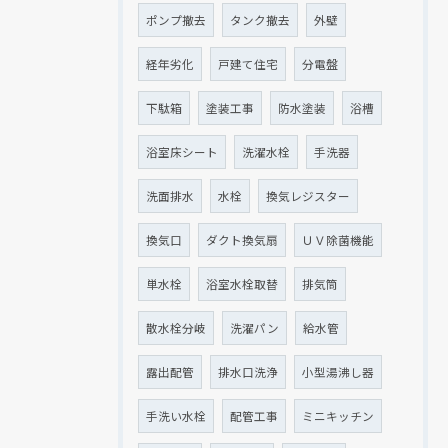
ポンプ撤去
タンク撤去
外壁
経年劣化
戸建て住宅
分電盤
下駄箱
塗装工事
防水塗装
浴槽
浴室床シート
洗濯水栓
手洗器
洗面排水
水栓
換気レジスター
換気口
ダクト換気扇
ＵＶ除菌機能
単水栓
浴室水栓取替
排気筒
散水栓分岐
洗濯パン
給水管
露出配管
排水口洗浄
小型湯沸し器
手洗い水栓
配管工事
ミニキッチン