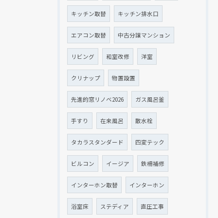
キッチン取替
キッチン排水口
エアコン取替
中古分譲マンション
リビング
和室改修
洋室
クリナップ
物置設置
先進的窓リノベ2026
ガス風呂釜
手すり
在来風呂
散水栓
タカラスタンダード
四変テック
ビルコン
イージア
鉄柵補修
インターホン取替
インターホン
浴室床
ステディア
直圧工事