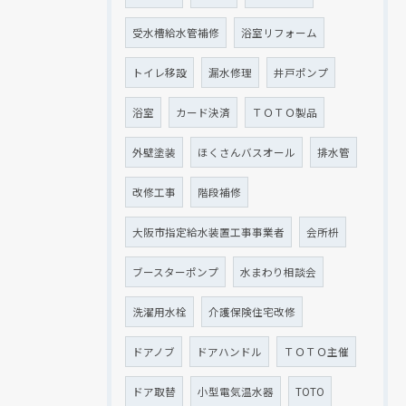
受水槽給水管補修
浴室リフォーム
トイレ移設
漏水修理
井戸ポンプ
浴室
カード決済
ＴＯＴＯ製品
外壁塗装
ほくさんバスオール
排水管
改修工事
階段補修
大阪市指定給水装置工事事業者
会所枡
ブースターポンプ
水まわり相談会
洗濯用水栓
介護保険住宅改修
ドアノブ
ドアハンドル
ＴＯＴＯ主催
ドア取替
小型電気温水器
TOTO