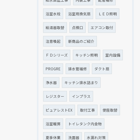
浴室水栓
浴室用換気扇
ＬＥＤ照明
給湯器取替
点検口
エアコン取付
注意喚起
新商品のご紹介
ＦＤシリーズ
キッチン照明
室内設備
PROGRE
排水管補修
ダクト扇
浄水器
キッチン排水詰まり
レジスター
インプラス
ピュアレストEX
取付工事
便座取替
浴室暖房
トイレタンク内金物
夏季休業
洗面器
水漏れ対策