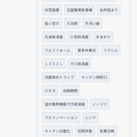
内窓設置
浴室暖房乾燥機
会所詰まり
追い焚き
入浴剤
手洗い器
石油給湯器
小型給湯器
水まわり
フルリフォーム
夏季休業日
リクシル
ＬＩＸＩＬ
ガス給湯器
洗面排水トラップ
キッチン用蛇口
小ネタ
自動開閉
温水暖房機能付き給湯器
ノーリツ
フルリノベーション
シンク
キッチン対面化
耐用年数
営業日時