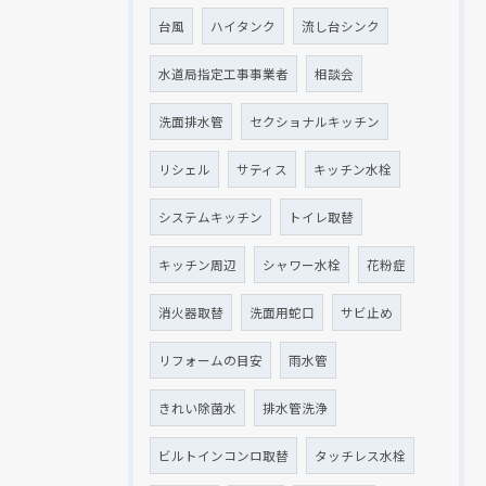
台風
ハイタンク
流し台シンク
水道局指定工事事業者
相談会
洗面排水管
セクショナルキッチン
リシェル
サティス
キッチン水栓
システムキッチン
トイレ取替
キッチン周辺
シャワー水栓
花粉症
消火器取替
洗面用蛇口
サビ止め
リフォームの目安
雨水管
きれい除菌水
排水管洗浄
ビルトインコンロ取替
タッチレス水栓