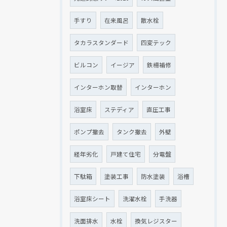
手すり
在来風呂
散水栓
タカラスタンダード
四変テック
ビルコン
イージア
鉄柵補修
インターホン取替
インターホン
浴室床
ステディア
直圧工事
ポンプ撤去
タンク撤去
外壁
経年劣化
戸建て住宅
分電盤
下駄箱
塗装工事
防水塗装
浴槽
浴室床シート
洗濯水栓
手洗器
洗面排水
水栓
換気レジスター