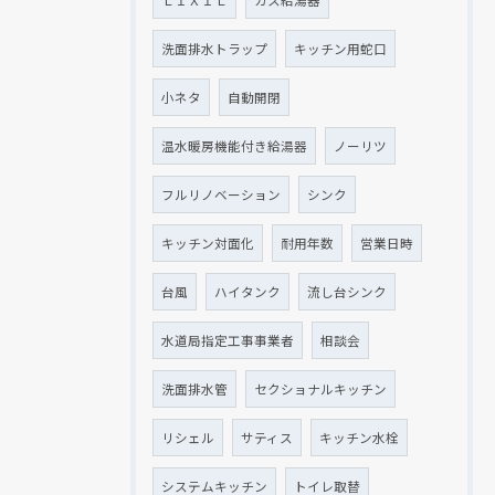
洗面排水トラップ
キッチン用蛇口
小ネタ
自動開閉
温水暖房機能付き給湯器
ノーリツ
フルリノベーション
シンク
キッチン対面化
耐用年数
営業日時
台風
ハイタンク
流し台シンク
水道局指定工事事業者
相談会
洗面排水管
セクショナルキッチン
リシェル
サティス
キッチン水栓
システムキッチン
トイレ取替