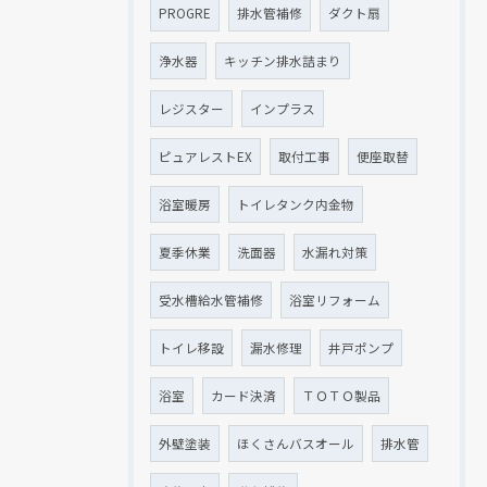
PROGRE
排水管補修
ダクト扇
浄水器
キッチン排水詰まり
レジスター
インプラス
ピュアレストEX
取付工事
便座取替
浴室暖房
トイレタンク内金物
夏季休業
洗面器
水漏れ対策
受水槽給水管補修
浴室リフォーム
トイレ移設
漏水修理
井戸ポンプ
浴室
カード決済
ＴＯＴＯ製品
外壁塗装
ほくさんバスオール
排水管