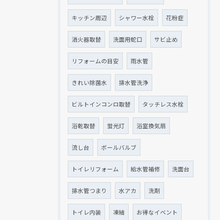
キッチン周辺
シャワー水栓
花粉症
消火器取替
洗面用蛇口
サビ止め
リフォームの目安
雨水管
きれい除菌水
排水管洗浄
ビルトインコンロ取替
タッチレス水栓
浴乾取替
蛍光灯
浴室換気扇
流し台
ボールバルブ
トイレリフォーム
給水管補修
洗面台
排水管つまり
水アカ
洗剤
トイレ内装
凍結
お得なイベント