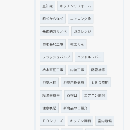
豆知識
キッチンリフォーム
和式から洋式
エアコン交換
先進的窓リノベ
ガスレンジ
防水長尺工事
乾太くん
フラッシュバルブ
ハンドルレバー
給水直圧工事
内装工事
配管補修
浴室水栓
浴室用換気扇
ＬＥＤ照明
給湯器取替
点検口
エアコン取付
注意喚起
新商品のご紹介
ＦＤシリーズ
キッチン照明
室内設備