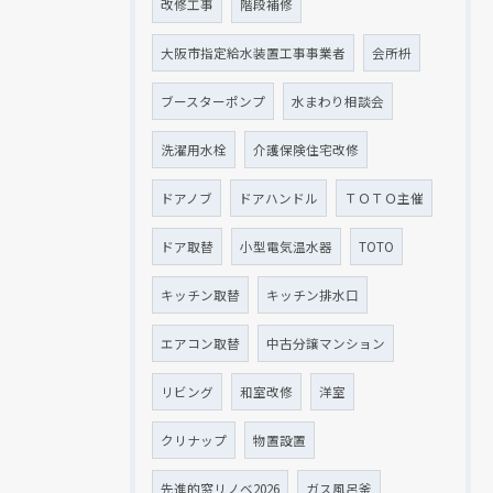
改修工事
階段補修
大阪市指定給水装置工事事業者
会所枡
ブースターポンプ
水まわり相談会
洗濯用水栓
介護保険住宅改修
ドアノブ
ドアハンドル
ＴＯＴＯ主催
ドア取替
小型電気温水器
TOTO
キッチン取替
キッチン排水口
エアコン取替
中古分譲マンション
リビング
和室改修
洋室
クリナップ
物置設置
先進的窓リノベ2026
ガス風呂釜