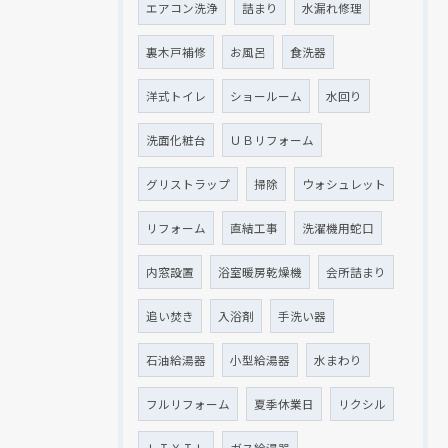
エアコン洗浄
詰まり
水漏れ修理
裏木戸補修
お風呂
食洗器
洋式トイレ
ショールーム
水回り
洗面化粧台
ＵＢリフォーム
グリストラップ
掃除
ウォシュレット
リフォーム
直結工事
洗濯機用蛇口
内窓設置
浴室暖房乾燥機
会所詰まり
追い焚き
入浴剤
手洗い器
石油給湯器
小型給湯器
水まわり
フルリフォーム
夏季休業日
リクシル
ＬＩＸＩＬ
ガス給湯器