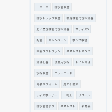
ＴＯＴＯ
排水管取替
排水トラップ取替
暖房機能付き給湯器
追い焚き機能付き給湯器
サティスS
配管
キャンペーン
ポンプ取替
中間ダクトファン
ネオレストＲＳ２
湯沸し器
洗面用水栓
トイレ修理
水栓取替
エラーコード
内装リフォーム
庭の石撤去
ディスポーザー
三乾王
リコール
排水管詰まり
ネオレスト
新商品