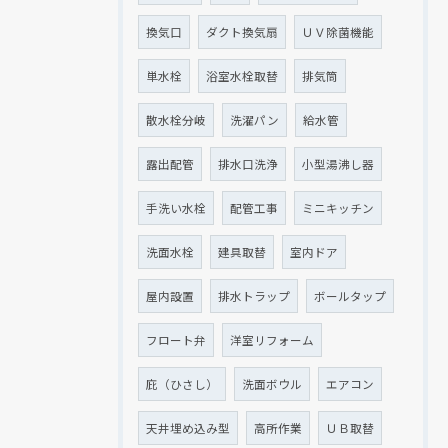
換気口
ダクト換気扇
ＵＶ除菌機能
単水栓
浴室水栓取替
排気筒
散水栓分岐
洗濯パン
給水管
露出配管
排水口洗浄
小型湯沸し器
手洗い水栓
配管工事
ミニキッチン
洗面水栓
建具取替
室内ドア
屋内設置
排水トラップ
ボールタップ
フロート弁
洋室リフォーム
庇（ひさし）
洗面ボウル
エアコン
天井埋め込み型
高所作業
ＵＢ取替