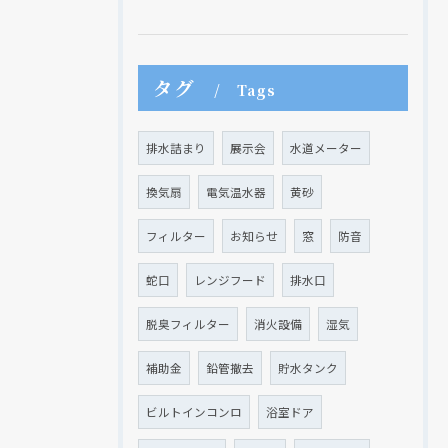
タグ
Tags
排水詰まり
展示会
水道メーター
クリックでチラシのページにジャンプします
クリックでチラシのページにジャンプします
換気扇
電気温水器
黄砂
フィルター
お知らせ
窓
防音
蛇口
レンジフード
排水口
脱臭フィルター
消火設備
湿気
補助金
鉛管撤去
貯水タンク
ビルトインコンロ
浴室ドア