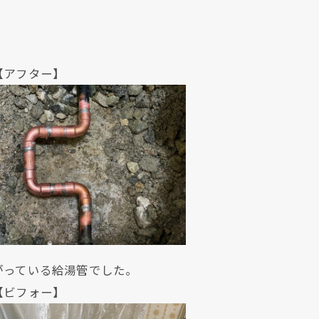
ター】
クリックでチラシのページにジャンプします
クリックでチラシのページにジャンプします
がっている給湯管でした。
ォー】