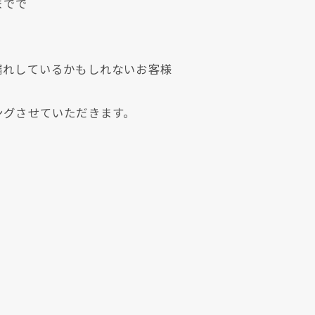
までで
漏れしているかもしれないお客様
ングさせていただきます。
現在、新聞に入っている折込チラシです。
現在、新聞に入っている折込チラシです。