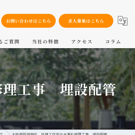
お問い合わせはこちら
求人募集はこちら
るご質問
当社の特徴
アクセス
コラム
設備工事
内装工事
修理工事 埋設配管
メンテナンス
配管工事
交換
グ
大阪市阿倍野区 戸建て住宅の水漏れ修理工事 埋設配管