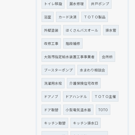
トイレ移設
漏水修理
井戸ポンプ
浴室
カード決済
ＴＯＴＯ製品
外壁塗装
ほくさんバスオール
排水管
改修工事
階段補修
大阪市指定給水装置工事事業者
会所枡
ブースターポンプ
水まわり相談会
洗濯用水栓
介護保険住宅改修
ドアノブ
ドアハンドル
ＴＯＴＯ主催
ドア取替
小型電気温水器
TOTO
キッチン取替
キッチン排水口