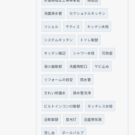
洗面排水管
セクショナルキッチン
リシェル
サティス
キッチン水栓
システムキッチン
トイレ取替
キッチン周辺
シャワー水栓
花粉症
消火器取替
洗面用蛇口
サビ止め
リフォームの目安
雨水管
きれい除菌水
排水管洗浄
ビルトインコンロ取替
タッチレス水栓
浴乾取替
蛍光灯
浴室換気扇
流し台
ボールバルブ