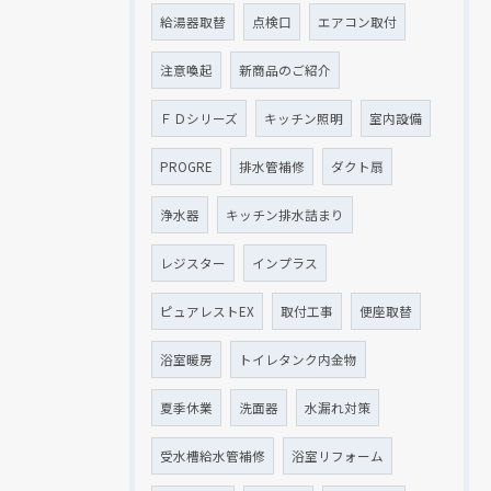
給湯器取替
点検口
エアコン取付
注意喚起
新商品のご紹介
ＦＤシリーズ
キッチン照明
室内設備
PROGRE
排水管補修
ダクト扇
浄水器
キッチン排水詰まり
レジスター
インプラス
ピュアレストEX
取付工事
便座取替
浴室暖房
トイレタンク内金物
夏季休業
洗面器
水漏れ対策
受水槽給水管補修
浴室リフォーム