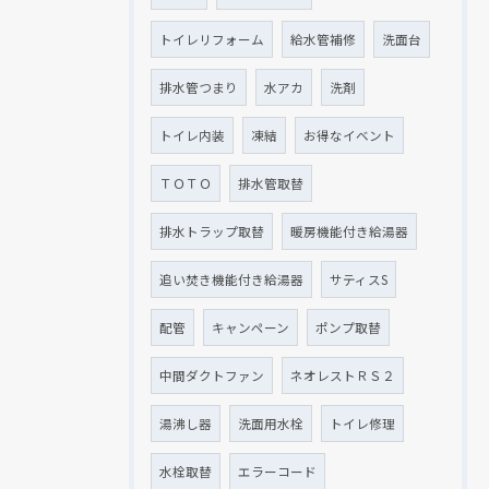
トイレリフォーム
給水管補修
洗面台
排水管つまり
水アカ
洗剤
トイレ内装
凍結
お得なイベント
ＴＯＴＯ
排水管取替
排水トラップ取替
暖房機能付き給湯器
追い焚き機能付き給湯器
サティスS
配管
キャンペーン
ポンプ取替
中間ダクトファン
ネオレストＲＳ２
湯沸し器
洗面用水栓
トイレ修理
水栓取替
エラーコード