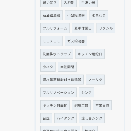
追い焚き
入浴剤
手洗い器
石油給湯器
小型給湯器
水まわり
フルリフォーム
夏季休業日
リクシル
ＬＩＸＩＬ
ガス給湯器
洗面排水トラップ
キッチン用蛇口
小ネタ
自動開閉
温水暖房機能付き給湯器
ノーリツ
フルリノベーション
シンク
キッチン対面化
耐用年数
営業日時
台風
ハイタンク
流し台シンク
水道局指定工事事業者
相談会