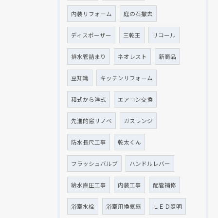
内装リフォーム
庭の石撤去
ディスポーザー
三乾王
リコール
排水管詰まり
ネオレスト
新商品
豆知識
キッチンリフォーム
和式から洋式
エアコン交換
先進的窓リノベ
ガスレンジ
防水長尺工事
乾太くん
フラッシュバルブ
ハンドルレバー
給水直圧工事
内装工事
配管補修
浴室水栓
浴室用換気扇
ＬＥＤ照明