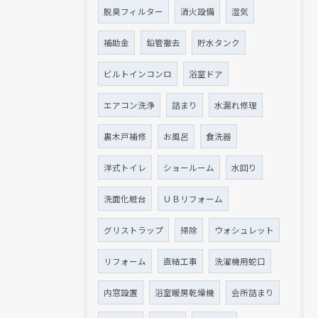
脱臭フィルター
消火設備
湿気
補助金
鉛管撤去
貯水タンク
ビルトインコンロ
浴室ドア
エアコン洗浄
詰まり
水漏れ修理
裏木戸補修
お風呂
食洗器
洋式トイレ
ショールーム
水回り
洗面化粧台
ＵＢリフォーム
グリストラップ
掃除
ウォシュレット
リフォーム
直結工事
洗濯機用蛇口
内窓設置
浴室暖房乾燥機
会所詰まり