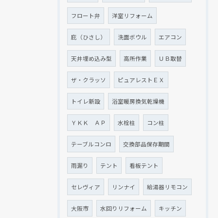
フロート弁
洋室リフォーム
庇（ひさし）
洗面ボウル
エアコン
天井埋め込み型
高所作業
ＵＢ取替
ザ・クラッソ
ピュアレストＥＸ
トイレ新設
浴室暖房換気乾燥機
ＹＫＫ ＡＰ
水栓柱
コン柱
テーブルコンロ
交換部品保存期間
雨漏り
テント
看板テント
セレヴィア
リンナイ
給湯器リモコン
大阪市
水回りリフォーム
キッチン