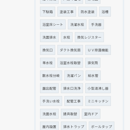
下駄箱
塗装工事
防水塗装
浴槽
浴室床シート
洗濯水栓
手洗器
洗面排水
水栓
換気レジスター
換気口
ダクト換気扇
ＵＶ除菌機能
単水栓
浴室水栓取替
排気筒
散水栓分岐
洗濯パン
給水管
露出配管
排水口洗浄
小型湯沸し器
手洗い水栓
配管工事
ミニキッチン
洗面水栓
建具取替
室内ドア
屋内設置
排水トラップ
ボールタップ