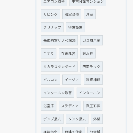
エアコン取替
中古分譲マンション
リビング
和室改修
洋室
クリナップ
物置設置
先進的窓リノベ2026
ガス風呂釜
手すり
在来風呂
散水栓
タカラスタンダード
四変テック
ビルコン
イージア
鉄柵補修
インターホン取替
インターホン
浴室床
ステディア
直圧工事
ポンプ撤去
タンク撤去
外壁
経年劣化
戸建て住宅
分電盤