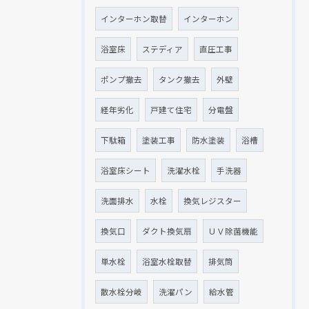
インターホン取替
インターホン
浴室床
ステディア
直圧工事
ポンプ撤去
タンク撤去
外壁
経年劣化
戸建て住宅
分電盤
下駄箱
塗装工事
防水塗装
浴槽
浴室床シート
洗濯水栓
手洗器
洗面排水
水栓
換気レジスター
換気口
ダクト換気扇
ＵＶ除菌機能
単水栓
浴室水栓取替
排気筒
散水栓分岐
洗濯パン
給水管