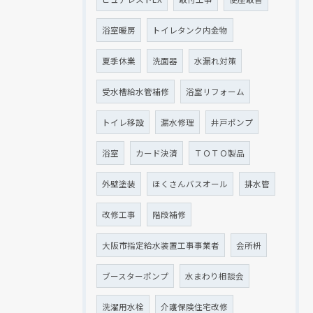
浴室暖房
トイレタンク内金物
夏季休業
洗面器
水漏れ対策
受水槽給水管補修
浴室リフォーム
トイレ移設
漏水修理
井戸ポンプ
浴室
カード決済
ＴＯＴＯ製品
外壁塗装
ほくさんバスオール
排水管
改修工事
階段補修
大阪市指定給水装置工事事業者
会所枡
ブースターポンプ
水まわり相談会
洗濯用水栓
介護保険住宅改修