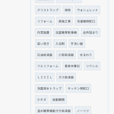
グリストラップ
掃除
ウォシュレット
リフォーム
直結工事
洗濯機用蛇口
内窓設置
浴室暖房乾燥機
会所詰まり
追い焚き
入浴剤
手洗い器
石油給湯器
小型給湯器
水まわり
フルリフォーム
夏季休業日
リクシル
ＬＩＸＩＬ
ガス給湯器
洗面排水トラップ
キッチン用蛇口
小ネタ
自動開閉
温水暖房機能付き給湯器
ノーリツ