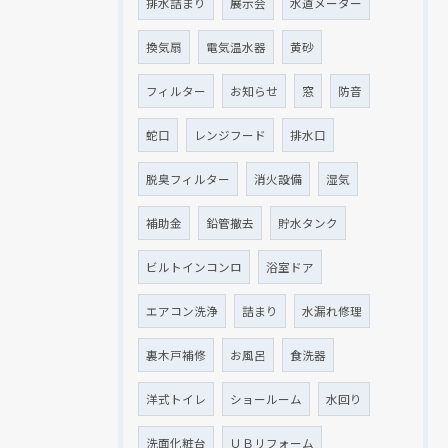
排水詰まり
展示会
水道メーター
換気扇
電気温水器
黄砂
フィルター
お知らせ
窓
防音
蛇口
レンジフード
排水口
脱臭フィルター
消火設備
湿気
補助金
鉛管撤去
貯水タンク
ビルトインコンロ
浴室ドア
エアコン洗浄
詰まり
水漏れ修理
裏木戸補修
お風呂
食洗器
洋式トイレ
ショールーム
水回り
洗面化粧台
ＵＢリフォーム