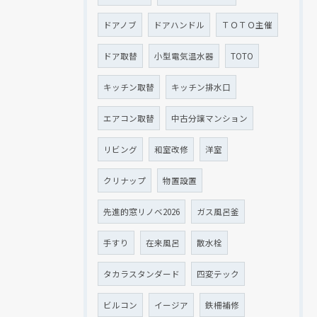
ドアノブ
ドアハンドル
ＴＯＴＯ主催
ドア取替
小型電気温水器
TOTO
キッチン取替
キッチン排水口
エアコン取替
中古分譲マンション
リビング
和室改修
洋室
クリナップ
物置設置
先進的窓リノベ2026
ガス風呂釜
手すり
在来風呂
散水栓
タカラスタンダード
四変テック
ビルコン
イージア
鉄柵補修