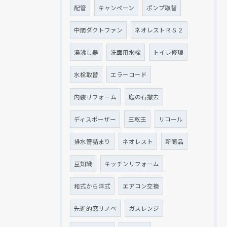
配管
キャンペーン
ポンプ取替
中間ダクトファン
ネオレストＲＳ２
湯沸し器
洗面用水栓
トイレ修理
水栓取替
エラーコード
内装リフォーム
庭の石撤去
ディスポーザー
三乾王
リコール
排水管詰まり
ネオレスト
新商品
豆知識
キッチンリフォーム
和式から洋式
エアコン交換
先進的窓リノベ
ガスレンジ