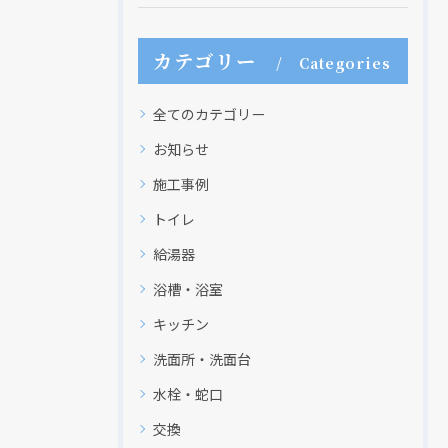
カテゴリー
Categories
クリックでチラシのページにジャンプします
クリックでチラシのページにジャンプします
全てのカテゴリー
お知らせ
施工事例
トイレ
給湯器
浴槽・浴室
キッチン
洗面所・洗面台
水栓・蛇口
交換