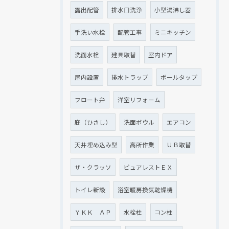
露出配管
排水口洗浄
小型湯沸し器
手洗い水栓
配管工事
ミニキッチン
洗面水栓
建具取替
室内ドア
屋内設置
排水トラップ
ボールタップ
フロート弁
洋室リフォーム
庇（ひさし）
洗面ボウル
エアコン
天井埋め込み型
高所作業
ＵＢ取替
ザ・クラッソ
ピュアレストＥＸ
トイレ新設
浴室暖房換気乾燥機
ＹＫＫ ＡＰ
水栓柱
コン柱