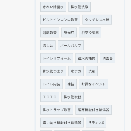
きれい除菌水
排水管洗浄
ビルトインコンロ取替
タッチレス水栓
浴乾取替
蛍光灯
浴室換気扇
流し台
ボールバルブ
トイレリフォーム
給水管補修
洗面台
排水管つまり
水アカ
洗剤
トイレ内装
凍結
お得なイベント
ＴＯＴＯ
排水管取替
排水トラップ取替
暖房機能付き給湯器
追い焚き機能付き給湯器
サティスS