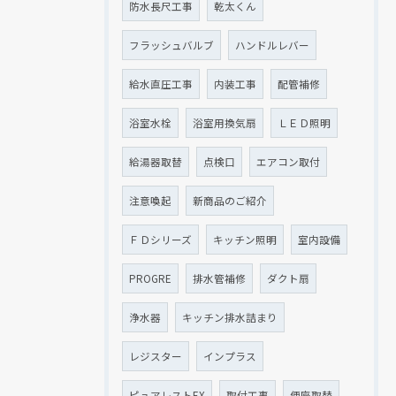
防水長尺工事
乾太くん
フラッシュバルブ
ハンドルレバー
給水直圧工事
内装工事
配管補修
浴室水栓
浴室用換気扇
ＬＥＤ照明
給湯器取替
点検口
エアコン取付
注意喚起
新商品のご紹介
ＦＤシリーズ
キッチン照明
室内設備
PROGRE
排水管補修
ダクト扇
浄水器
キッチン排水詰まり
レジスター
インプラス
ピュアレストEX
取付工事
便座取替