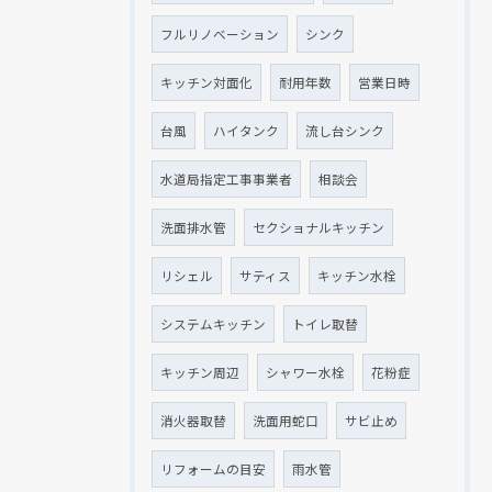
フルリノベーション
シンク
キッチン対面化
耐用年数
営業日時
台風
ハイタンク
流し台シンク
水道局指定工事事業者
相談会
洗面排水管
セクショナルキッチン
リシェル
サティス
キッチン水栓
システムキッチン
トイレ取替
キッチン周辺
シャワー水栓
花粉症
消火器取替
洗面用蛇口
サビ止め
リフォームの目安
雨水管