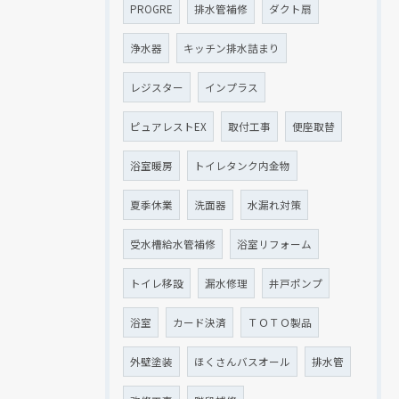
PROGRE
排水管補修
ダクト扇
浄水器
キッチン排水詰まり
レジスター
インプラス
ピュアレストEX
取付工事
便座取替
浴室暖房
トイレタンク内金物
夏季休業
洗面器
水漏れ対策
受水槽給水管補修
浴室リフォーム
トイレ移設
漏水修理
井戸ポンプ
浴室
カード決済
ＴＯＴＯ製品
外壁塗装
ほくさんバスオール
排水管