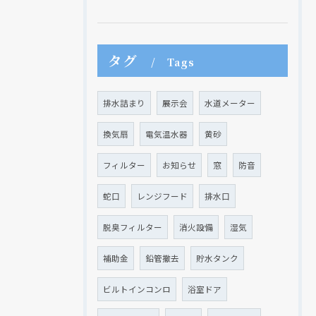
タグ
Tags
現在、新聞に入っている折込チラシです。
現在、新聞に入っている折込チラシです。
排水詰まり
展示会
水道メーター
換気扇
電気温水器
黄砂
フィルター
お知らせ
窓
防音
蛇口
レンジフード
排水口
脱臭フィルター
消火設備
湿気
補助金
鉛管撤去
貯水タンク
クリックでチラシのページにジャンプします
クリックでチラシのページにジャンプします
ビルトインコンロ
浴室ドア