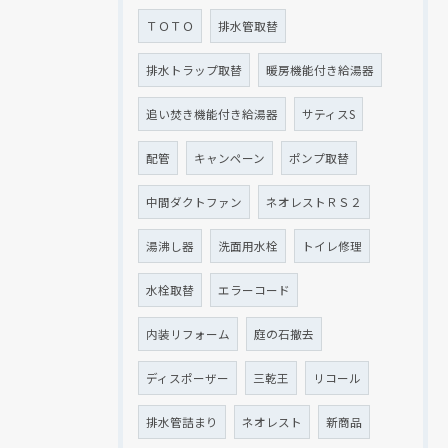
ＴＯＴＯ
排水管取替
排水トラップ取替
暖房機能付き給湯器
追い焚き機能付き給湯器
サティスS
配管
キャンペーン
ポンプ取替
中間ダクトファン
ネオレストＲＳ２
湯沸し器
洗面用水栓
トイレ修理
水栓取替
エラーコード
内装リフォーム
庭の石撤去
ディスポーザー
三乾王
リコール
排水管詰まり
ネオレスト
新商品