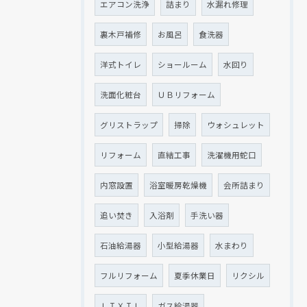
エアコン洗浄
詰まり
水漏れ修理
裏木戸補修
お風呂
食洗器
洋式トイレ
ショールーム
水回り
洗面化粧台
ＵＢリフォーム
グリストラップ
掃除
ウォシュレット
リフォーム
直結工事
洗濯機用蛇口
内窓設置
浴室暖房乾燥機
会所詰まり
追い焚き
入浴剤
手洗い器
石油給湯器
小型給湯器
水まわり
フルリフォーム
夏季休業日
リクシル
ＬＩＸＩＬ
ガス給湯器