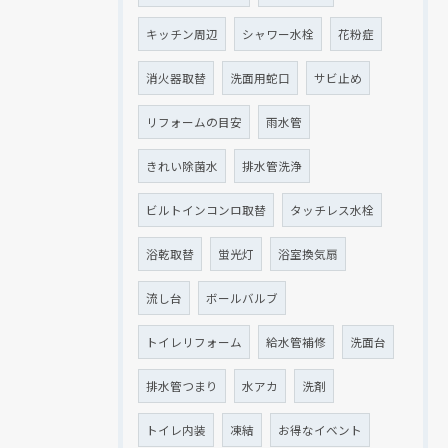
キッチン周辺
シャワー水栓
花粉症
消火器取替
洗面用蛇口
サビ止め
リフォームの目安
雨水管
きれい除菌水
排水管洗浄
ビルトインコンロ取替
タッチレス水栓
浴乾取替
蛍光灯
浴室換気扇
流し台
ボールバルブ
トイレリフォーム
給水管補修
洗面台
排水管つまり
水アカ
洗剤
トイレ内装
凍結
お得なイベント