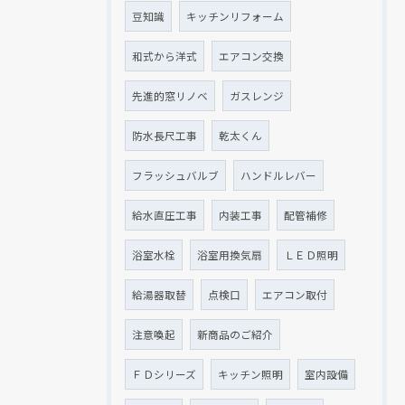
豆知識
キッチンリフォーム
和式から洋式
エアコン交換
先進的窓リノベ
ガスレンジ
防水長尺工事
乾太くん
フラッシュバルブ
ハンドルレバー
給水直圧工事
内装工事
配管補修
浴室水栓
浴室用換気扇
ＬＥＤ照明
給湯器取替
点検口
エアコン取付
注意喚起
新商品のご紹介
ＦＤシリーズ
キッチン照明
室内設備