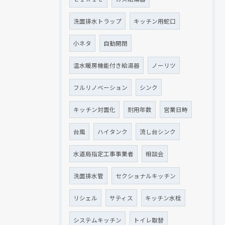
洗面排水トラップ
キッチン用蛇口
小ネタ
自動開閉
温水暖房機能付き給湯器
ノーリツ
フルリノベーション
シンク
キッチン対面化
耐用年数
営業日時
台風
ハイタンク
流し台シンク
水道局指定工事事業者
相談会
洗面排水管
セクショナルキッチン
リシェル
サティス
キッチン水栓
システムキッチン
トイレ取替