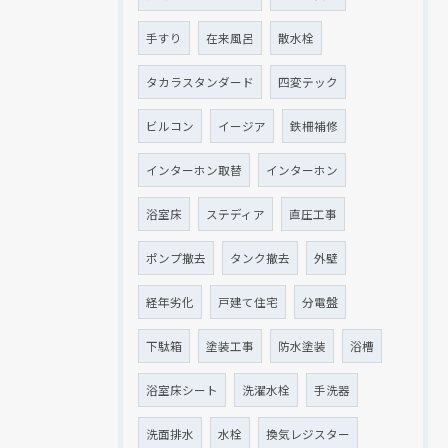
手すり
在来風呂
散水栓
タカラスタンダード
四変テック
ビルコン
イージア
鉄柵補修
インターホン取替
インターホン
浴室床
ステディア
直圧工事
ポンプ撤去
タンク撤去
外壁
経年劣化
戸建て住宅
分電盤
下駄箱
塗装工事
防水塗装
浴槽
浴室床シート
洗濯水栓
手洗器
洗面排水
水栓
換気レジスター