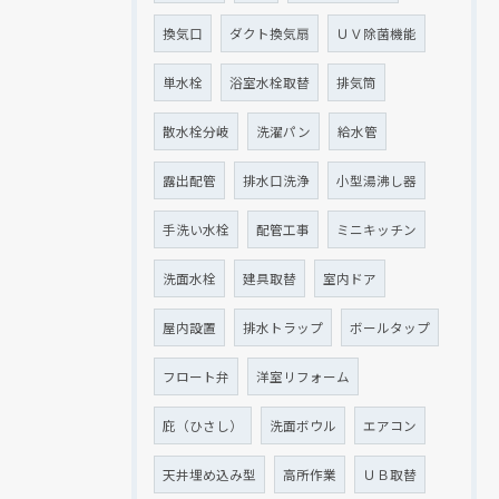
換気口
ダクト換気扇
ＵＶ除菌機能
単水栓
浴室水栓取替
排気筒
散水栓分岐
洗濯パン
給水管
露出配管
排水口洗浄
小型湯沸し器
手洗い水栓
配管工事
ミニキッチン
洗面水栓
建具取替
室内ドア
屋内設置
排水トラップ
ボールタップ
フロート弁
洋室リフォーム
庇（ひさし）
洗面ボウル
エアコン
天井埋め込み型
高所作業
ＵＢ取替