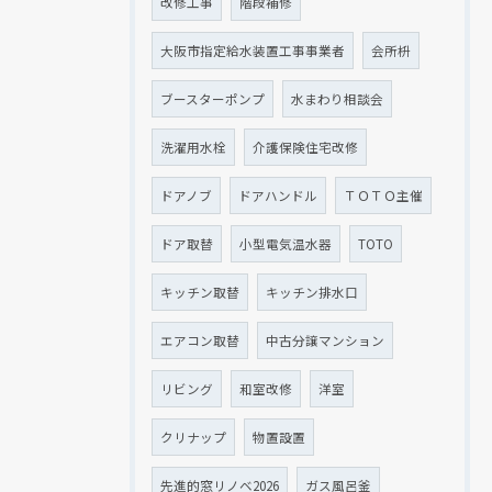
改修工事
階段補修
大阪市指定給水装置工事事業者
会所枡
ブースターポンプ
水まわり相談会
洗濯用水栓
介護保険住宅改修
ドアノブ
ドアハンドル
ＴＯＴＯ主催
ドア取替
小型電気温水器
TOTO
キッチン取替
キッチン排水口
エアコン取替
中古分譲マンション
リビング
和室改修
洋室
クリナップ
物置設置
先進的窓リノベ2026
ガス風呂釜