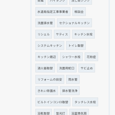
台風
ハイタンク
流し台シンク
水道局指定工事事業者
相談会
洗面排水管
セクショナルキッチン
リシェル
サティス
キッチン水栓
システムキッチン
トイレ取替
キッチン周辺
シャワー水栓
花粉症
消火器取替
洗面用蛇口
サビ止め
リフォームの目安
雨水管
きれい除菌水
排水管洗浄
ビルトインコンロ取替
タッチレス水栓
浴乾取替
蛍光灯
浴室換気扇