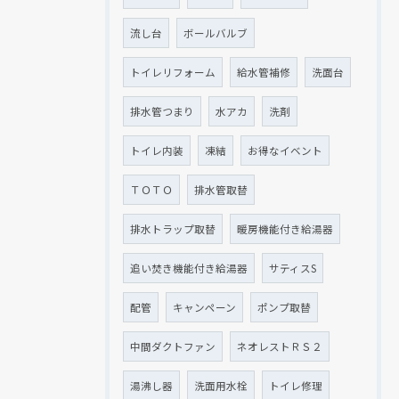
流し台
ボールバルブ
トイレリフォーム
給水管補修
洗面台
排水管つまり
水アカ
洗剤
トイレ内装
凍結
お得なイベント
ＴＯＴＯ
排水管取替
排水トラップ取替
暖房機能付き給湯器
追い焚き機能付き給湯器
サティスS
配管
キャンペーン
ポンプ取替
中間ダクトファン
ネオレストＲＳ２
湯沸し器
洗面用水栓
トイレ修理