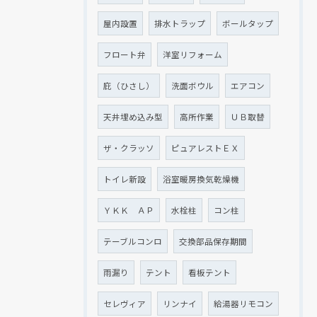
屋内設置
排水トラップ
ボールタップ
フロート弁
洋室リフォーム
庇（ひさし）
洗面ボウル
エアコン
天井埋め込み型
高所作業
ＵＢ取替
ザ・クラッソ
ピュアレストＥＸ
トイレ新設
浴室暖房換気乾燥機
ＹＫＫ ＡＰ
水栓柱
コン柱
テーブルコンロ
交換部品保存期間
雨漏り
テント
看板テント
セレヴィア
リンナイ
給湯器リモコン