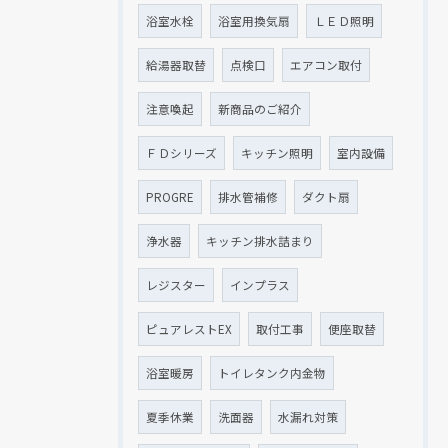
浴室水栓
浴室用換気扇
ＬＥＤ照明
給湯器取替
点検口
エアコン取付
注意喚起
新商品のご紹介
ＦＤシリーズ
キッチン照明
室内設備
PROGRE
排水管補修
ダクト扇
浄水器
キッチン排水詰まり
レジスター
インプラス
ピュアレストEX
取付工事
便座取替
浴室暖房
トイレタンク内金物
夏季休業
洗面器
水漏れ対策