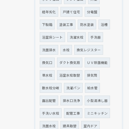
経年劣化
戸建て住宅
分電盤
下駄箱
塗装工事
防水塗装
浴槽
浴室床シート
洗濯水栓
手洗器
洗面排水
水栓
換気レジスター
換気口
ダクト換気扇
ＵＶ除菌機能
単水栓
浴室水栓取替
排気筒
散水栓分岐
洗濯パン
給水管
露出配管
排水口洗浄
小型湯沸し器
手洗い水栓
配管工事
ミニキッチン
洗面水栓
建具取替
室内ドア