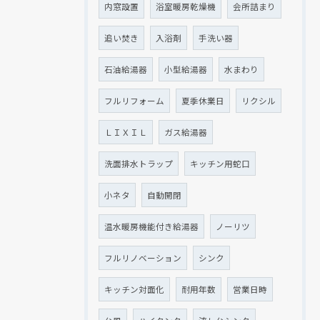
内窓設置
浴室暖房乾燥機
会所詰まり
追い焚き
入浴剤
手洗い器
石油給湯器
小型給湯器
水まわり
フルリフォーム
夏季休業日
リクシル
ＬＩＸＩＬ
ガス給湯器
洗面排水トラップ
キッチン用蛇口
小ネタ
自動開閉
温水暖房機能付き給湯器
ノーリツ
フルリノベーション
シンク
キッチン対面化
耐用年数
営業日時