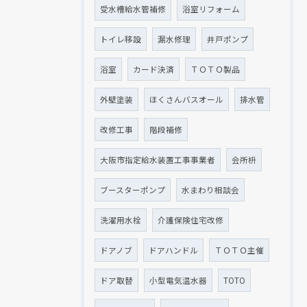
受水槽給水管補修
浴室リフォーム
トイレ移設
漏水修理
井戸ポンプ
浴室
カード決済
ＴＯＴＯ製品
外壁塗装
ほくさんバスオール
排水管
改修工事
階段補修
大阪市指定給水装置工事事業者
会所枡
ブースターポンプ
水まわり相談会
洗濯用水栓
介護保険住宅改修
ドアノブ
ドアハンドル
ＴＯＴＯ主催
ドア取替
小型電気温水器
TOTO