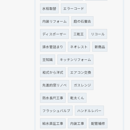
水栓取替
エラーコード
内装リフォーム
庭の石撤去
ディスポーザー
三乾王
リコール
排水管詰まり
ネオレスト
新商品
豆知識
キッチンリフォーム
和式から洋式
エアコン交換
先進的窓リノベ
ガスレンジ
防水長尺工事
乾太くん
フラッシュバルブ
ハンドルレバー
給水直圧工事
内装工事
配管補修