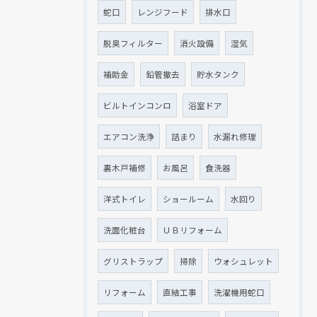
蛇口
レンジフード
排水口
クリックでチラシのページにジャンプします
クリックでチラシのページにジャンプします
脱臭フィルター
消火設備
湿気
補助金
鉛管撤去
貯水タンク
ビルトインコンロ
浴室ドア
エアコン洗浄
詰まり
水漏れ修理
裏木戸補修
お風呂
食洗器
洋式トイレ
ショールーム
水回り
洗面化粧台
ＵＢリフォーム
グリストラップ
掃除
ウォシュレット
リフォーム
直結工事
洗濯機用蛇口