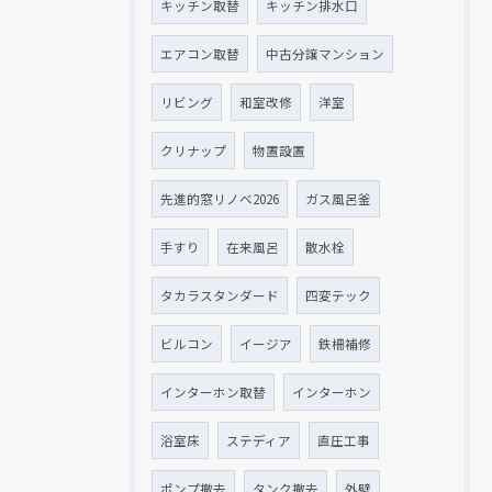
キッチン取替
キッチン排水口
エアコン取替
中古分譲マンション
リビング
和室改修
洋室
クリナップ
物置設置
先進的窓リノベ2026
ガス風呂釜
手すり
在来風呂
散水栓
タカラスタンダード
四変テック
ビルコン
イージア
鉄柵補修
インターホン取替
インターホン
浴室床
ステディア
直圧工事
ポンプ撤去
タンク撤去
外壁