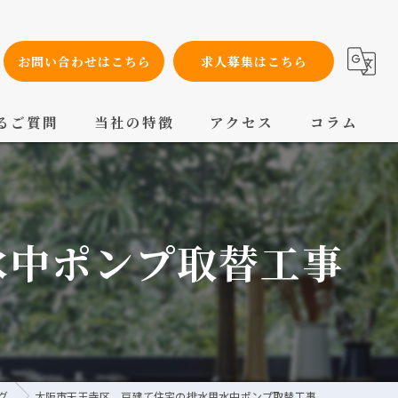
お問い合わせはこちら
求人募集はこちら
るご質問
当社の特徴
アクセス
コラム
設備工事
内装工事
水中ポンプ取替工事
メンテナンス
配管工事
交換
グ
大阪市天王寺区 戸建て住宅の排水用水中ポンプ取替工事