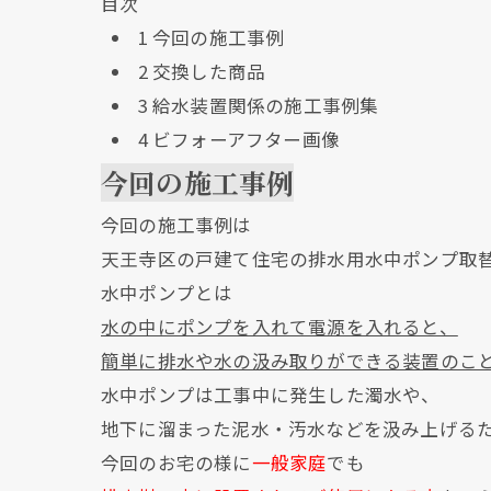
目次
1
今回の施工事例
2
交換した商品
3
給水装置関係の施工事例集
4
ビフォーアフター画像
今回の施工事例
今回の施工事例は
天王寺区の戸建て住宅の排水用水中ポンプ取
水中ポンプとは
水の中にポンプを入れて電源を入れると、
簡単に排水や水の汲み取りができる装置のこ
水中ポンプは工事中に発生した濁水や、
地下に溜まった泥水・汚水などを汲み上げる
今回のお宅の様に
一般家庭
でも