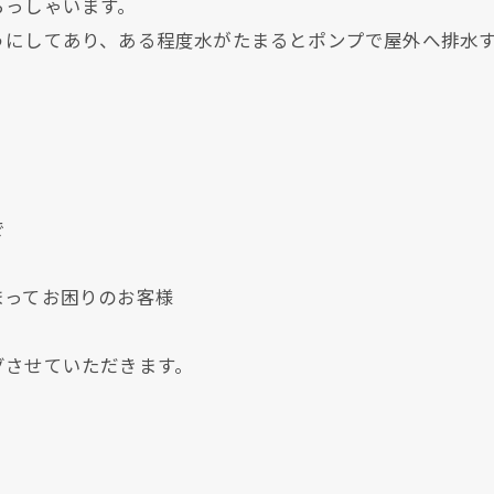
らっしゃいます。
うにしてあり、ある程度水がたまるとポンプで屋外へ排水
。
で
まってお困りのお客様
現在、新聞に入っている折込チラシです。
現在、新聞に入っている折込チラシです。
グさせていただきます。