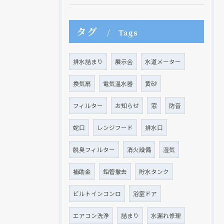
タグ
Tags
排水詰まり
展示会
水道メーター
換気扇
電気温水器
黄砂
フィルター
お知らせ
窓
防音
蛇口
レンジフード
排水口
脱臭フィルター
消火設備
湿気
補助金
鉛管撤去
貯水タンク
ビルトインコンロ
浴室ドア
エアコン洗浄
詰まり
水漏れ修理