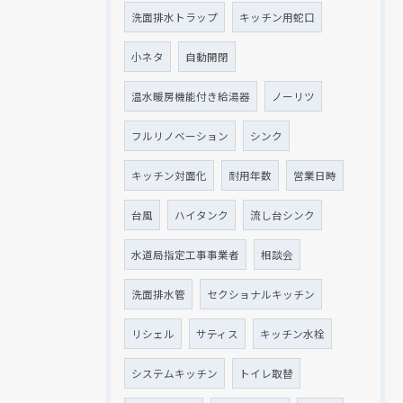
洗面排水トラップ
キッチン用蛇口
小ネタ
自動開閉
温水暖房機能付き給湯器
ノーリツ
フルリノベーション
シンク
キッチン対面化
耐用年数
営業日時
台風
ハイタンク
流し台シンク
水道局指定工事事業者
相談会
洗面排水管
セクショナルキッチン
リシェル
サティス
キッチン水栓
システムキッチン
トイレ取替