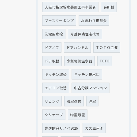
大阪市指定給水装置工事事業者
会所枡
ブースターポンプ
水まわり相談会
洗濯用水栓
介護保険住宅改修
ドアノブ
ドアハンドル
ＴＯＴＯ主催
ドア取替
小型電気温水器
TOTO
キッチン取替
キッチン排水口
エアコン取替
中古分譲マンション
リビング
和室改修
洋室
クリナップ
物置設置
先進的窓リノベ2026
ガス風呂釜