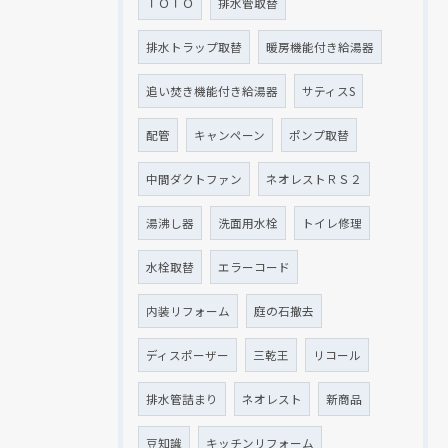
ＴＯＴＯ
排水管取替
排水トラップ取替
暖房機能付き給湯器
追い焚き機能付き給湯器
サティスS
配管
キャンペーン
ポンプ取替
中間ダクトファン
ネオレストＲＳ２
湯沸し器
洗面用水栓
トイレ修理
水栓取替
エラーコード
内装リフォーム
庭の石撤去
ディスポーザー
三乾王
リコール
排水管詰まり
ネオレスト
新商品
豆知識
キッチンリフォーム