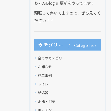
ちゃんBlog 』更新をやってます！
頑張って書いてますので、ぜひ見てく
ださい！！
現在、新聞に入っている折込チラシです。
現在、新聞に入っている折込チラシです。
カテゴリー
Categories
全てのカテゴリー
お知らせ
施工事例
トイレ
給湯器
クリックでチラシのページにジャンプします
クリックでチラシのページにジャンプします
浴槽・浴室
キッチン