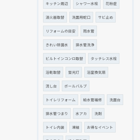
キッチン周辺
シャワー水栓
花粉症
消火器取替
洗面用蛇口
サビ止め
リフォームの目安
雨水管
きれい除菌水
排水管洗浄
ビルトインコンロ取替
タッチレス水栓
浴乾取替
蛍光灯
浴室換気扇
流し台
ボールバルブ
トイレリフォーム
給水管補修
洗面台
排水管つまり
水アカ
洗剤
トイレ内装
凍結
お得なイベント