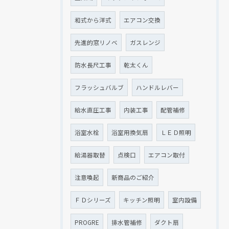
和式から洋式
エアコン交換
先進的窓リノベ
ガスレンジ
防水長尺工事
乾太くん
フラッシュバルブ
ハンドルレバー
給水直圧工事
内装工事
配管補修
浴室水栓
浴室用換気扇
ＬＥＤ照明
給湯器取替
点検口
エアコン取付
注意喚起
新商品のご紹介
ＦＤシリーズ
キッチン照明
室内設備
PROGRE
排水管補修
ダクト扇