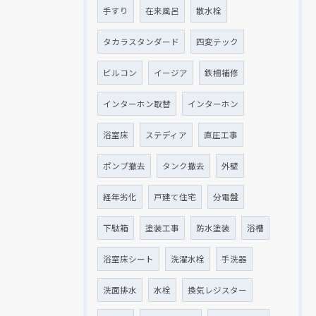
手すり
在来風呂
散水栓
タカラスタンダード
四変テック
ビルコン
イージア
鉄柵補修
インターホン取替
インターホン
浴室床
ステディア
直圧工事
ポンプ撤去
タンク撤去
外壁
経年劣化
戸建て住宅
分電盤
下駄箱
塗装工事
防水塗装
浴槽
浴室床シート
洗濯水栓
手洗器
洗面排水
水栓
換気レジスター