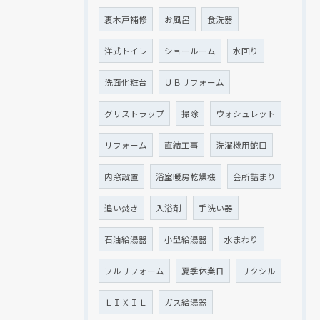
裏木戸補修
お風呂
食洗器
洋式トイレ
ショールーム
水回り
洗面化粧台
ＵＢリフォーム
グリストラップ
掃除
ウォシュレット
リフォーム
直結工事
洗濯機用蛇口
内窓設置
浴室暖房乾燥機
会所詰まり
追い焚き
入浴剤
手洗い器
石油給湯器
小型給湯器
水まわり
フルリフォーム
夏季休業日
リクシル
ＬＩＸＩＬ
ガス給湯器