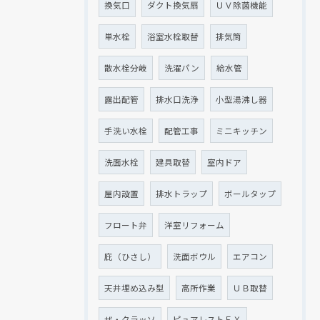
換気口
ダクト換気扇
ＵＶ除菌機能
単水栓
浴室水栓取替
排気筒
散水栓分岐
洗濯パン
給水管
露出配管
排水口洗浄
小型湯沸し器
手洗い水栓
配管工事
ミニキッチン
洗面水栓
建具取替
室内ドア
屋内設置
排水トラップ
ボールタップ
フロート弁
洋室リフォーム
庇（ひさし）
洗面ボウル
エアコン
天井埋め込み型
高所作業
ＵＢ取替
ザ・クラッソ
ピュアレストＥＸ